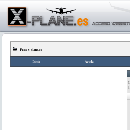
Foro x-plane.es
Inicio
Ayuda
L
P