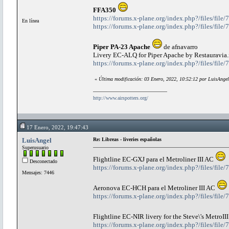
FFA350
https://forums.x-plane.org/index.php?/files/file
En línea
https://forums.x-plane.org/index.php?/files/file/
Piper PA-23 Apache
de afnavarro
Livery EC-ALQ for Piper Apache by Restauravia.
https://forums.x-plane.org/index.php?/files/file/
«
Última modificación: 03 Enero, 2022, 10:52:12 por LuisAngel
http://www.airspotters.org/
17 Enero, 2022, 19:47:43
LuisAngel
Re: Libreas - liveries españolas
Superusuario
Flightline EC-GXJ para el Metroliner III AC
Desconectado
https://forums.x-plane.org/index.php?/files/file/
Mensajes: 7446
Aeronova EC-HCH para el Metroliner III AC
https://forums.x-plane.org/index.php?/files/file/
Flightline EC-NIR livery for the Steve\'s MetroI
https://forums.x-plane.org/index.php?/files/file/