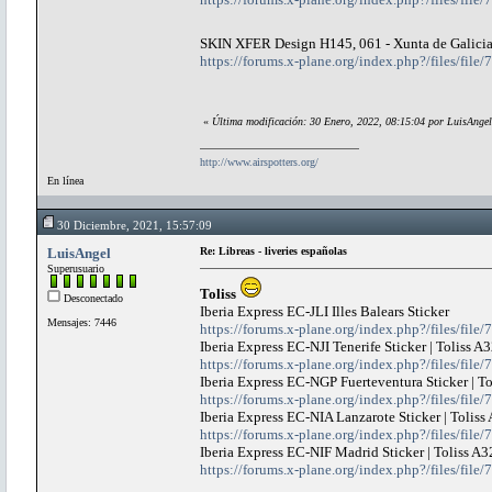
SKIN XFER Design H145, 061 - Xunta de Galici
https://forums.x-plane.org/index.php?/files/file
«
Última modificación: 30 Enero, 2022, 08:15:04 por LuisAngel
http://www.airspotters.org/
En línea
30 Diciembre, 2021, 15:57:09
LuisAngel
Re: Libreas - liveries españolas
Superusuario
Toliss
Desconectado
Iberia Express EC-JLI Illes Balears Sticker
Mensajes: 7446
https://forums.x-plane.org/index.php?/files/file/7
Iberia Express EC-NJI Tenerife Sticker | Toliss 
https://forums.x-plane.org/index.php?/files/file/
Iberia Express EC-NGP Fuerteventura Sticker | T
https://forums.x-plane.org/index.php?/files/file/
Iberia Express EC-NIA Lanzarote Sticker | Tolis
https://forums.x-plane.org/index.php?/files/file/
Iberia Express EC-NIF Madrid Sticker | Toliss A
https://forums.x-plane.org/index.php?/files/file/