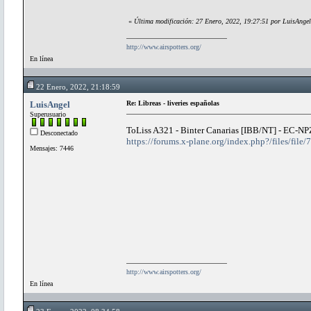
«
Última modificación: 27 Enero, 2022, 19:27:51 por LuisAngel
http://www.airspotters.org/
En línea
22 Enero, 2022, 21:18:59
LuisAngel
Re: Libreas - liveries españolas
Superusuario
ToLiss A321 - Binter Canarias [IBB/NT] - EC-
Desconectado
https://forums.x-plane.org/index.php?/files/file
Mensajes: 7446
http://www.airspotters.org/
En línea