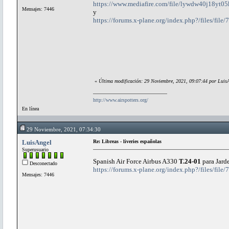
https://www.mediafire.com/file/lywdw40j18yt05k
Mensajes: 7446
y
https://forums.x-plane.org/index.php?/files/file/
«
Última modificación: 29 Noviembre, 2021, 09:07:44 por Luis
http://www.airspotters.org/
En línea
29 Noviembre, 2021, 07:34:30
LuisAngel
Re: Libreas - liveries españolas
Superusuario
Spanish Air Force Airbus A330
T.24-01
para Jard
Desconectado
https://forums.x-plane.org/index.php?/files/file
Mensajes: 7446