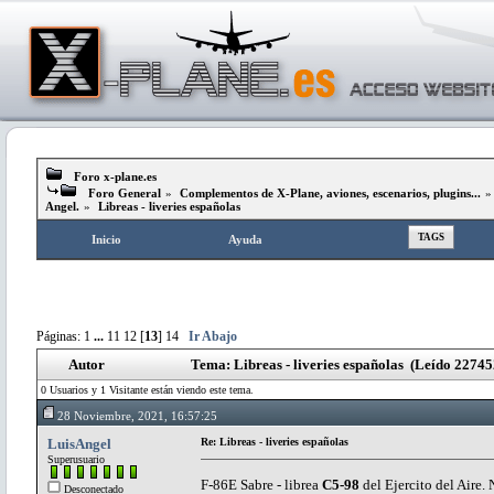
Foro x-plane.es
Foro General
»
Complementos de X-Plane, aviones, escenarios, plugins...
Angel.
»
Libreas - liveries españolas
TAGS
Inicio
Ayuda
Páginas:
1
...
11
12
[
13
]
14
Ir Abajo
Autor
Tema: Libreas - liveries españolas (Leído 22745
0 Usuarios y 1 Visitante están viendo este tema.
28 Noviembre, 2021, 16:57:25
LuisAngel
Re: Libreas - liveries españolas
Superusuario
F-86E Sabre - librea
C5-98
del Ejercito del Aire
Desconectado