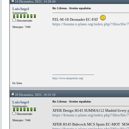
14 Diciembre, 2021, 14:26:44
LuisAngel
Re: Libreas - liveries españolas
Superusuario
PZL-M-18 Dromader EC-FAT
Desconectado
https://forums.x-plane.org/index.php?/files/fi
Mensajes: 7446
http://www.airspotters.org/
En línea
20 Diciembre, 2021, 10:51:10
LuisAngel
Re: Libreas - liveries españolas
Superusuario
XFER Design H145 SUMMA112 Madrid livery 
Desconectado
https://forums.x-plane.org/index.php?/files/fi
Mensajes: 7446
XFER H145 Babcock MCS Spain EC-MOT SE
https://forums.x-plane.org/index.php?/files/fil