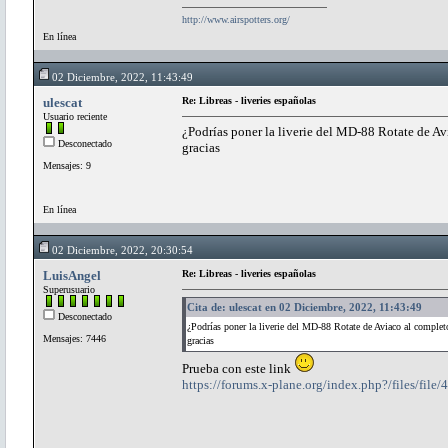
http://www.airspotters.org/
En línea
02 Diciembre, 2022, 11:43:49
ulescat
Re: Libreas - liveries españolas
Usuario reciente
¿Podrías poner la liverie del MD-88 Rotate de Av
Desconectado
gracias
Mensajes: 9
En línea
02 Diciembre, 2022, 20:30:54
LuisAngel
Re: Libreas - liveries españolas
Superusuario
Cita de: ulescat en 02 Diciembre, 2022, 11:43:49
Desconectado
¿Podrías poner la liverie del MD-88 Rotate de Aviaco al complet
Mensajes: 7446
gracias
Prueba con este link
https://forums.x-plane.org/index.php?/files/file