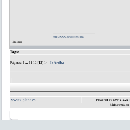
http://www.airspotters.org/
En línea
Tags:
Páginas:
1
...
11
12
[
13
]
14
Ir Arriba
www.x-plane.es
.
Powered by SMF 1.1.21
Página creada en