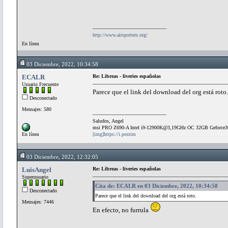
http://www.airspotters.org/
En línea
03 Diciembre, 2022, 10:34:58
ECALR
Re: Libreas - liveries españolas
Usuario Frecuente
Parece que el link del download del org está roto.
Desconectado
Mensajes: 580
Saludos, Angel
msi PRO Z690-A Intel i9-12900K@3,19GHz OC 32GB Geforce
En línea
[img]https://i.postim
03 Diciembre, 2022, 12:32:05
LuisAngel
Re: Libreas - liveries españolas
Superusuario
Cita de: ECALR en 03 Diciembre, 2022, 10:34:58
Desconectado
Parece que el link del download del org está roto.
Mensajes: 7446
En efecto, no furrula