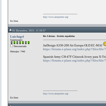
http://www.airspotters.org/
En línea
01 Diciembre, 2021, 11:18:57
LuisAngel
Re: Libreas - liveries españolas
Superusuario
JarDesign A330-200 Air Europa OLD EC-MAJ
Desconectado
https://forums.x-plane.org/index.php?/files/file
Mensajes: 7446
Spanish Army CH-47F Chinook livery para X-Tr
https://forums.x-plane.org/index.php?/files/file
http://www.airspotters.org/
En línea