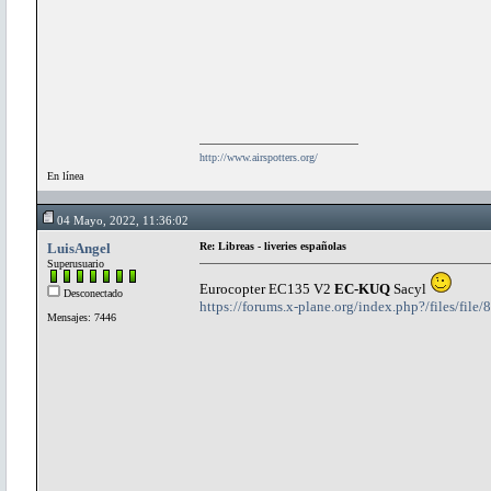
http://www.airspotters.org/
En línea
04 Mayo, 2022, 11:36:02
LuisAngel
Re: Libreas - liveries españolas
Superusuario
Eurocopter EC135 V2
EC-KUQ
Sacyl
Desconectado
https://forums.x-plane.org/index.php?/files/fil
Mensajes: 7446