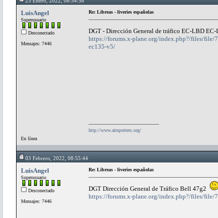
23 Enero, 2022, 08:34:58
LuisAngel
Re: Libreas - liveries españolas
Superusuario
DGT - Dirección General de tráfico EC-LBD EC
Desconectado
https://forums.x-plane.org/index.php?/files/fi
Mensajes: 7446
ec135-v5/
http://www.airspotters.org/
En línea
03 Febrero, 2022, 08:55:44
LuisAngel
Re: Libreas - liveries españolas
Superusuario
DGT Dirección General de Tráfico Bell 47g2
Desconectado
https://forums.x-plane.org/index.php?/files/f
Mensajes: 7446