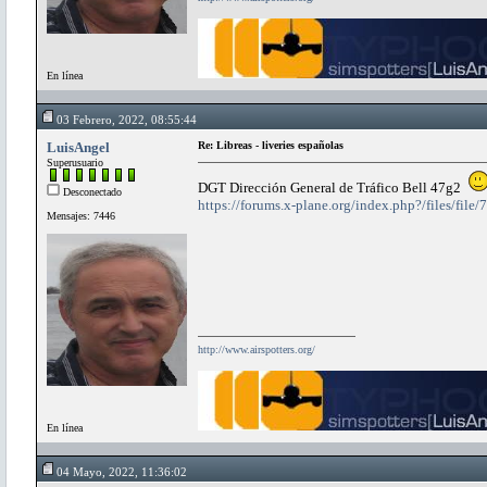
En línea
03 Febrero, 2022, 08:55:44
LuisAngel
Re: Libreas - liveries españolas
Superusuario
DGT Dirección General de Tráfico Bell 47g2
Desconectado
https://forums.x-plane.org/index.php?/files/f
Mensajes: 7446
http://www.airspotters.org/
En línea
04 Mayo, 2022, 11:36:02