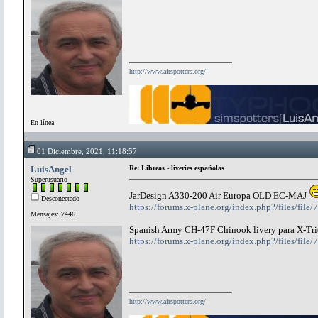
http://www.airspotters.org/
En línea
01 Diciembre, 2021, 11:18:57
LuisAngel
Re: Libreas - liveries españolas
Superusuario
JarDesign A330-200 Air Europa OLD EC-MAJ
Desconectado
https://forums.x-plane.org/index.php?/files/file
Mensajes: 7446
Spanish Army CH-47F Chinook livery para X-Tr
https://forums.x-plane.org/index.php?/files/file
http://www.airspotters.org/