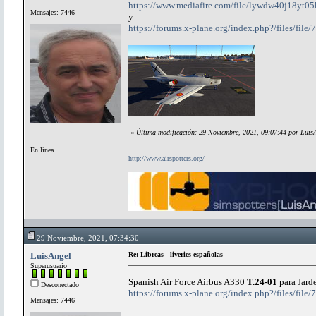
https://www.mediafire.com/file/lywdw40j18yt05k
Mensajes: 7446
y
https://forums.x-plane.org/index.php?/files/file/
«
Última modificación: 29 Noviembre, 2021, 09:07:44 por Luis
En línea
http://www.airspotters.org/
29 Noviembre, 2021, 07:34:30
LuisAngel
Re: Libreas - liveries españolas
Superusuario
Spanish Air Force Airbus A330
T.24-01
para Jard
Desconectado
https://forums.x-plane.org/index.php?/files/file
Mensajes: 7446