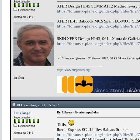
Superusuario
XFER Design H145 SUMMA112 Madrid livery 
Desconectado
https://forums.x-plane.org/index.php?/files/fi
Mensajes: 7446
XFER H145 Babcock MCS Spain EC-MOT SE
https://forums.x-plane.org/index.php?/files/fil
SKIN XFER Design H145, 061 - Xunta de Galici
https://forums.x-plane.org/index.php?/files/file
«
Última modificación: 30 Enero, 2022, 08:15:04 por LuisAngel
http://www.airspotters.org/
En línea
30 Diciembre, 2021, 15:57:09
LuisAngel
Re: Libreas - liveries españolas
Superusuario
Toliss
Desconectado
Iberia Express EC-JLI Illes Balears Sticker
Mensajes: 7446
https://forums.x-plane.org/index.php?/files/file/7
Iberia Express EC-NJI Tenerife Sticker | Toliss 