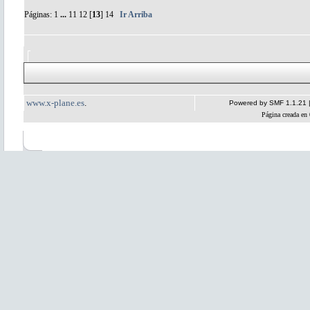
Páginas:
1
...
11
12
[
13
]
14
Ir Arriba
www.x-plane.es
.
Powered by SMF 1.1.21
Página creada en