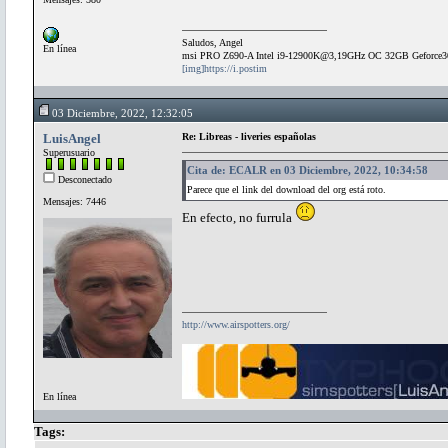
Saludos, Angel
En línea
msi PRO Z690-A Intel i9-12900K@3,19GHz OC 32GB Geforce
[img]https://i.postim
03 Diciembre, 2022, 12:32:05
LuisAngel
Re: Libreas - liveries españolas
Superusuario
Cita de: ECALR en 03 Diciembre, 2022, 10:34:58
Desconectado
Parece que el link del download del org está roto.
Mensajes: 7446
En efecto, no furrula
http://www.airspotters.org/
En línea
Tags: