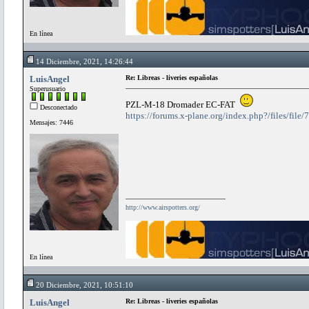
En línea
14 Diciembre, 2021, 14:26:44
LuisAngel
Re: Libreas - liveries españolas
Superusuario
PZL-M-18 Dromader EC-FAT
Desconectado
https://forums.x-plane.org/index.php?/files/fi
Mensajes: 7446
http://www.airspotters.org/
En línea
20 Diciembre, 2021, 10:51:10
LuisAngel
Re: Libreas - liveries españolas