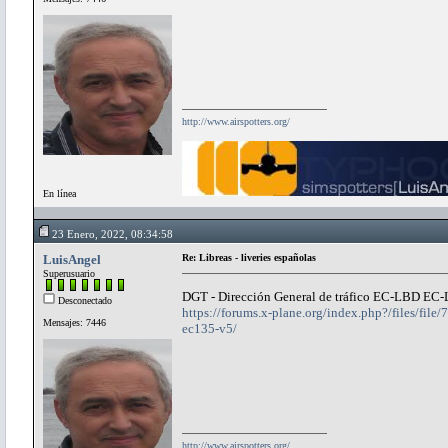
http://www.airspotters.org/
En línea
23 Enero, 2022, 08:34:58
LuisAngel
Re: Libreas - liveries españolas
Superusuario
DGT - Dirección General de tráfico EC-LBD EC
Desconectado
https://forums.x-plane.org/index.php?/files/fi
Mensajes: 7446
ec135-v5/
http://www.airspotters.org/