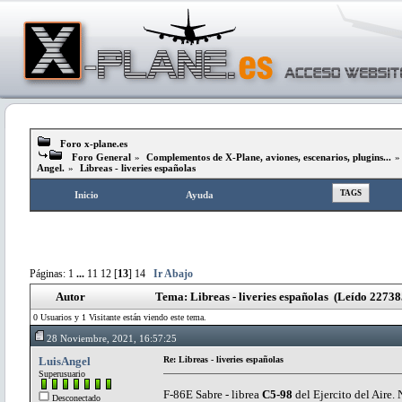
Foro x-plane.es
Foro General
»
Complementos de X-Plane, aviones, escenarios, plugins...
Angel.
»
Libreas - liveries españolas
TAGS
Inicio
Ayuda
Páginas:
1
...
11
12
[
13
]
14
Ir Abajo
Autor
Tema: Libreas - liveries españolas (Leído 22738
0 Usuarios y 1 Visitante están viendo este tema.
28 Noviembre, 2021, 16:57:25
LuisAngel
Re: Libreas - liveries españolas
Superusuario
F-86E Sabre - librea
C5-98
del Ejercito del Aire
Desconectado