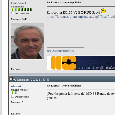
LuisAngel
Re: Libreas - liveries españolas
Superusuario
Eurocopter EC135 V2
EC-KUQ
Sacyl
Desconectado
https://forums.x-plane.org/index.php?/files/fil
Mensajes: 7446
http://www.airspotters.org/
En línea
02 Diciembre, 2022, 11:43:49
ulescat
Re: Libreas - liveries españolas
Usuario reciente
¿Podrías poner la liverie del MD-88 Rotate de Av
Desconectado
gracias
Mensajes: 9
En línea