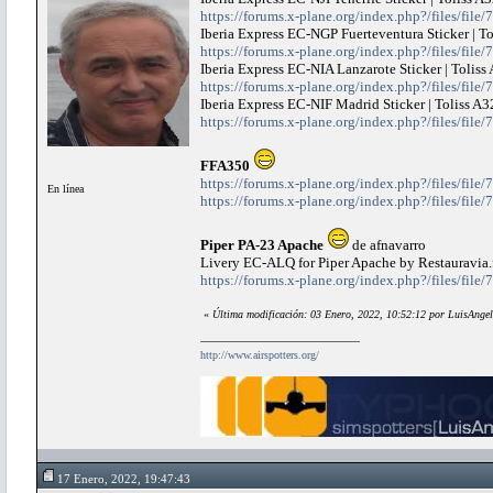
https://forums.x-plane.org/index.php?/files/file/
Iberia Express EC-NGP Fuerteventura Sticker | T
https://forums.x-plane.org/index.php?/files/file/
Iberia Express EC-NIA Lanzarote Sticker | Tolis
https://forums.x-plane.org/index.php?/files/file/
Iberia Express EC-NIF Madrid Sticker | Toliss A
https://forums.x-plane.org/index.php?/files/file/
FFA350
https://forums.x-plane.org/index.php?/files/file
En línea
https://forums.x-plane.org/index.php?/files/file/
Piper PA-23 Apache
de afnavarro
Livery EC-ALQ for Piper Apache by Restauravia.
https://forums.x-plane.org/index.php?/files/file/
«
Última modificación: 03 Enero, 2022, 10:52:12 por LuisAngel
http://www.airspotters.org/
17 Enero, 2022, 19:47:43