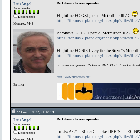
LuisAngel
Re: Libreas - liveries españolas
Superusuario
Flightline EC-GXJ para el Metroliner III AC
Desconectado
https://forums.x-plane.org/index.php?/files/file/
Mensajes: 7446
Aeronova EC-HCH para el Metroliner III AC
https://forums.x-plane.org/index.php?/files/file/
Flightline EC-NIR livery for the Steve\'s MetroI
https://forums.x-plane.org/index.php?/files/file/
«
Última modificación: 27 Enero, 2022, 19:27:51 por LuisAngel
http://www.airspotters.org/
En línea
22 Enero, 2022, 21:18:59
LuisAngel
Re: Libreas - liveries españolas
Superusuario
ToLiss A321 - Binter Canarias [IBB/NT] - EC-
Desconectado
https://forums.x-plane.org/index.php?/files/file
Mensajes: 7446