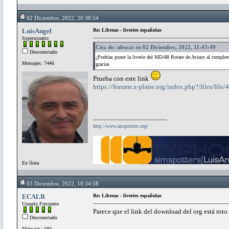
02 Diciembre, 2022, 20:30:54
LuisAngel
Re: Libreas - liveries españolas
Superusuario
Cita de: ulescat en 02 Diciembre, 2022, 11:43:49
Desconectado
¿Podrías poner la liverie del MD-88 Rotate de Aviaco al complet
Mensajes: 7446
gracias
Prueba con este link
https://forums.x-plane.org/index.php?/files/file
http://www.airspotters.org/
En línea
03 Diciembre, 2022, 10:34:58
ECALR
Re: Libreas - liveries españolas
Usuario Frecuente
Parece que el link del download del org está roto.
Desconectado
Mensajes: 580