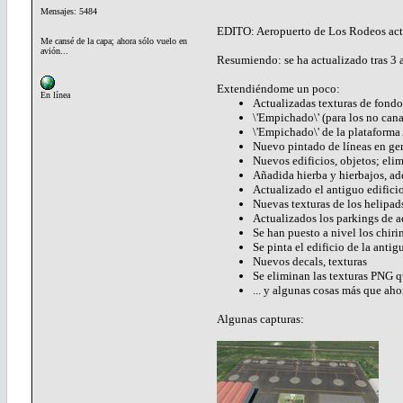
Mensajes: 5484
EDITO: Aeropuerto de Los Rodeos actu
Me cansé de la capa; ahora sólo vuelo en
avión...
Resumiendo: se ha actualizado tras 3 
Extendiéndome un poco:
En línea
Actualizadas texturas de fondo
\'Empichado\' (para los no canar
\'Empichado\' de la plataform
Nuevo pintado de líneas en gene
Nuevos edificios, objetos; eli
Añadida hierba y hierbajos, ad
Actualizado el antiguo edifi
Nuevas texturas de los helipa
Actualizados los parkings de a
Se han puesto a nivel los chiri
Se pinta el edificio de la antig
Nuevos decals, texturas
Se eliminan las texturas PNG q
... y algunas cosas más que ah
Algunas capturas: