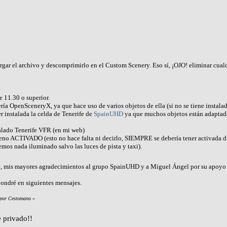
argar el archivo y descomprimirlo en el Custom Scenery. Eso sí, ¡OJO! eliminar cual
e 11.30 o superior.
ería OpenSceneryX, ya que hace uso de varios objetos de ella (si no se tiene instalad
 instalada la celda de Tenerife de
SpainUHD
ya que muchos objetos están adaptados
alado Tenerife VFR (en mi web)
erreno ACTIVADO (esto no hace falta ni decirlo, SIEMPRE se debería tener activada d
emos nada iluminado salvo las luces de pista y taxi).
e, mis mayores agradecimientos al grupo SpainUHD y a Miguel Ángel por su apoyo
 pondré en siguientes mensajes.
 por Cestomano
»
 privado!!