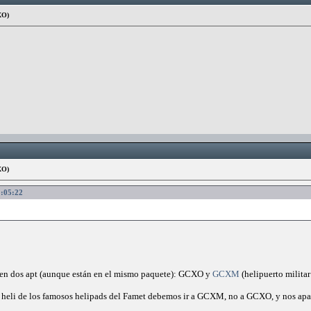
XO)
XO)
0:05:22
o en dos apt (aunque están en el mismo paquete): GCXO y
GCXM
(helipuerto milita
o heli de los famosos helipads del Famet debemos ir a GCXM, no a GCXO, y nos apar