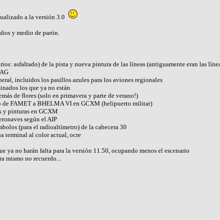
alizado a la versión 3.0
años y medio de parón.
ios: asfaltado) de la pista y nueva pintura de las líneas (antiguamente eran las línea
a AG
ral, incluidos los pasillos azules para los aviones regionales
minados los que ya no están
emás de flores (solo en primavera y parte de verano!)
cio de FAMET a BHELMA VI en GCXM (helipuerto militar)
ds y pinturas en GCXM
eronaves según el AIP
mbolos (para el radioaltímetro) de la cabecera 30
ua terminal al color actual, ocre
ue ya no harán falta para la versión 11.50, ocupando menos el escenario
ora mismo no recuerdo...