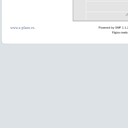
¿
www.x-plane.es
.
Powered by SMF 1.1.
Página creada