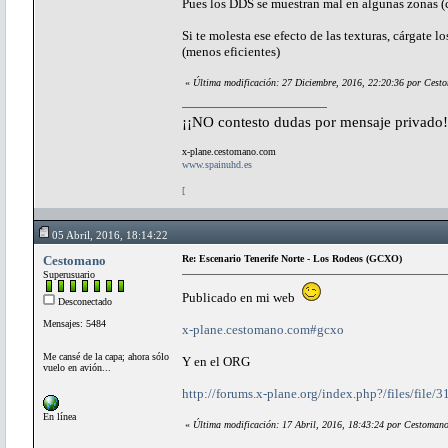
Pues los DDS se muestran mal en algunas zonas (
Si te molesta ese efecto de las texturas, cárgate 
(menos eficientes)
«
Última modificación: 27 Diciembre, 2016, 22:20:36 por Cest
¡¡NO contesto dudas por mensaje privado!
x-plane.cestomano.com
www.spainuhd.es
[
05 Abril, 2016, 18:14:22
Cestomano
Re: Escenario Tenerife Norte - Los Rodeos (GCXO)
Superusuario
Publicado en mi web
Desconectado
Mensajes: 5484
x-plane.cestomano.com#gcxo
Me cansé de la capa; ahora sólo
Y en el ORG
vuelo en avión...
http://forums.x-plane.org/index.php?/files/file/3
En línea
«
Última modificación: 17 Abril, 2016, 18:43:24 por Cestoman