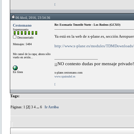
[
06 Abril, 2016, 23:54:36
Cestomano
Re: Escenario Tenerife Norte - Los Rodeos (GCXO)
Superusuario
Ya está en la web de x-plane.es, sección Aeropue
Desconectado
Mensajes: 5484
http://www.x-plane.es/modules/TDMDownloads/
Me cansé de la capa; ahora sólo
vuelo en avión...
¡¡NO contesto dudas por mensaje privado!
En línea
x-plane.cestomano.com
www.spainuhd.es
[
Tags:
Páginas:
1
[
2
]
3
4
...
6
Ir Arriba