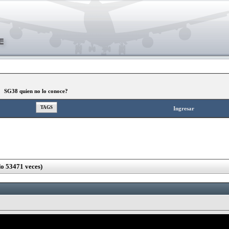
»
SG38 quien no lo conoce?
TAGS
Ingresar
o 53471 veces)