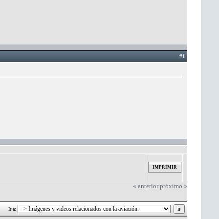
#1
IMPRIMIR
« anterior
próximo »
Ir a: