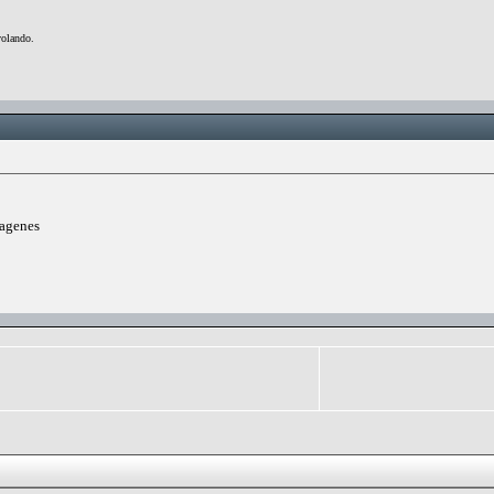
volando.
magenes