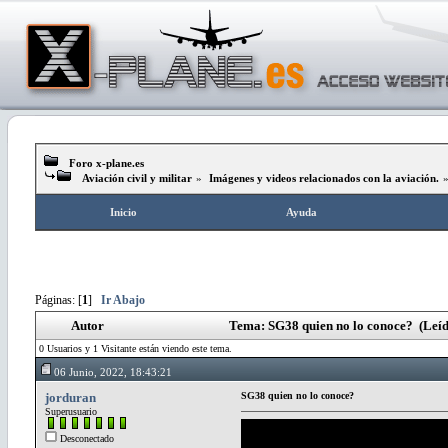
Foro x-plane.es
Aviación civil y militar
»
Imágenes y videos relacionados con la aviación.
Inicio
Ayuda
Páginas: [
1
]
Ir Abajo
Autor
Tema: SG38 quien no lo conoce? (Leíd
0 Usuarios y 1 Visitante están viendo este tema.
06 Junio, 2022, 18:43:21
jorduran
SG38 quien no lo conoce?
Superusuario
Desconectado