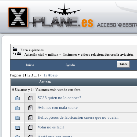
Foro x-plane.es
Aviación civil y militar
»
Imágenes y videos relacionados con la aviación.
TAGS
Inicio
Ayuda
Páginas: [
1
]
2
3
...
17
Ir Abajo
Asunto
0 Usuarios y 14 Visitantes están viendo este foro.
SG38 quien no lo conoce?
Aviones con mala suerte
Helicopteros de fabricacion casera que no vuelan
Volar no es facil
Accidente con suerte