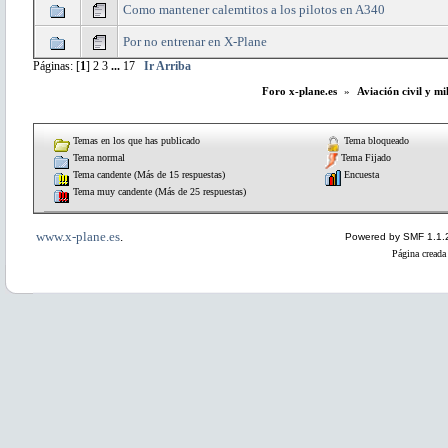
Como mantener calemtitos a los pilotos en A340
Por no entrenar en X-Plane
Páginas: [
1
]
2
3
...
17
Ir Arriba
Foro x-plane.es
»
Aviación civil y mi
Temas en los que has publicado
Tema bloqueado
Tema normal
Tema Fijado
Tema candente (Más de 15 respuestas)
Encuesta
Tema muy candente (Más de 25 respuestas)
www.x-plane.es
.
Powered by SMF 1.1.
Página creada