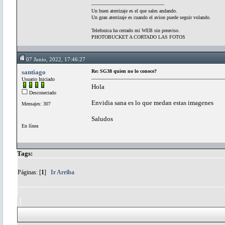
Un buen aterrizaje es el que sales andando.
Un gran aterrizaje es cuando el avion puede seguir volando.
Telefonica ha cerrado mi WEB sin preaviso.
PHOTOBUCKET A CORTADO LAS FOTOS
07 Junio, 2022, 17:46:27
santiago
Re: SG38 quien no lo conoce?
Usuario Iniciado
Hola
Desconectado
Envidia sana es lo que medan estas imagenes
Mensajes: 307
Saludos
En línea
Tags:
Páginas: [
1
]
Ir Arriba