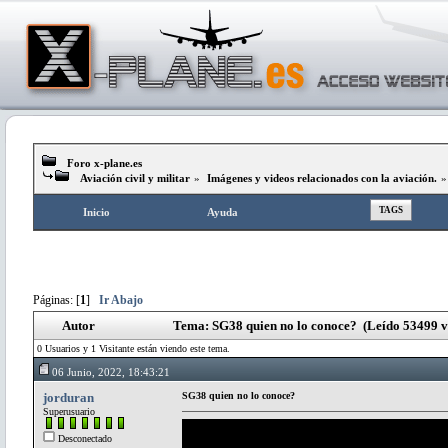
Foro x-plane.es
Aviación civil y militar
»
Imágenes y videos relacionados con la aviación.
TAGS
Inicio
Ayuda
Páginas: [
1
]
Ir Abajo
Autor
Tema: SG38 quien no lo conoce? (Leído 53499 v
0 Usuarios y 1 Visitante están viendo este tema.
06 Junio, 2022, 18:43:21
jorduran
SG38 quien no lo conoce?
Superusuario
Desconectado