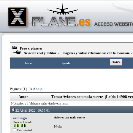
Foro x-plane.es
Aviación civil y militar
»
Imágenes y videos relacionados con la aviación.
TAGS
Inicio
Ayuda
Páginas: [
1
]
Ir Abajo
Autor
Tema: Aviones con mala suerte (Leído 14908 vec
0 Usuarios y 1 Visitante están viendo este tema.
22 Abril, 2022, 10:55:01
santiago
Aviones con mala suerte
Usuario Iniciado
Hola
Desconectado