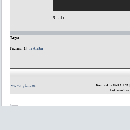
Saludos
Tags:
Páginas: [
1
]
Ir Arriba
www.x-plane.es
.
Powered by SMF 1.1.21
Página creada en