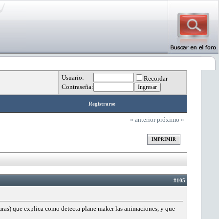
Usuario:
Recordar
Contraseña:
Registrarse
« anterior
próximo »
IMPRIMIR
#105
charas) que explica como detecta plane maker las animaciones, y que