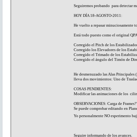
Seguiremos probando para detectar más
HOY DÍA 18-AGOSTO-2011:
He vuelto a repasar minuciosamente to
Está todo puesto como el original QP
Corregido el Pitch de los Estabilizado
Corregido los Elevadores de los Estabi
Corregido el Trimado de los Estabiliza
Corregido el ángulo del Timón de Direc
He desmenuzado las Alas Principales (
lleva dos movimientos: Uno de Trasla
COSAS PENDIENTES:
Modificar las animaciones de los ci
OBSERVACIONES: Carga de Frames??? Po
Se puede comprobar editando en Plan
Yo personalmente NO esperimento b
Seguire informando de los avances.