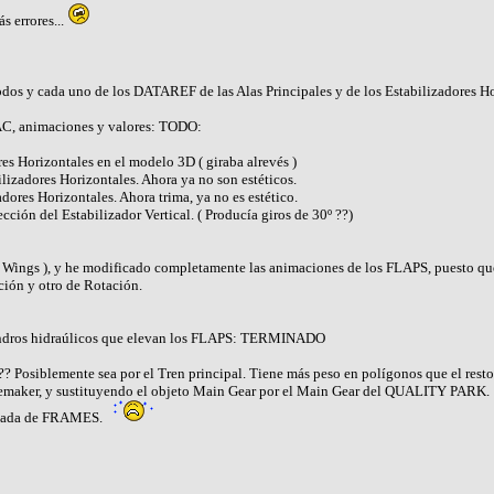
 errores...
dos y cada uno de los DATAREF de las Alas Principales y de los Estabilizadores Hor
AC, animaciones y valores: TODO:
res Horizontales en el modelo 3D ( giraba alrevés )
lizadores Horizontales. Ahora ya no son estéticos.
dores Horizontales. Ahora trima, ya no es estético.
ción del Estabilizador Vertical. ( Producía giros de 30º ??)
 Wings ), y he modificado completamente las animaciones de los FLAPS, puesto que 
ción y otro de Rotación.
lindros hidraúlicos que elevan los FLAPS: TERMINADO
siblemente sea por el Tren principal. Tiene más peso en polígonos que el resto
emaker, y sustituyendo el objeto Main Gear por el Main Gear del QUALITY PARK.
ajada de FRAMES.