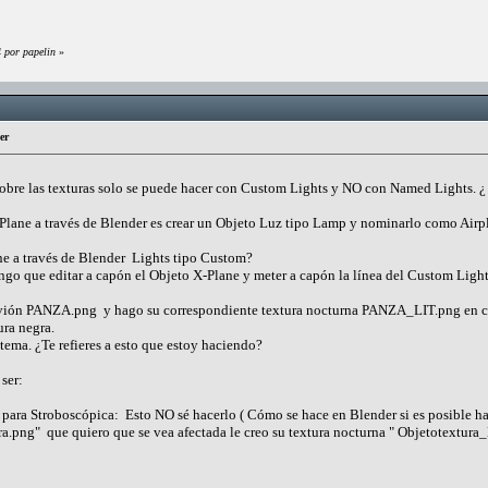
 por papelin
»
er
sobre las texturas solo se puede hacer con Custom Lights y NO con Named Lights. ¿ 
Plane a través de Blender es crear un Objeto Luz tipo Lamp y nominarlo como Airpl
e a través de Blender Lights tipo Custom?
engo que editar a capón el Objeto X-Plane y meter a capón la línea del Custom Ligh
 avión PANZA.png y hago su correspondiente textura nocturna PANZA_LIT.png en c
ura negra.
tema. ¿Te refieres a esto que estoy haciendo?
ser:
para Stroboscópica: Esto NO sé hacerlo ( Cómo se hace en Blender si es posible hac
ra.png" que quiero que se vea afectada le creo su textura nocturna " Objetotextura