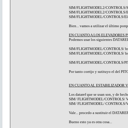
SIM/FLIGHTMODEL2/CONTROLS/Stabiliz
SIM/FLIGHTMODEL2/CONTROLS/Elevato
SIM/FLIGHTMODEL/CONTROLS/Elevator_Tr
Bien... vamos a utilizar el último por
EN CUANTO A LOS ELEVADORES 
Podemos usar los siguientes DATARE
SIM/FLIGHTMODEL/CONTROLS/ hstab1_el
SIM/FLIGHTMODEL/CONTROLS/ hstab1_e
SIM/FLIGHTMODEL/CONTROLS/PITCH_
Por tanto corrijo y sutituyo el del P
EN CUANTO AL ESTABILIZADOR 
Los dataref que se usan son, y de hech
SIM/ FLIGHTMODEL/CONTROLS/ Vstab
SIM/ FLIGHTMODEL/ CONTROLS/Vstab2_r
Vale... procedo a sustituir el DATAR
Bueno esto ya es otra cosa...