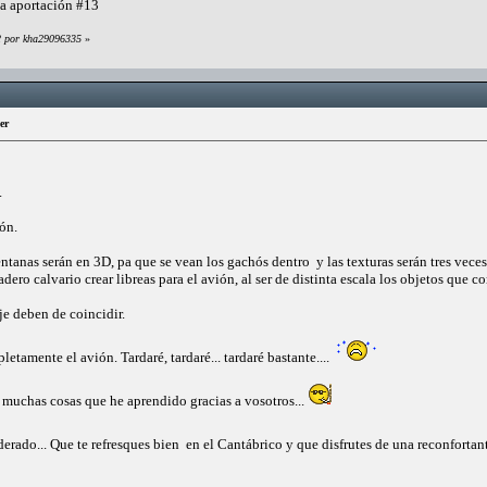
la aportación #13
22 por kha29096335
»
er
.
ón.
entanas serán en 3D, pa que se vean los gachós dentro y las texturas serán tres veces
dero calvario crear libreas para el avión, al ser de distinta escala los objetos que 
aje deben de coincidir.
tamente el avión. Tardaré, tardaré... tardaré bastante....
 muchas cosas que he aprendido gracias a vosotros...
rado... Que te refresques bien en el Cantábrico y que disfrutes de una reconfortan