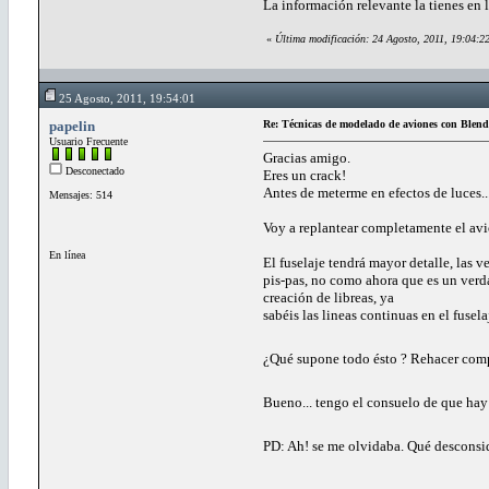
La información relevante la tienes en 
«
Última modificación: 24 Agosto, 2011, 19:04:
25 Agosto, 2011, 19:54:01
papelin
Re: Técnicas de modelado de aviones con Blend
Usuario Frecuente
Gracias amigo.
Desconectado
Eres un crack!
Antes de meterme en efectos de luces..
Mensajes: 514
Voy a replantear completamente el avi
En línea
El fuselaje tendrá mayor detalle, las v
pis-pas, no como ahora que es un verda
creación de libreas, ya
sabéis las lineas continuas en el fusel
¿Qué supone todo ésto ? Rehacer comple
Bueno... tengo el consuelo de que hay
PD: Ah! se me olvidaba. Qué desconside