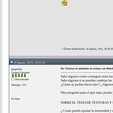
«
Última modificación: 18 Agosto, 2011, 20:45:03
18 Agosto, 2011, 19:52:19
papelin
Re: Técnicas de modelado de aviones con Blend
Usuario Frecuente
Sabe alguien como conseguir otras luc
Desconectado
Sabe alguien si se pueden cambiar las l
¿Cómo se podría hacer ésto? ¿ Alguien
Mensajes: 514
Otra pregunta para el que sepa, pueda y
En línea
SOBRE EL TEMA DE TEXTURAS Y 
¿ Como puedo ajustar la intensidad y 