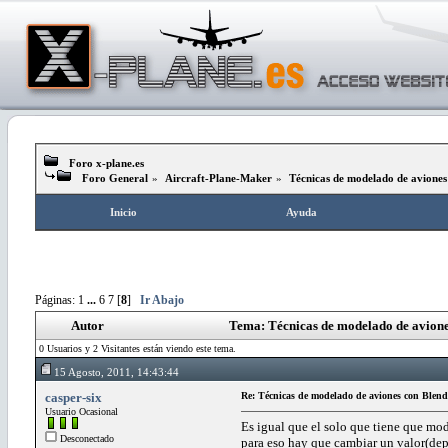
Foro x-plane.es
Foro General
»
Aircraft-Plane-Maker
»
Técnicas de modelado de aviones
Inicio
Ayuda
Páginas:
1
...
6
7
[
8
]
Ir Abajo
Autor
Tema: Técnicas de modelado de avione
0 Usuarios y 2 Visitantes están viendo este tema.
15 Agosto, 2011, 14:43:44
casper-six
Re: Técnicas de modelado de aviones con Blend
Usuario Ocasional
Es igual que el solo que tiene que mod
Desconectado
para eso hay que cambiar un valor(dep