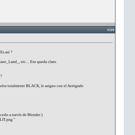
#110
Es así ?
ane_Land_, etc.... Eso queda claro.
t?
olor totalmente BLACK, le asigno con el Aerógrafo
erlo a través de Blender )
_LIT.png "