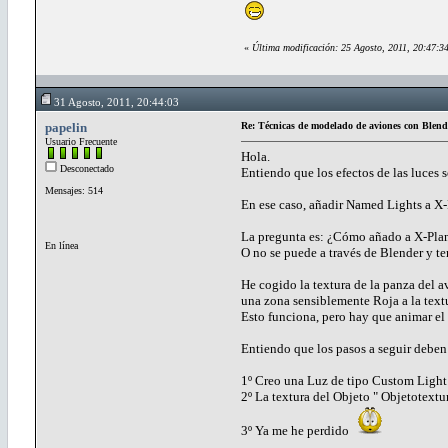
«
Última modificación: 25 Agosto, 2011, 20:47:34
31 Agosto, 2011, 20:44:03
papelin
Re: Técnicas de modelado de aviones con Blend
Usuario Frecuente
Hola.
Desconectado
Entiendo que los efectos de las luces 
Mensajes: 514
En ese caso, añadir Named Lights a X-
La pregunta es: ¿Cómo añado a X-Plan
En línea
O no se puede a través de Blender y t
He cogido la textura de la panza del
una zona sensiblemente Roja a la text
Esto funciona, pero hay que animar el 
Entiendo que los pasos a seguir deben 
1º Creo una Luz de tipo Custom Light 
2º La textura del Objeto " Objetotextu
3º Ya me he perdido