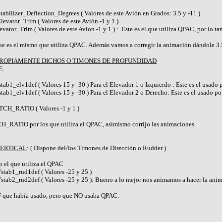
er_Deflection_Degrees ( Valores de este Avión en Grados: 3.5 y -11 )
r_Trim ( Valores de este Avión -1 y 1 )
im ( Valores de este Avion -1 y 1 ) : Este es el que utiliza QPAC, por lo tant
que es el mismo que utiliza QPAC. Además vamos a corregir la animación dándole 3.5
PROPIAMENTE DICHOS O TIMONES DE PROFUNDIDAD
F:
v1def ( Valores 15 y -30 ) Para el Elevador 1 o Izquierdo : Este es el usado
lv1def ( Valores 15 y -30 ) Para el Elevador 2 o Derecho: Este es el usado p
RATIO ( Valores -1 y 1 )
ITCH_RATIO por los que utiliza el QPAC, asimismo corrijo las animaciones.
VERTICAL
: ( Dispone del/los Timones de Dirección o Rudder )
o el que utiliza el QPAC
1_rud1def ( Valores -25 y 25 )
ud2def ( Valores -25 y 25 ): Bueno a lo mejor nos animamos a hacer la anima
EF que había usado, pero que NO usaba QPAC.