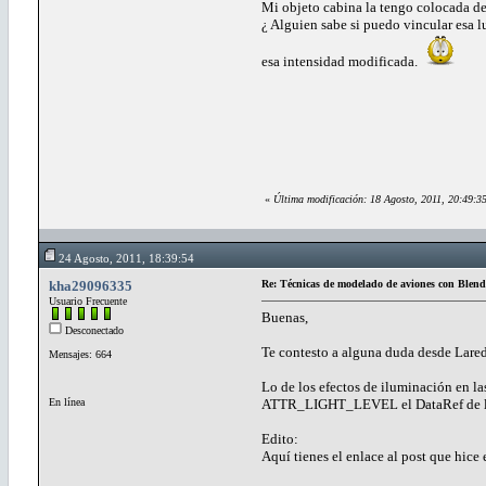
Mi objeto cabina la tengo colocada d
¿ Alguien sabe si puedo vincular esa l
esa intensidad modificada.
«
Última modificación: 18 Agosto, 2011, 20:49:35
24 Agosto, 2011, 18:39:54
kha29096335
Re: Técnicas de modelado de aviones con Blend
Usuario Frecuente
Buenas,
Desconectado
Te contesto a alguna duda desde Lare
Mensajes: 664
Lo de los efectos de iluminación en la
En línea
ATTR_LIGHT_LEVEL el DataRef de los st
Edito:
Aquí tienes el enlace al post que hice 