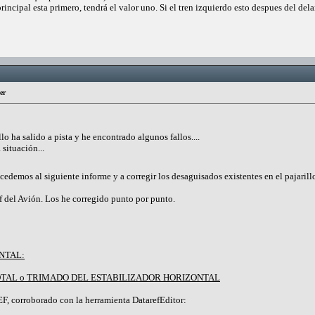
incipal esta primero, tendrá el valor uno. Si el tren izquierdo esto despues del delant
er
lo ha salido a pista y he encontrado algunos fallos....
 situación...
ocedemos al siguiente informe y a corregir los desaguisados existentes en el pajarill
f del Avión. Los he corregido punto por punto.
NTAL:
OTAL o TRIMADO DEL ESTABILIZADOR HORIZONTAL
F, corroborado con la herramienta DatarefEditor: