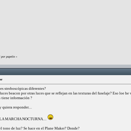
 por papelin
»
er
es stroboscópicas diferentes?
uces beacon por otras luces que se reflejan en las texturas del fuselaje? Eso loe he v
 tiene información ?
 quiera responder....
LA MARCHA NOCTURNA....
el tono de luz? Se hace en el Plane Maker? Donde?