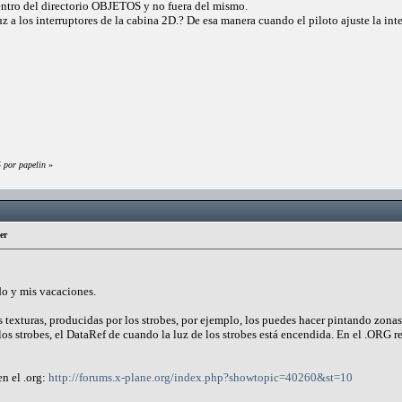
entro del directorio OBJETOS y no fuera del mismo.
uz a los interruptores de la cabina 2D.? De esa manera cuando el piloto ajuste la in
 por papelin
»
er
do y mis vacaciones.
s texturas, producidas por los strobes, por ejemplo, los puedes hacer pintando zonas
robes, el DataRef de cuando la luz de los strobes está encendida. En el .ORG resp
en el .org:
http://forums.x-plane.org/index.php?showtopic=40260&st=10