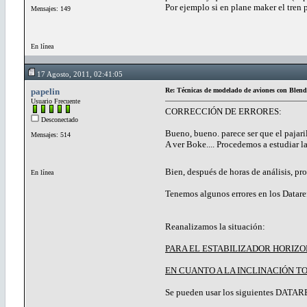
Por ejemplo si en plane maker el tren pr
Mensajes: 149
En línea
17 Agosto, 2011, 02:41:05
papelin
Re: Técnicas de modelado de aviones con Blend
Usuario Frecuente
CORRECCIÓN DE ERRORES:
Desconectado
Bueno, bueno. parece ser que el pajaril
Mensajes: 514
A ver Boke.... Procedemos a estudiar la
Bien, después de horas de análisis, pr
En línea
Tenemos algunos errores en los Datare
Reanalizamos la situación:
PARA EL ESTABILIZADOR HORIZO
EN CUANTO A LA INCLINACIÓN T
Se pueden usar los siguientes DATARE