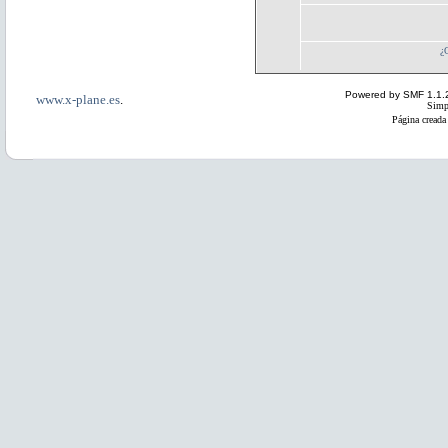
¿
Powered by SMF 1.1.
www.x-plane.es
.
Simp
Página creada