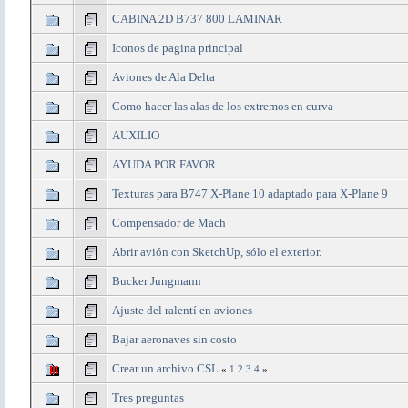
CABINA 2D B737 800 LAMINAR
Iconos de pagina principal
Aviones de Ala Delta
Como hacer las alas de los extremos en curva
AUXILIO
AYUDA POR FAVOR
Texturas para B747 X-Plane 10 adaptado para X-Plane 9
Compensador de Mach
Abrir avión con SketchUp, sólo el exterior.
Bucker Jungmann
Ajuste del ralentí en aviones
Bajar aeronaves sin costo
Crear un archivo CSL
«
1
2
3
4
»
Tres preguntas