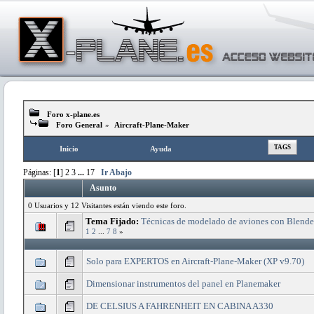
Foro x-plane.es
Foro General
»
Aircraft-Plane-Maker
TAGS
Inicio
Ayuda
Páginas: [
1
]
2
3
...
17
Ir Abajo
Asunto
0 Usuarios y 12 Visitantes están viendo este foro.
Tema Fijado:
Técnicas de modelado de aviones con Blende
1
2
...
7
8
»
Solo para EXPERTOS en Aircraft-Plane-Maker (XP v9.70)
Dimensionar instrumentos del panel en Planemaker
DE CELSIUS A FAHRENHEIT EN CABINA A330