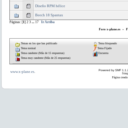
Diseño RPM hélice
Beech 18 Spantax
Páginas: [
1
]
2
3
...
17
Ir Arriba
Foro x-plane.es
»
F
Temas en los que has publicado
Tema bloqueado
Tema normal
Tema Fijado
Tema candente (Más de 15 respuestas)
Encuesta
Tema muy candente (Más de 25 respuestas)
Powered by SMF 1.1.
www.x-plane.es
.
Simp
Página creada