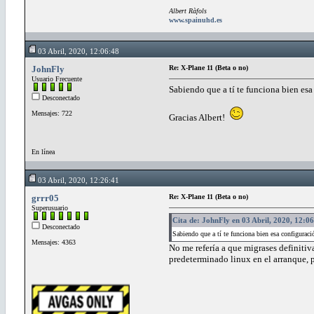
Albert Ràfols
www.spainuhd.es
03 Abril, 2020, 12:06:48
JohnFly
Re: X-Plane 11 (Beta o no)
Usuario Frecuente
Sabiendo que a tí te funciona bien es
Desconectado
Mensajes: 722
Gracias Albert!
En línea
03 Abril, 2020, 12:26:41
grrr05
Re: X-Plane 11 (Beta o no)
Superusuario
Cita de: JohnFly en 03 Abril, 2020, 12:0
Desconectado
Sabiendo que a tí te funciona bien esa configura
Mensajes: 4363
No me refería a que migrases definitiv
predeterminado linux en el arranque, 