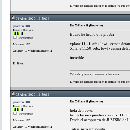
El valor de aprender radica en la actitud, ya que de 
04 Abril, 2020, 13:59:24
juanra100
Re: X-Plane 11 (Beta o no)
Usuario Ocasional
Bueno he hecho otra prueba
Desconectado
xplane 11.41 orbx lowi - cessna defau
Mensajes: 167
Xplane 11.50 orbx lowi - cessna defau
Xplane9, 10 y definitivamente 11
increible
En línea
Velocidad y altura, conservan la dentadura
El valor de aprender radica en la actitud, ya que de 
05 Abril, 2020, 16:50:12
juanra100
Re: X-Plane 11 (Beta o no)
Usuario Ocasional
hola de nuevo,
Desconectado
he hecho mas pruebas con el xp11.50 
Desde el aeropuerto de JUSTSIM de L
Mensajes: 167
Xplane9, 10 y definitivamente 11
Toliss, pero sin sonido