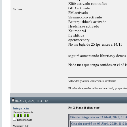
Xlife activado con trafico
GHD activado
En línea
FM activado
Skymaxxpro activado
Betterpushback activado
Headshake activado
Xeurope v4
flywhitlua
openxscenery
No me baja de 25 fps antes a 14/15
seguiré aumentando librerias y demas
Nada mas que tenga sonidos en el a319
Velocidad y altura, conservan la dentadura
El valor de aprender radica en la actitud, ya que de 
06 Abril, 2020, 11:41:18
luisgarcia
Re: X-Plane 11 (Beta o no)
Usuario Frecuente
Cita de: luisgarcia en 03 Abril, 2020, 19:
Desconectado
Cita de: grrr05 en 03 Abril, 2020, 11:21
Mensajes: 643