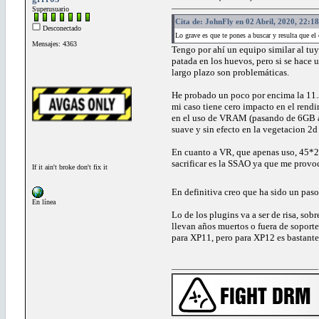
Superusuario
Cita de: JohnFly en 02 Abril, 2020, 22:1
Desconectado
Lo grave es que te pones a buscar y resulta que e
Mensajes: 4363
Tengo por ahí un equipo similar al tu
patada en los huevos, pero si se hace 
largo plazo son problemáticas.
He probado un poco por encima la 11.
mi caso tiene cero impacto en el rend
en el uso de VRAM (pasando de 6GB a 4
suave y sin efecto en la vegetacion 2d
En cuanto a VR, que apenas uso, 45*2 
sacrificar es la SSAO ya que me provo
If it ain't broke don't fix it
En definitiva creo que ha sido un paso
En línea
Lo de los plugins va a ser de risa, so
llevan años muertos o fuera de soport
para XP11, pero para XP12 es bastante