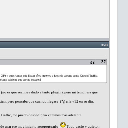
#560
en XP) y otros tantos que llevan años muertos o fuera de soporte como Ground Traffic,
stante evidente que eso no sucederá.
(no es que sea muy dado a tanto plugin), pero mi temor era que
ían, pero pensaba que cuando llegase (?¡) a la v12 en su día,
 Traffic, me puedo despedir, ya veremos más adelante.
uede usar ese movimiento aeroportuario
Todo vacío y quieto...