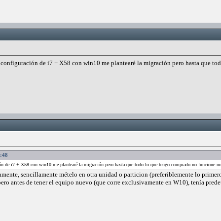
a configuración de i7 + X58 con win10 me plantearé la migración pero hasta que t
6:48
ción de i7 + X58 con win10 me plantearé la migración pero hasta que todo lo que tengo comprado no funcione n
amente, sencillamente mételo en otra unidad o particion (preferiblemente lo primer
pero antes de tener el equipo nuevo (que corre exclusivamente en W10), tenía pred