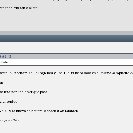
ente todo Vulkan o Metal.
20:02:43
VULKAN?
odesto PC phenom1090t 16gb ram y una 1050ti he pasado en el mismo aeropuerto de 
on
ndo uno por uno a ver que pasa.
a el sonido.
4.9.0 y la nueva de betterpushback 0.48 tambien.
 por juanra100
»