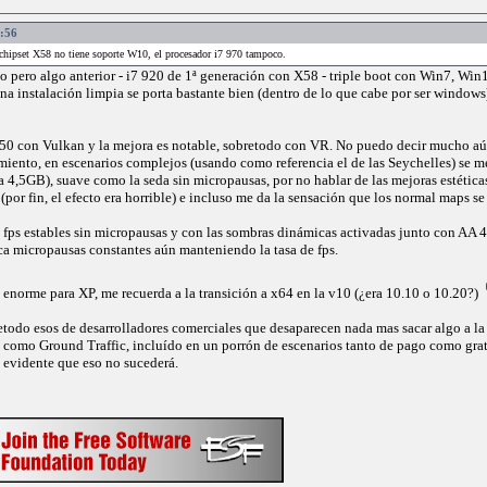
8:56
l chipset X58 no tiene soporte W10, el procesador i7 970 tampoco.
yo pero algo anterior - i7 920 de 1ª generación con X58 - triple boot con Win7, Wi
una instalación limpia se porta bastante bien (dentro de lo que cabe por ser windows
50 con Vulkan y la mejora es notable, sobretodo con VR. No puedo decir mucho a
imiento, en escenarios complejos (usando como referencia el de las Seychelles) se 
,5GB), suave como la seda sin micropausas, por no hablar de las mejoras estética
 (por fin, el efecto era horrible) e incluso me da la sensación que los normal maps s
fps estables sin micropausas y con las sombras dinámicas activadas junto con AA 4
ca micropausas constantes aún manteniendo la tasa de fps.
 enorme para XP, me recuerda a la transición a x64 en la v10 (¿era 10.10 o 10.20?)
bretodo esos de desarrolladores comerciales que desaparecen nada mas sacar algo a 
e como Ground Traffic, incluído en un porrón de escenarios tanto de pago como gra
 evidente que eso no sucederá.