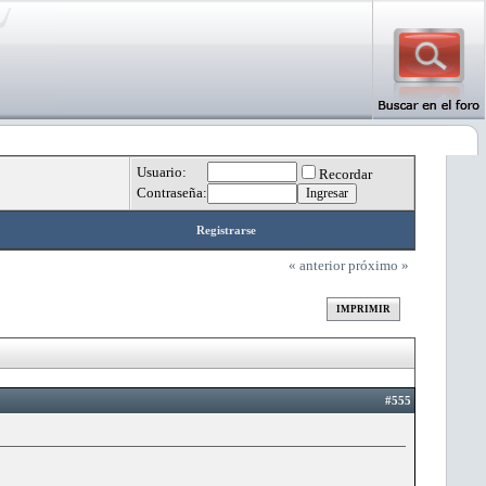
Usuario:
Recordar
Contraseña:
Registrarse
« anterior
próximo »
IMPRIMIR
#555