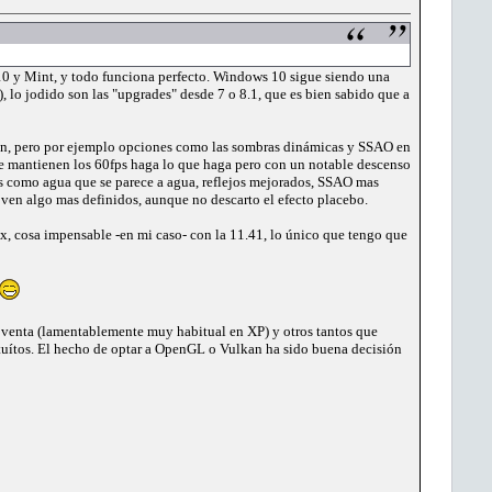
n10 y Mint, y todo funciona perfecto. Windows 10 sigue siendo una
), lo jodido son las "upgrades" desde 7 o 8.1, que es bien sabido que a
ún, pero por ejemplo opciones como las sombras dinámicas y SSAO en
me mantienen los 60fps haga lo que haga pero con un notable descenso
s como agua que se parece a agua, reflejos mejorados, SSAO mas
e ven algo mas definidos, aunque no descarto el efecto placebo.
x, cosa impensable -en mi caso- con la 11.41, lo único que tengo que
la venta (lamentablemente muy habitual en XP) y otros tantos que
tuítos. El hecho de optar a OpenGL o Vulkan ha sido buena decisión