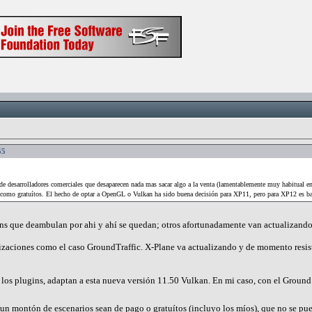
55
s de desarrolladores comerciales que desaparecen nada mas sacar algo a la venta (lamentablemente muy habitual 
o como gratuítos. El hecho de optar a OpenGL o Vulkan ha sido buena decisión para XP11, pero para XP12 es ba
s que deambulan por ahi y ahí se quedan; otros afortunadamente van actualizando 
lizaciones como el caso GroundTraffic. X-Plane va actualizando y de momento resist
 los plugins, adaptan a esta nueva versión 11.50 Vulkan. En mi caso, con el Ground
un montón de escenarios sean de pago o gratuítos (incluyo los míos), que no se p