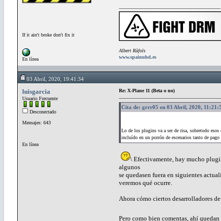
If it ain't broke don't fix it
Albert Ràfols
www.spainuhd.es
En línea
03 Abril, 2020, 19:41:34
luisgarcia
Re: X-Plane 11 (Beta o no)
Usuario Frecuente
Cita de: grrr05 en 03 Abril, 2020, 11:21:
Desconectado
Mensajes: 643
Lo de los plugins va a ser de risa, sobretodo eso
incluído en un porrón de escenarios tanto de pag
En línea
\ Efectivamente, hay mucho plugin
algunos
se quedasen fuera en siguientes actua
veremos qué ocurre.
Ahora cómo ciertos desarrolladores de
Pero como bien comentas, ahí quedan 