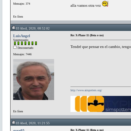
Mensajes: 374
alla vamos otra vez
En línea
03 Abril, 2020, 08:52:02
LuisAngel
Re: X-Plane 11 (Beta o no)
Superusuario
Tendré que pensar en el cambio, teng
Desconectado
Mensajes: 7446
http://www.airspotters.org/
En línea
03 Abril, 2020, 11:21:55
grrr05
Re: X-Plane 11 (Beta o no)