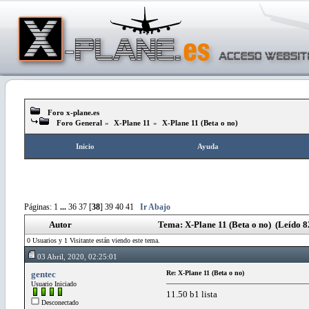
Foro x-plane.es
Foro General
»
X-Plane 11
»
X-Plane 11 (Beta o no)
Inicio
Ayuda
Páginas:
1
...
36
37
[
38
]
39
40
41
Ir Abajo
Autor
Tema: X-Plane 11 (Beta o no) (Leído 8
0 Usuarios y 1 Visitante están viendo este tema.
03 Abril, 2020, 02:25:01
gentec
Re: X-Plane 11 (Beta o no)
Usuario Iniciado
11.50 b1 lista
Desconectado