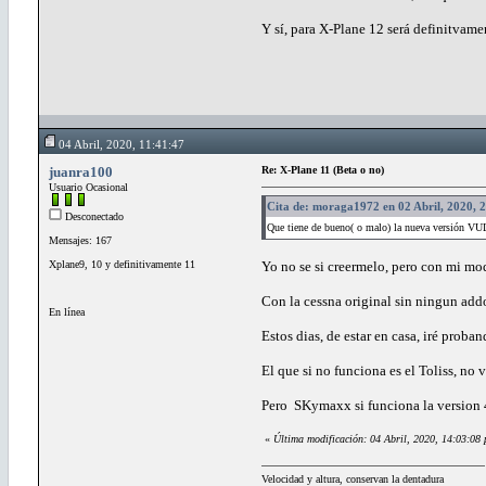
Y sí, para X-Plane 12 será definitvam
04 Abril, 2020, 11:41:47
juanra100
Re: X-Plane 11 (Beta o no)
Usuario Ocasional
Cita de: moraga1972 en 02 Abril, 2020, 
Desconectado
Que tiene de bueno( o malo) la nueva versión 
Mensajes: 167
Xplane9, 10 y definitivamente 11
Yo no se si creermelo, pero con mi m
Con la cessna original sin ningun add
En línea
Estos dias, de estar en casa, iré proba
El que si no funciona es el Toliss, no v
Pero SKymaxx si funciona la version 
«
Última modificación: 04 Abril, 2020, 14:03:08
Velocidad y altura, conservan la dentadura