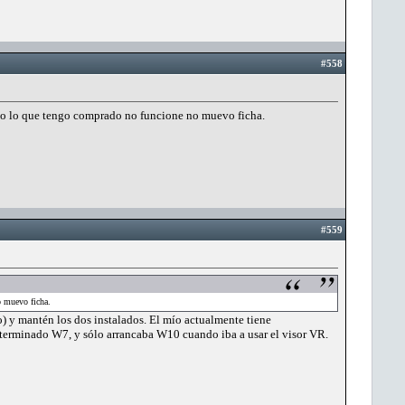
#558
odo lo que tengo comprado no funcione no muevo ficha.
#559
o muevo ficha.
o) y mantén los dos instalados. El mío actualmente tiene
eterminado W7, y sólo arrancaba W10 cuando iba a usar el visor VR.