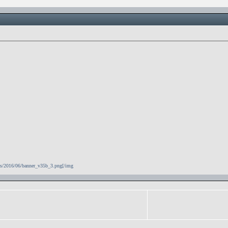
ds/2016/06/banner_v35b_3.png[/img