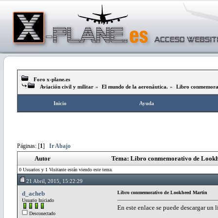
Foro x-plane.es
Aviación civil y militar
»
El mundo de la aeronáutica.
»
Libro conmemora
Inicio
Ayuda
Páginas: [
1
]
Ir Abajo
Autor
Tema: Libro conmemorativo de Lookh
0 Usuarios y 1 Visitante están viendo este tema.
21 Abril, 2015, 15:22:29
d_acheb
Libro conmemorativo de Lookheed Martin
Usuario Iniciado
En este enlace se puede descargar un
Desconectado