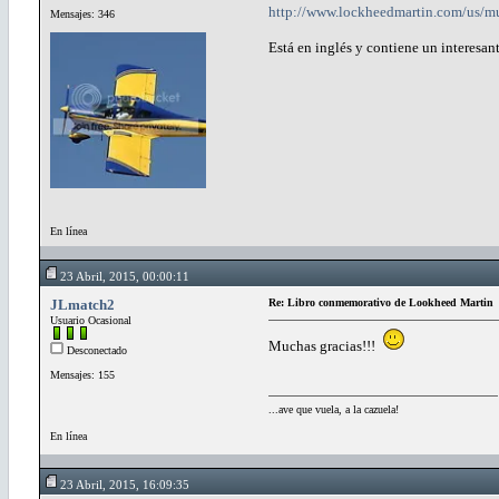
http://www.lockheedmartin.com/us/m
Mensajes: 346
Está en inglés y contiene un interesan
En línea
23 Abril, 2015, 00:00:11
JLmatch2
Re: Libro conmemorativo de Lookheed Martin
Usuario Ocasional
Muchas gracias!!!
Desconectado
Mensajes: 155
...ave que vuela, a la cazuela!
En línea
23 Abril, 2015, 16:09:35