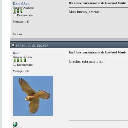
DanielSan
Re: Libro conmemorativo de Lookheed Martin
Usuario Ocasional
Muy bueno, gracias.
Desconectado
Mensajes: 187
En línea
24 Abril, 2015, 13:23:23
liser
Re: Libro conmemorativo de Lookheed Martin
Usuario Iniciado
Gracias, está muy bien!
Desconectado
Mensajes: 407