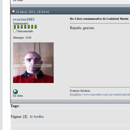
En línea
24 Abril, 2015, 18:54:41
evaristo2005
Re: Libro conmemorativo de Lookheed Martin
Superusuario
Bajado, gracias.
Desconectado
Mensajes: 3145
Evaristo Aviation
[img]http://www.simcoders.com/wp-content/uploa
En línea
Tags:
Páginas: [
1
]
Ir Arriba