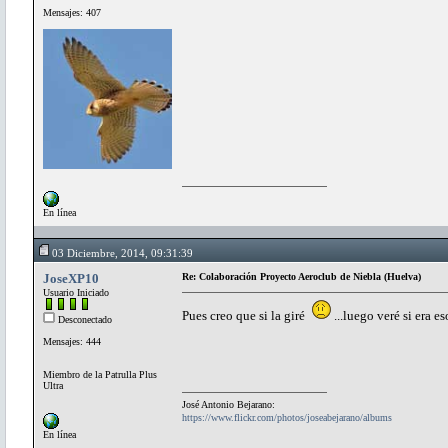
Mensajes: 407
En línea
03 Diciembre, 2014, 09:31:39
JoseXP10
Re: Colaboración Proyecto Aeroclub de Niebla (Huelva)
Usuario Iniciado
Pues creo que si la giré
...luego veré si era e
Desconectado
Mensajes: 444
Miembro de la Patrulla Plus
Ultra
José Antonio Bejarano:
https://www.flickr.com/photos/joseabejarano/albums
En línea