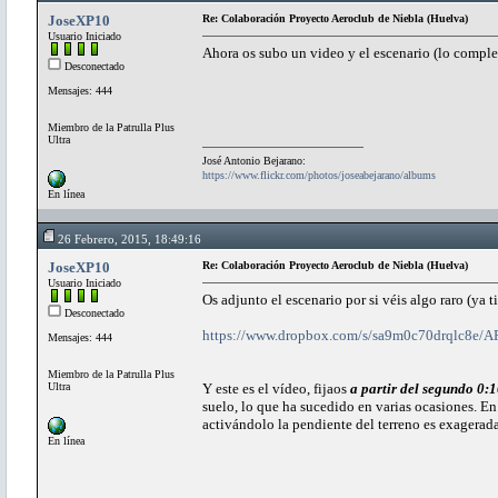
JoseXP10
Re: Colaboración Proyecto Aeroclub de Niebla (Huelva)
Usuario Iniciado
Ahora os subo un video y el escenario (lo comple
Desconectado
Mensajes: 444
Miembro de la Patrulla Plus
Ultra
José Antonio Bejarano:
https://www.flickr.com/photos/joseabejarano/albums
En línea
26 Febrero, 2015, 18:49:16
JoseXP10
Re: Colaboración Proyecto Aeroclub de Niebla (Huelva)
Usuario Iniciado
Os adjunto el escenario por si véis algo raro (ya
Desconectado
https://www.dropbox.com/s/sa9m0c70drqlc8e/
Mensajes: 444
Miembro de la Patrulla Plus
Ultra
Y este es el vídeo, fijaos
a partir del segundo 0:
suelo, lo que ha sucedido en varias ocasiones. En
activándolo la pendiente del terreno es exagerad
En línea