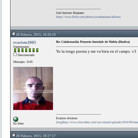
José Antonio Bejarano:
https://www.flickr.com/photos/joseabejarano/albums
26 Febrero, 2015, 16:20:10
evaristo2005
Re: Colaboración Proyecto Aeroclub de Niebla (Huelva)
Superusuario
Yo la tengo puesta y me va bien en el campo. v3
Desconectado
Mensajes: 3145
Evaristo Aviation
[img]http://www.simcoders.com/wp-content/uploads/2016/06/ba
En línea
26 Febrero, 2015, 18:27:17