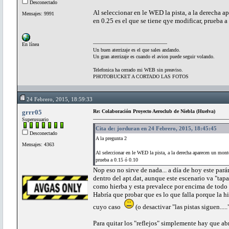
Desconectado
Al seleccionar en le WED la pista, a la derech
Mensajes: 9991
en 0.25 es el que se tiene qye modificar, prueba a
En línea
Un buen aterrizaje es el que sales andando.
Un gran aterrizaje es cuando el avion puede seguir volando.
Telefonica ha cerrado mi WEB sin preaviso.
PHOTOBUCKET A CORTADO LAS FOTOS
24 Febrero, 2015, 18:59:33
grrr05
Re: Colaboración Proyecto Aeroclub de Niebla (Huelva)
Superusuario
Cita de: jorduran en 24 Febrero, 2015, 18:45:45
Desconectado
A la pregunta 2
Mensajes: 4363
Al seleccionar en le WED la pista, a la derecha aparecen un mo
prueba a 0.15 ó 0.10
Nop eso no sirve de nada... a día de hoy este parám
dentro del apt.dat, aunque este escenario va "tap
como hierba y esta prevalece por encima de todo e
Habría que probar que es lo que falla porque la h
cuyo caso
(o desactivar "las pistas siguen.....
Para quitar los "reflejos" simplemente hay que abr