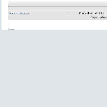
www.x-plane.es
.
Powered by SMF 1.1.21
Página creada en