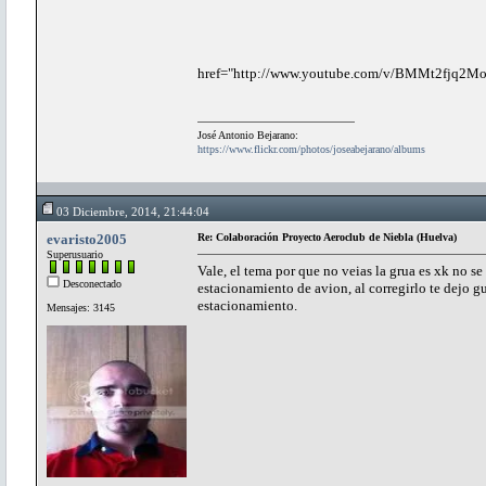
href="http://www.youtube.com/v/BMMt2fjq2Mo
José Antonio Bejarano:
https://www.flickr.com/photos/joseabejarano/albums
03 Diciembre, 2014, 21:44:04
evaristo2005
Re: Colaboración Proyecto Aeroclub de Niebla (Huelva)
Superusuario
Vale, el tema por que no veias la grua es xk no s
Desconectado
estacionamiento de avion, al corregirlo te dejo gu
estacionamiento.
Mensajes: 3145