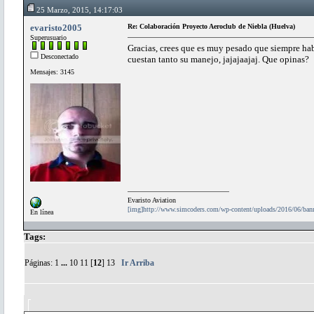
25 Marzo, 2015, 14:17:03
evaristo2005
Re: Colaboración Proyecto Aeroclub de Niebla (Huelva)
Superusuario
Gracias, crees que es muy pesado que siempre hab
Desconectado
cuestan tanto su manejo, jajajaajaj. Que opinas?
Mensajes: 3145
Evaristo Aviation
[img]http://www.simcoders.com/wp-content/uploads/2016/06/ba
En línea
Tags:
Páginas:
1
...
10
11
[
12
]
13
Ir Arriba