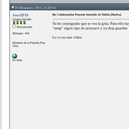
03 Diciembre, 2014, 21:20:14
JoseXP10
Re: Colaboración Proyecto Aeroclub de Niebla (Huelva)
Usuario Iniciado
Ya he conseguido que se vea la grúa. Para ello h
Desconectado
"ramp" algun tipo de aeronave y ya deja guardar.
Mensajes: 444
Lo vi en este video
Miembro de la Patrulla Plus
Ultra
En línea