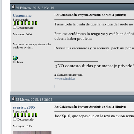
26 Febrero, 2015, 21:34:46
Cestomano
Re: Colaboración Proyecto Aeroclub de Niebla (Huelva)
Superusuario
Tiene toda la pinta de que la textura del suele no
Desconectado
Pero ese aeródromo lo tengo yo y está bien def
Mensajes: 5484
debería haber problema.
Me cansé de la capa; ahora sólo
vuelo en avión...
Revisa tus escenarios y tu scenery_pack.ini por s
En línea
¡¡NO contesto dudas por mensaje privado!
x-plane.cestomano.com
www.spainuhd.es
[
25 Marzo, 2015, 13:36:02
evaristo2005
Re: Colaboración Proyecto Aeroclub de Niebla (Huelva)
Superusuario
JoseXp10, que sepas que en la revista avion rev
Desconectado
Mensajes: 3145