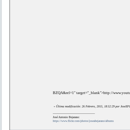
BZQA&rel=1" target="_blank">http://www.you
«
Última modificación: 26 Febrero, 2015, 18:52:29 por JoseXP
José Antonio Bejarano:
https://www.flickr.com/photos/joseabejarano/albums