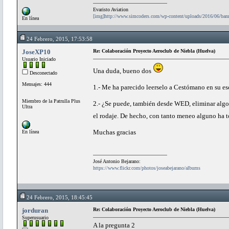
Evaristo Aviation
[img]http://www.simcoders.com/wp-content/uploads/2016/06/ba
En línea
24 Febrero, 2015, 17:53:58
JoseXP10
Re: Colaboración Proyecto Aeroclub de Niebla (Huelva)
Usuario Iniciado
Una duda, bueno dos
Desconectado
Mensajes: 444
1.- Me ha parecido leerselo a Cestómano en su es
Miembro de la Patrulla Plus
2.- ¿Se puede, también desde WED, eliminar algo
Ultra
el rodaje. De hecho, con tanto meneo alguno ha t
Muchas gracias
En línea
José Antonio Bejarano:
https://www.flickr.com/photos/joseabejarano/albums
24 Febrero, 2015, 18:45:45
jorduran
Re: Colaboración Proyecto Aeroclub de Niebla (Huelva)
Superusuario
A la pregunta 2