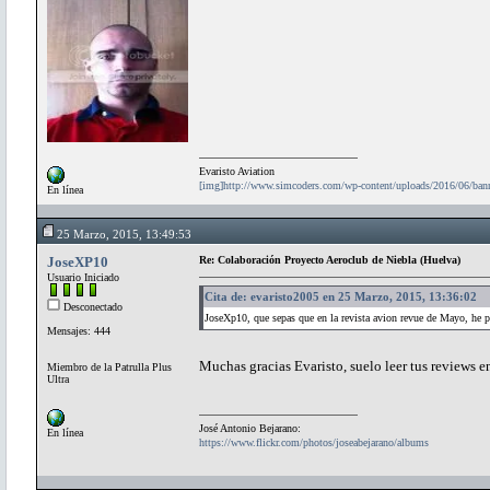
Evaristo Aviation
[img]http://www.simcoders.com/wp-content/uploads/2016/06/ba
En línea
25 Marzo, 2015, 13:49:53
JoseXP10
Re: Colaboración Proyecto Aeroclub de Niebla (Huelva)
Usuario Iniciado
Cita de: evaristo2005 en 25 Marzo, 2015, 13:36:02
Desconectado
JoseXp10, que sepas que en la revista avion revue de Mayo, he 
Mensajes: 444
Muchas gracias Evaristo, suelo leer tus reviews 
Miembro de la Patrulla Plus
Ultra
José Antonio Bejarano:
En línea
https://www.flickr.com/photos/joseabejarano/albums