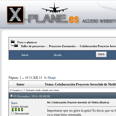
Foro x-plane.es
Taller de proyectos
»
Proyectos Escenarios
»
Colaboración Proyecto Aeroc
TAGS
Inicio
Ayuda
Páginas:
1
...
10
11
[
12
]
13
Ir Abajo
Autor
Tema: Colaboración Proyecto Aeroclub de Niebl
0 Usuarios y 1 Visitante están viendo este tema.
03 Diciembre, 2014, 09:08:08
liser
Re: Colaboración Proyecto Aeroclub de Niebla (Huelva)
Usuario Iniciado
Importante que no gires la grúa! Es decir, que su 
Desconectado
va a estar bien orientada.