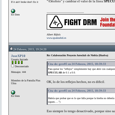
"\Ortofoto" y cambiar el valor de la línea
SPECU
If it ain't broke don't fix it
En línea
Albert Ràfols
www.spainuhd.es
24 Febrero, 2015, 19:24:20
JoseXP10
Re: Colaboración Proyecto Aeroclub de Niebla (Huelva)
Usuario Iniciado
Cita de: grrr05 en 24 Febrero, 2015, 18:59:33
Desconectado
Para quitar los "reflejos" simplemente hay que abrir con cualquier
Mensajes: 444
SPECULAR
de 0.1 a 0.0.
Miembro de la Patrulla Plus
OK, lo de los reflejos hechos, no es dificil.
Ultra
Cita de: grrr05 en 24 Febrero, 2015, 18:59:33
En línea
Habría que probar que es lo que falla porque la hierba no deberí
siguen.....")
Eso siempre lo tengo desactivado, porque sino s