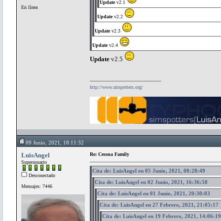
Update
v2.1
En línea
Update
v2.2
Update
v2.3
Update
v2.4
Update
v2.5
http://www.airspotters.org/
09 Junio, 2021, 18:11:32
LuisAngel
Re: Cessna Family
Superusuario
Cita de: LuisAngel en 05 Junio, 2021, 08:28:49
Desconectado
Cita de: LuisAngel en 02 Junio, 2021, 16:36:58
Mensajes: 7446
Cita de: LuisAngel en 01 Junio, 2021, 20:30:03
Cita de: LuisAngel en 27 Febrero, 2021, 21:05:17
Cita de: LuisAngel en 19 Febrero, 2021, 14:06:19