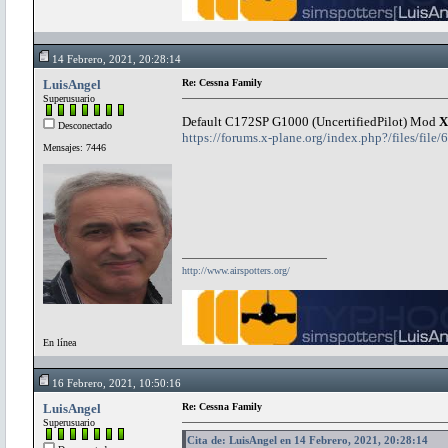
14 Febrero, 2021, 20:28:14
LuisAngel
Re: Cessna Family
Superusuario
Default C172SP G1000 (UncertifiedPilot) Mod
X
Desconectado
https://forums.x-plane.org/index.php?/files/fil
Mensajes: 7446
http://www.airspotters.org/
En línea
16 Febrero, 2021, 10:50:16
LuisAngel
Re: Cessna Family
Superusuario
Cita de: LuisAngel en 14 Febrero, 2021, 20:28:14