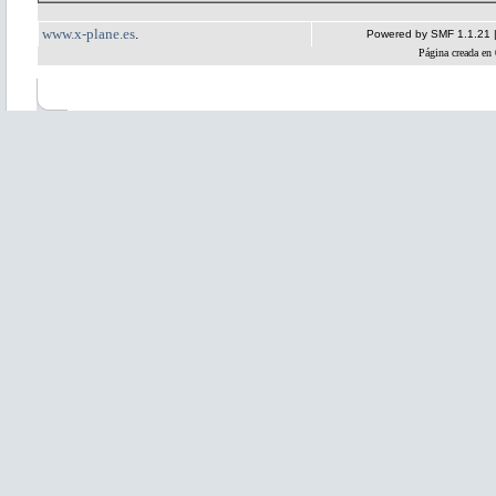
www.x-plane.es
.
Powered by SMF 1.1.21
Página creada en