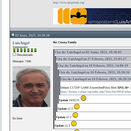
http://www.airspotters.org/
02 Junio, 2021, 16:36:58
LuisAngel
Re: Cessna Family
Superusuario
Cita de: LuisAngel en 01 Junio, 2021, 20:30:03
Desconectado
Cita de: LuisAngel en 27 Febrero, 2021, 21:05:17
Mensajes: 7446
Cita de: LuisAngel en 19 Febrero, 2021, 14:06:19
Cita de: LuisAngel en 16 Febrero, 2021, 10:50:16
Cita de: LuisAngel en 14 Febrero, 2021, 20:28:14
Default C172SP G1000 (UncertifiedPilot) Mod
XP11.50+ 
https://forums.x-plane.org/index.php?/files/file/69928-defa
Update
16/02/21
Update
v2.1
Update
v2.2
En línea
Update
v2.3