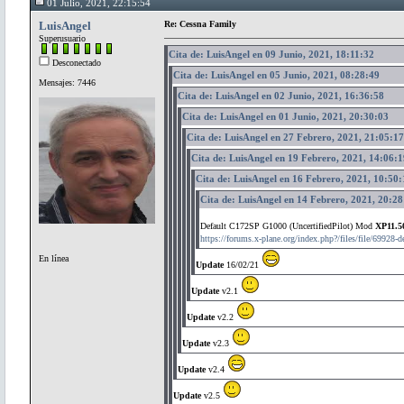
01 Julio, 2021, 22:15:54
LuisAngel
Re: Cessna Family
Superusuario
Cita de: LuisAngel en 09 Junio, 2021, 18:11:32
Desconectado
Cita de: LuisAngel en 05 Junio, 2021, 08:28:49
Mensajes: 7446
Cita de: LuisAngel en 02 Junio, 2021, 16:36:58
Cita de: LuisAngel en 01 Junio, 2021, 20:30:03
Cita de: LuisAngel en 27 Febrero, 2021, 21:05:17
Cita de: LuisAngel en 19 Febrero, 2021, 14:06:1
Cita de: LuisAngel en 16 Febrero, 2021, 10:50:
Cita de: LuisAngel en 14 Febrero, 2021, 20:28
Default C172SP G1000 (UncertifiedPilot) Mod
XP11.5
https://forums.x-plane.org/index.php?/files/file/69928-
En línea
Update
16/02/21
Update
v2.1
Update
v2.2
Update
v2.3
Update
v2.4
Update
v2.5