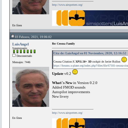
http://www.airspotters.org/
En línea
03 Febrero, 2021, 19:06:02
LuisAngel
Re: Cessna Family
Superusuario
Cita de: LuisAngel en 01 Noviembre, 2020, 12:16:52
Desconectado
Cessna Citation-X
XP11.50+ 3D
cockpit de Javier Rollon
Mensajes: 7446
https://forums.x-plane.org/index.php?/files/file/67181-cessna-cita
Update
v0.2
What\'s New
in Version 0.2.0
Added FMOD sounds
Autopilot improvements
New livery
http://www.airspotters.org/
En línea