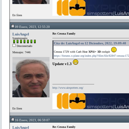
En línea
09 Enero, 2023, 12:55:20
LuisAngel
Re: Cessna Family
Superusuario
Cita de: LuisAngel en 12 Diciembre, 2022, 19:09:40
Desconectado
Cessna 172N with Carb Heat
XP11+ 3D
cockpit
Mensajes: 7446
https://forums.x-plane.org/index.php?/files/file/82847-cessna-172
Update v1.3
http://www.airspotters.org/
En línea
16 Enero, 2023, 06:59:07
LuisAngel
Re: Cessna Family