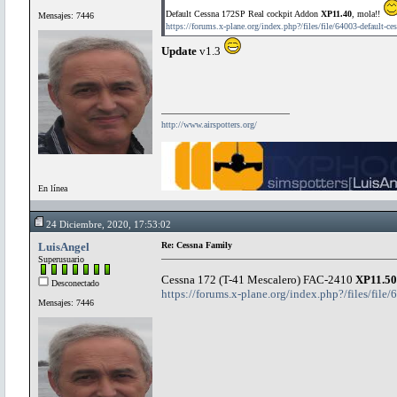
Default Cessna 172SP Real cockpit Addon
XP11.40
, mola!!
Mensajes: 7446
https://forums.x-plane.org/index.php?/files/file/64003-default-ce
Update
v1.3
http://www.airspotters.org/
En línea
24 Diciembre, 2020, 17:53:02
LuisAngel
Re: Cessna Family
Superusuario
Cessna 172 (T-41 Mescalero) FAC-2410
XP11.50
Desconectado
https://forums.x-plane.org/index.php?/files/file
Mensajes: 7446