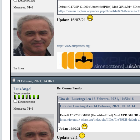
Desconectado
Default C172SP G1000 (UncertifiedPilot) Mod
XP11.50+ 3D
co
Mensajes: 7446
https://forums.x-plane.org/index.php?/files/file/69928-default-c
Update
16/02/21
http://www.airspotters.org/
En línea
19 Febrero, 2021, 14:06:19
LuisAngel
Re: Cessna Family
Superusuario
Cita de: LuisAngel en 16 Febrero, 2021, 10:50:16
Desconectado
Cita de: LuisAngel en 14 Febrero, 2021, 20:28:14
Mensajes: 7446
Default C172SP G1000 (UncertifiedPilot) Mod
XP11.50+ 3D
c
https://forums.x-plane.org/index.php?/files/file/69928-default-
Update
16/02/21
Update
v2.1