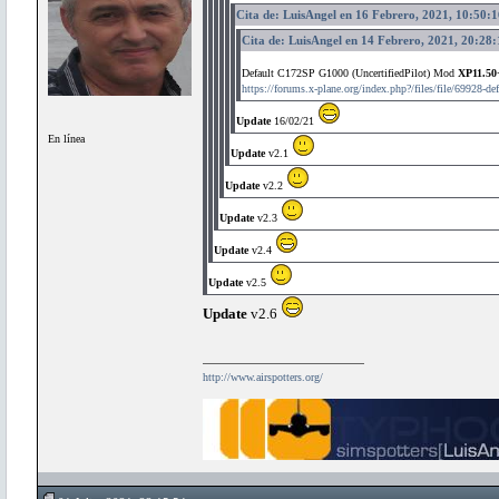
Cita de: LuisAngel en 16 Febrero, 2021, 10:50:1
Cita de: LuisAngel en 14 Febrero, 2021, 20:28:
Default C172SP G1000 (UncertifiedPilot) Mod
XP11.50
https://forums.x-plane.org/index.php?/files/file/69928-de
Update
16/02/21
En línea
Update
v2.1
Update
v2.2
Update
v2.3
Update
v2.4
Update
v2.5
Update
v2.6
http://www.airspotters.org/