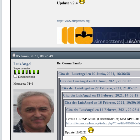
Update
v2.4
http://www.airspotters.org/
05 Junio, 2021, 08:28:49
LuisAngel
Re: Cessna Family
Superusuario
Cita de: LuisAngel en 02 Junio, 2021, 16:36:58
Desconectado
Cita de: LuisAngel en 01 Junio, 2021, 20:30:03
Mensajes: 7446
Cita de: LuisAngel en 27 Febrero, 2021, 21:05:17
Cita de: LuisAngel en 19 Febrero, 2021, 14:06:19
Cita de: LuisAngel en 16 Febrero, 2021, 10:50:16
Cita de: LuisAngel en 14 Febrero, 2021, 20:28:1
Default C172SP G1000 (UncertifiedPilot) Mod
XP11.50+
https://forums.x-plane.org/index.php?/files/file/69928-def
Update
16/02/21