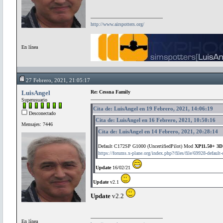
http://www.airspotters.org/
En línea
27 Febrero, 2021, 21:05:17
LuisAngel
Re: Cessna Family
Superusuario
Cita de: LuisAngel en 19 Febrero, 2021, 14:06:19
Desconectado
Cita de: LuisAngel en 16 Febrero, 2021, 10:50:16
Mensajes: 7446
Cita de: LuisAngel en 14 Febrero, 2021, 20:28:14
Default C172SP G1000 (UncertifiedPilot) Mod
XP11.50+ 3D
https://forums.x-plane.org/index.php?/files/file/69928-defaul
Update
16/02/21
Update
v2.1
Update
v2.2
En línea