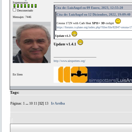
Superusuario
Cita de: LuisAngel en 09 Enero, 2023, 12:55:20
Desconectado
Cita de: LuisAngel en 12 Diciembre, 2022, 19:09:40
Mensajes: 7446
Cessna 172N with Carb Heat
XP11+ 3D
cockpit
https://forums.x-plane.org/index.php?/files/file/82847-cessna-1
Update v1.3
Update v1.4.1
http://www.airspotters.org/
En línea
Tags:
Páginas:
1
...
10
11
[
12
]
13
Ir Arriba