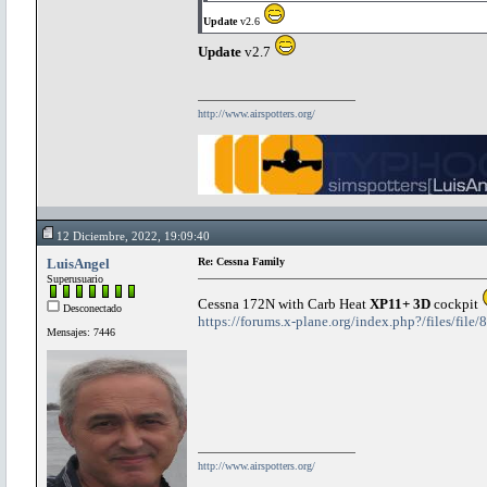
Update
v2.6
Update
v2.7
http://www.airspotters.org/
12 Diciembre, 2022, 19:09:40
LuisAngel
Re: Cessna Family
Superusuario
Cessna 172N with Carb Heat
XP11+ 3D
cockpit
Desconectado
https://forums.x-plane.org/index.php?/files/file
Mensajes: 7446
http://www.airspotters.org/