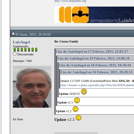
http://www.airspotters.org/
01 Junio, 2021, 20:30:03
LuisAngel
Re: Cessna Family
Superusuario
Cita de: LuisAngel en 27 Febrero, 2021, 21:05:17
Desconectado
Cita de: LuisAngel en 19 Febrero, 2021, 14:06:19
Mensajes: 7446
Cita de: LuisAngel en 16 Febrero, 2021, 10:50:16
Cita de: LuisAngel en 14 Febrero, 2021, 20:28:14
Default C172SP G1000 (UncertifiedPilot) Mod
XP11.50+ 3
https://forums.x-plane.org/index.php?/files/file/69928-defau
Update
16/02/21
Update
v2.1
Update
v2.2
Update
v2.3
En línea