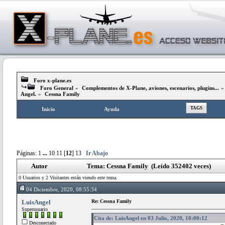
Foro x-plane.es
Foro General
»
Complementos de X-Plane, aviones, escenarios, plugins...
Angel.
»
Cessna Family
TAGS
Inicio
Ayuda
Páginas:
1
...
10
11
[
12
]
13
Ir Abajo
Autor
Tema: Cessna Family (Leído 352402 veces)
0 Usuarios y 2 Visitantes están viendo este tema.
04 Diciembre, 2020, 08:55:34
LuisAngel
Re: Cessna Family
Superusuario
Cita de: LuisAngel en 03 Julio, 2020, 10:00:12
Desconectado