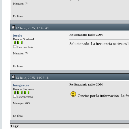
Mensajes: 74
En línea
12 Julio, 2025, 17:40:49
josele
Re: Espaciado radio COM
Usuario Ocasional
Solucionado. La frecuencia nativa es 
Desconectado
Mensajes: 74
En línea
13 Julio, 2025, 14:22:16
luisgarcia
Re: Espaciado radio COM
Usuario Frecuente
Gracias por la información. La fr
Desconectado
Mensajes: 643
En línea
Tags: