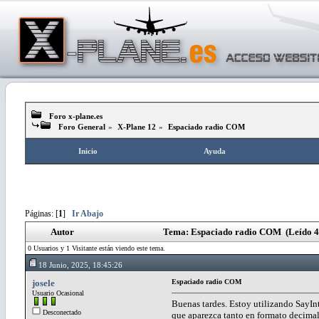
Foro x-plane.es
Foro General
»
X-Plane 12
»
Espaciado radio COM
Inicio
Ayuda
Páginas: [
1
]
Ir Abajo
Autor
Tema: Espaciado radio COM (Leído 4
0 Usuarios y 1 Visitante están viendo este tema.
18 Junio, 2025, 18:45:26
josele
Espaciado radio COM
Usuario Ocasional
Buenas tardes. Estoy utilizando SayI
Desconectado
que aparezca tanto en formato decima