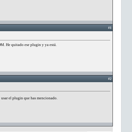
#1
OM. He quitado ese plugin y ya está.
#2
n usar el plugin que has mencionado.