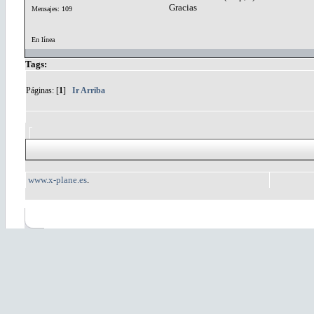
Gracias
Mensajes: 109
En línea
Tags:
Páginas: [
1
]
Ir Arriba
www.x-plane.es
.