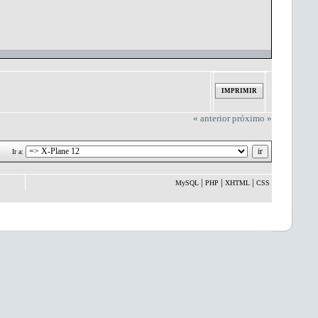
IMPRIMIR
« anterior
próximo »
Ir a:
|
|
|
MySQL
PHP
XHTML
CSS