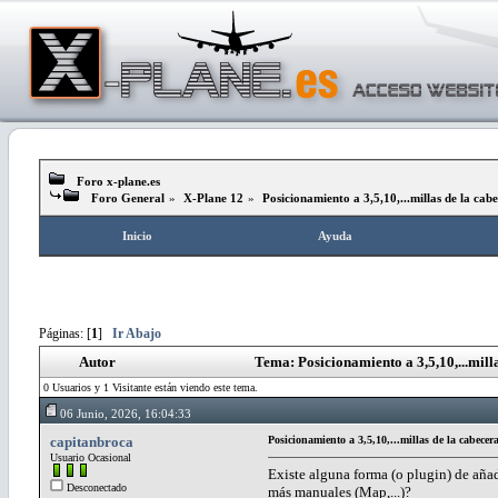
Foro x-plane.es
Foro General
»
X-Plane 12
»
Posicionamiento a 3,5,10,...millas de la cabe
Inicio
Ayuda
Páginas: [
1
]
Ir Abajo
Autor
Tema: Posicionamiento a 3,5,10,...mill
0 Usuarios y 1 Visitante están viendo este tema.
06 Junio, 2026, 16:04:33
capitanbroca
Posicionamiento a 3,5,10,...millas de la cabecera
Usuario Ocasional
Existe alguna forma (o plugin) de añad
Desconectado
más manuales (Map,...)?