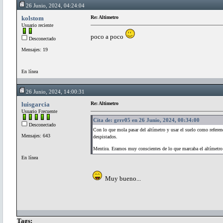
26 Junio, 2024, 04:24:04
kolstom
Re: Altimetro
Usuario reciente
poco a poco
Desconectado
Mensajes: 19
En línea
26 Junio, 2024, 14:00:31
luisgarcia
Re: Altimetro
Usuario Frecuente
Cita de: grrr05 en 26 Junio, 2024, 00:34:00
Desconectado
Con lo que mola pasar del altímetro y usar el suelo como referenc
Mensajes: 643
despistados.
Mentira. Eramos muy conscientes de lo que marcaba el altímet
En línea
Muy bueno...
Tags: