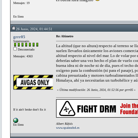
Mensajes: 19
En línea
26 Junio, 2024, 01:44:51
grrr05
Re: Altimetro
Superusuario
La altitud (que no altura) respecto al terreno se
Desconectado
suelen llevarlos únicamente los aviones comercia
altitud respecto al nivel del mar. Lo de volar po
Mensajes: 4363
deberías saber una vez hecho el plan de vuelo co
buena idea ni de noche ni de día, pues el techo d
oxígeno para la combustión (ni para el pasaje),
cabina presurizada y motores turboalimentados ll
Himalaya, ahí ya necesitarías un turbohélice y aún
«
Última modificación: 26 Junio, 2024, 01:52:56 por grrr05
»
If it ain't broke don't fix it
Albert Ràfols
En línea
www.spainuhd.es