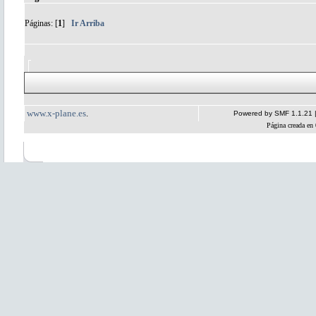
Páginas: [
1
]
Ir Arriba
www.x-plane.es
.
Powered by SMF 1.1.21
Página creada en