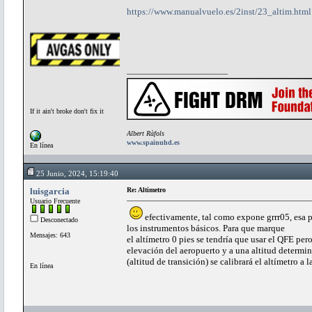
https://www.manualvuelo.es/2inst/23_altim.html
If it ain't broke don't fix it
Albert Ràfols
www.spainuhd.es
En línea
25 Junio, 2024, 15:19:40
luisgarcia
Re: Altimetro
Usuario Frecuente
efectivamente, tal como expone grrr05, esa p
Desconectado
los instrumentos básicos. Para que marque
Mensajes: 643
el altímetro 0 pies se tendría que usar el QFE pe
elevación del aeropuerto y a una altitud determi
(altitud de transición) se calibrará el altímetro a
En línea