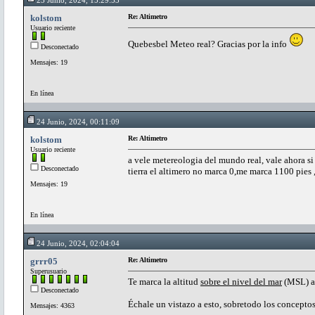
kolstom
Re: Altimetro
Usuario reciente
Quebesbel Meteo real? Gracias por la info
Desconectado
Mensajes: 19
En línea
24 Junio, 2024, 00:11:09
kolstom
Re: Altimetro
Usuario reciente
a vele metereologia del mundo real, vale ahora si
Desconectado
tierra el altimero no marca 0,me marca 1100 pies 
Mensajes: 19
En línea
24 Junio, 2024, 02:04:04
grrr05
Re: Altimetro
Superusuario
Te marca la altitud
sobre el nivel del mar
(MSL) a 
Desconectado
Échale un vistazo a esto, sobretodo los concepto
Mensajes: 4363