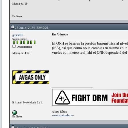
Mensajes: 19
En línea
22 Junio, 2024, 22:39:26
grrr05
Re: Altimetro
Superusuario
El QNH se basa en la presión barométrica al nivel 
Desconectado
(ISA), así que como no la cambies tu mismo en la 
vueles con meteo real; ahí el QNH dependerá de
Mensajes: 4363
If it ain't broke don't fix it
Albert Ràfols
www.spainuhd.es
En línea
23 Junio, 2024, 15:29:53