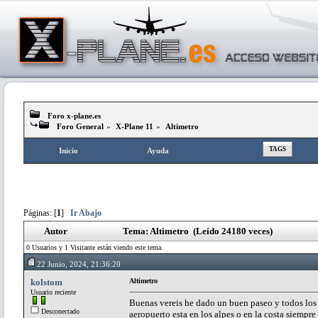
Foro x-plane.es
Foro General
»
X-Plane 11
»
Altimetro
TAGS
Inicio
Ayuda
Páginas: [
1
]
Ir Abajo
Autor
Tema: Altimetro (Leído 24180 veces)
0 Usuarios y 1 Visitante están viendo este tema.
22 Junio, 2024, 21:36:20
kolstom
Altimetro
Usuario reciente
Buenas vereis he dado un buen paseo y todos los a
Desconectado
aeropuerto esta en los alpes o en la costa siempr