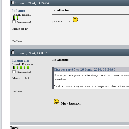
26 Junio, 2024, 04:24:04
kolstom
Re: Altimetro
Usuario reciente
poco a poco
Desconectado
Mensajes: 19
En línea
26 Junio, 2024, 14:00:31
luisgarcia
Re: Altimetro
Usuario Frecuente
Cita de: grrr05 en 26 Junio, 2024, 00:34:00
Desconectado
Con lo que mola pasar del altímetro y usar el suelo como referenc
Mensajes: 643
despistados.
Mentira. Eramos muy conscientes de lo que marcaba el altímet
En línea
Muy bueno...
Tags: