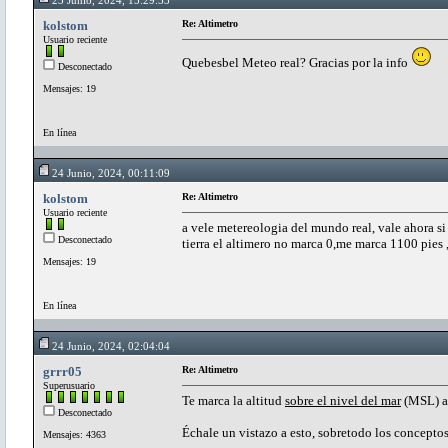
kolstom
Re: Altimetro
Usuario reciente
Quebesbel Meteo real? Gracias por la info
Desconectado
Mensajes: 19
En línea
24 Junio, 2024, 00:11:09
kolstom
Re: Altimetro
Usuario reciente
a vele metereologia del mundo real, vale ahora si
Desconectado
tierra el altimero no marca 0,me marca 1100 pies 
Mensajes: 19
En línea
24 Junio, 2024, 02:04:04
grrr05
Re: Altimetro
Superusuario
Te marca la altitud
sobre el nivel del mar
(MSL) a 
Desconectado
Échale un vistazo a esto, sobretodo los concepto
Mensajes: 4363