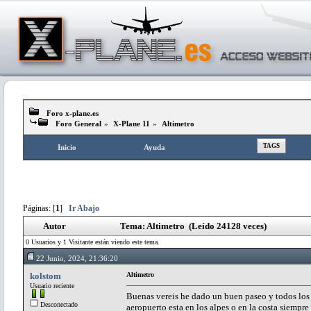
Foro x-plane.es
Foro General
»
X-Plane 11
»
Altimetro
TAGS
Inicio
Ayuda
Páginas: [
1
]
Ir Abajo
Autor
Tema: Altimetro (Leído 24128 veces)
0 Usuarios y 1 Visitante están viendo este tema.
22 Junio, 2024, 21:36:20
kolstom
Altimetro
Usuario reciente
Buenas vereis he dado un buen paseo y todos los a
Desconectado
aeropuerto esta en los alpes o en la costa siempr