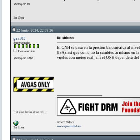
Mensajes: 19
En línea
22 Junio, 2024, 22:39:26
grrr05
Re: Altimetro
Superusuario
El QNH se basa en la presión barométrica al nivel 
Desconectado
(ISA), así que como no la cambies tu mismo en la 
vueles con meteo real; ahí el QNH dependerá de
Mensajes: 4363
If it ain't broke don't fix it
Albert Ràfols
www.spainuhd.es
En línea
23 Junio, 2024, 15:29:53