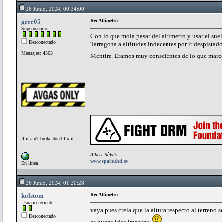
26 Junio, 2024, 00:34:00
grrr05
Re: Altimetro
Superusuario
Con lo que mola pasar del altímetro y usar el sue
Desconectado
Tarragona a altitudes indecentes por ir despistado
Mensajes: 4363
Mentira. Eramos muy conscientes de lo que marc
If it ain't broke don't fix it
Albert Ràfols
www.spainuhd.es
En línea
26 Junio, 2024, 01:20:28
kolstom
Re: Altimetro
Usuario reciente
vaya pues creia que la altura respecto al terreno 
Desconectado
es buena idea imagino