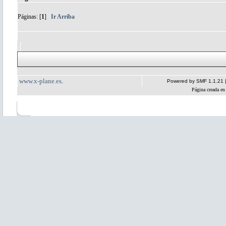
Páginas: [
1
]
Ir Arriba
www.x-plane.es
.
Powered by SMF 1.1.21
Página creada en