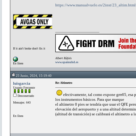
https://www.manualvuelo.es/2inst/23_altim.html
If it ain't broke don't fix it
Albert Ràfols
www.spainuhd.es
En línea
25 Junio, 2024, 15:19:40
luisgarcia
Re: Altimetro
Usuario Frecuente
efectivamente, tal como expone grrr05, esa p
Desconectado
los instrumentos básicos. Para que marque
Mensajes: 643
el altímetro 0 pies se tendría que usar el QFE pe
elevación del aeropuerto y a una altitud determi
(altitud de transición) se calibrará el altímetro a
En línea