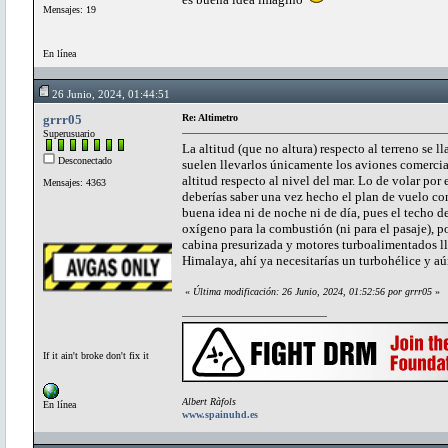
Mensajes: 19
En línea
26 Junio, 2024, 01:44:51
grrr05
Re: Altimetro
Superusuario
La altitud (que no altura) respecto al terreno se
Desconectado
suelen llevarlos únicamente los aviones comercia
altitud respecto al nivel del mar. Lo de volar po
Mensajes: 4363
deberías saber una vez hecho el plan de vuelo co
buena idea ni de noche ni de día, pues el techo d
oxígeno para la combustión (ni para el pasaje),
cabina presurizada y motores turboalimentados ll
Himalaya, ahí ya necesitarías un turbohélice y aún
«
Última modificación: 26 Junio, 2024, 01:52:56 por grrr05
»
If it ain't broke don't fix it
Albert Ràfols
En línea
www.spainuhd.es