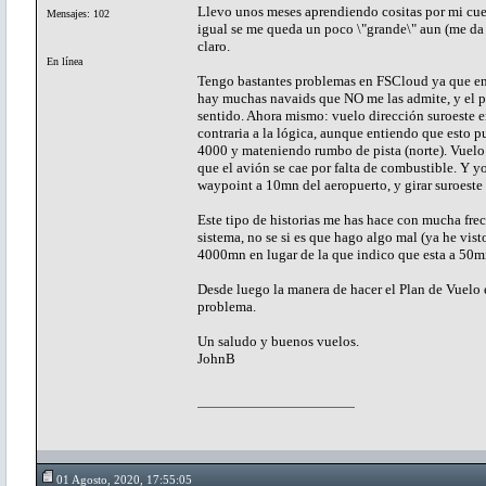
Llevo unos meses aprendiendo cositas por mi cue
Mensajes: 102
igual se me queda un poco \"grande\" aun (me da
claro.
En línea
Tengo bastantes problemas en FSCloud ya que en 
hay muchas navaids que NO me las admite, y el pr
sentido. Ahora mismo: vuelo dirección suroeste e
contraria a la lógica, aunque entiendo que esto p
4000 y mateniendo rumbo de pista (norte). Vuelo 
que el avión se cae por falta de combustible. Y y
waypoint a 10mn del aeropuerto, y girar suroeste
Este tipo de historias me has hace con mucha fre
sistema, no se si es que hago algo mal (ya he vi
4000mn en lugar de la que indico que esta a 50mn)
Desde luego la manera de hacer el Plan de Vuelo e
problema.
Un saludo y buenos vuelos.
JohnB
01 Agosto, 2020, 17:55:05