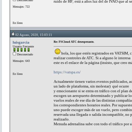
Desconectado
ruido de HF; está a años luz del de IVAO que al se
Mensajes: 722
En línea
02 Agosto, 2020, 15:03:11
luisgarcia
Re: FSCloud ATC desesperante.
Usuario Frecuente
hola, los que estén registrados en VATSIM, c
Desconectado
realizar controles de ATC. Si a alguno le interesa
Mensajes: 643
este es el enlace de la página (insisto, que creo m
https://vatspa.es/
En línea
Actualmente tienen varios eventos publicados, a
un lado de plataforma, sin molestar) qué ocurre
y emocionante si se entra en tráfico con el plan
escogen un aeropuerto determinado y publicar lo
vuelos reales de ese día de las distintas compañí
los correspondientes horarios reales. Por supuest
uno puede escoger más de un vuelo, pero combina
reservada una llegada o salida incompatible, no
realizarlo.
Menuda adrenalina sube con todo el tráfico por ahí