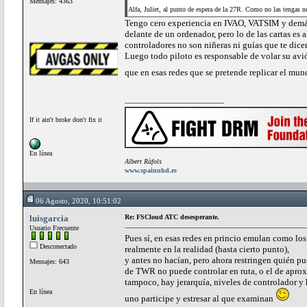
Mensajes: 4363
Alfa, Juliet, al punto de espera de la 27R. Como no las tengas n
Tengo cero experiencia en IVAO, VATSIM y demás 
delante de un ordenador, pero lo de las cartas es 
controladores no son niñeras ni guías que te dicen
Luego todo piloto es responsable de volar su avi
que en esas redes que se pretende replicar el mun
If it ain't broke don't fix it
En línea
Albert Ràfols
www.spainuhd.es
06 Agosto, 2020, 10:51:02
luisgarcia
Re: FSCloud ATC desesperante.
Usuario Frecuente
Pues sí, en esas redes en princio emulan como los
Desconectado
realmente en la realidad (hasta cierto punto),
y antes no hacían, pero ahora restringen quién p
Mensajes: 643
de TWR no puede controlar en ruta, o el de apro
tampoco, hay jerarquía, niveles de controlador y
En línea
uno participe y estresar al que examinan