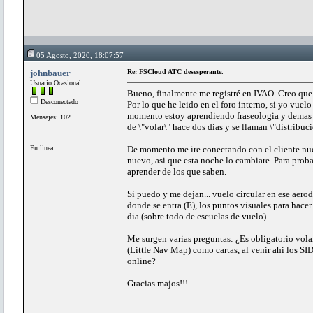
05 Agosto, 2020, 18:07:57
johnbauer
Re: FSCloud ATC desesperante.
Usuario Ocasional
Bueno, finalmente me registré en IVAO. Creo que v
Desconectado
Por lo que he leido en el foro interno, si yo vuelo
momento estoy aprendiendo fraseologia y demas m
Mensajes: 102
de \"volar\" hace dos dias y se llaman \"distribuci
En línea
De momento me ire conectando con el cliente nuev
nuevo, asi que esta noche lo cambiare. Para prob
aprender de los que saben.
Si puedo y me dejan... vuelo circular en ese aer
donde se entra (E), los puntos visuales para hac
dia (sobre todo de escuelas de vuelo).
Me surgen varias preguntas: ¿Es obligatorio volar
(Little Nav Map) como cartas, al venir ahi los SI
online?
Gracias majos!!!