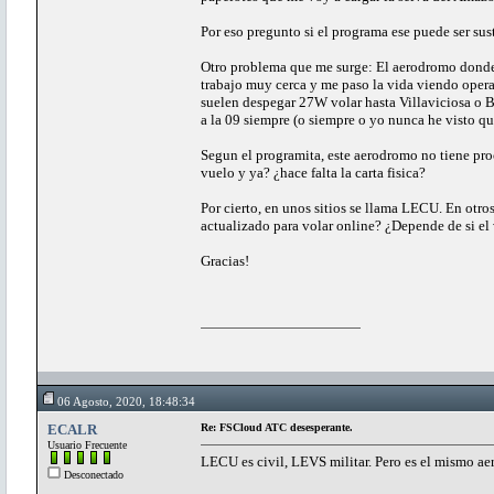
Por eso pregunto si el programa ese puede ser sust
Otro problema que me surge: El aerodromo donde 
trabajo muy cerca y me paso la vida viendo operaci
suelen despegar 27W volar hasta Villaviciosa o Bo
a la 09 siempre (o siempre o yo nunca he visto que
Segun el programita, este aerodromo no tiene pro
vuelo y ya? ¿hace falta la carta fisica?
Por cierto, en unos sitios se llama LECU. En ot
actualizado para volar online? ¿Depende de si el 
Gracias!
06 Agosto, 2020, 18:48:34
ECALR
Re: FSCloud ATC desesperante.
Usuario Frecuente
LECU es civil, LEVS militar. Pero es el mismo a
Desconectado