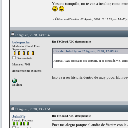
Y estate tranquilo, no te van a insultar, como m
«
Última modificación: 02 Agosto, 2020, 13:17:55 por JohnFly
02 Agosto, 2020, 13:16:37
bokepacha
Re: FSCloud ATC desesperante.
Moderador Global Foro
Superusuario
Cita de: JohnFly en 02 Agosto, 2020, 12:09:45
Desconectado
Ademas IVAO precisa de dos software, el de conexión y el Teamsp
Mensajes: 7601
liberate tute me ex inferis
Eso va a ser historia dentro de muy poco. EL nuev
En línea
02 Agosto, 2020, 13:21:51
JohnFly
Re: FSCloud ATC desesperante.
Usuario Frecuente
Pues me alegro porque el audio de Vatsim con la a