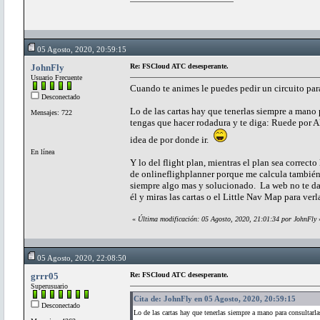
05 Agosto, 2020, 20:59:15
JohnFly
Re: FSCloud ATC desesperante.
Usuario Frecuente
Cuando te animes le puedes pedir un circuito para 
Desconectado
Lo de las cartas hay que tenerlas siempre a mano
Mensajes: 722
tengas que hacer rodadura y te diga: Ruede por Al
idea de por donde ir.
En línea
Y lo del flight plan, mientras el plan sea correct
de onlineflighplanner porque me calcula también 
siempre algo mas y solucionado. La web no te da la
él y miras las cartas o el Little Nav Map para verl
«
Última modificación: 05 Agosto, 2020, 21:01:34 por JohnFly
05 Agosto, 2020, 22:08:50
grrr05
Re: FSCloud ATC desesperante.
Superusuario
Cita de: JohnFly en 05 Agosto, 2020, 20:59:15
Desconectado
Lo de las cartas hay que tenerlas siempre a mano para consultarl