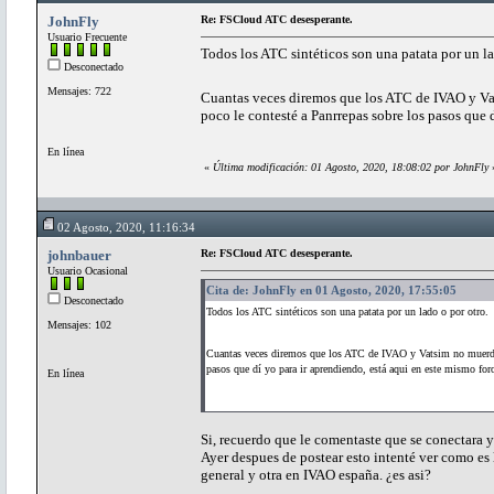
JohnFly
Re: FSCloud ATC desesperante.
Usuario Frecuente
Todos los ATC sintéticos son una patata por un la
Desconectado
Mensajes: 722
Cuantas veces diremos que los ATC de IVAO y V
poco le contesté a Panrrepas sobre los pasos que 
En línea
«
Última modificación: 01 Agosto, 2020, 18:08:02 por JohnFly
02 Agosto, 2020, 11:16:34
johnbauer
Re: FSCloud ATC desesperante.
Usuario Ocasional
Cita de: JohnFly en 01 Agosto, 2020, 17:55:05
Desconectado
Todos los ATC sintéticos son una patata por un lado o por otro.
Mensajes: 102
Cuantas veces diremos que los ATC de IVAO y Vatsim no muer
pasos que dí yo para ir aprendiendo, está aqui en este mismo for
En línea
Si, recuerdo que le comentaste que se conectara y 
Ayer despues de postear esto intenté ver como es
general y otra en IVAO españa. ¿es asi?