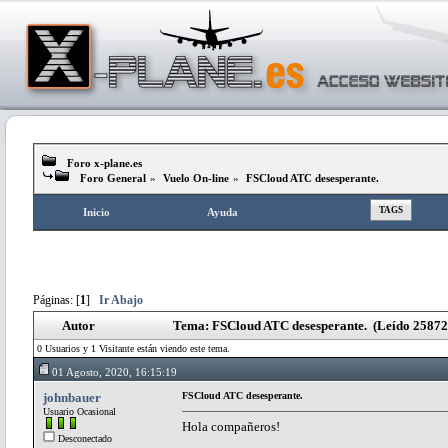
Foro x-plane.es
Foro General
»
Vuelo On-line
»
FSCloud ATC desesperante.
TAGS
Inicio
Ayuda
Páginas: [
1
]
Ir Abajo
Autor
Tema: FSCloud ATC desesperante. (Leído 25872
0 Usuarios y 1 Visitante están viendo este tema.
01 Agosto, 2020, 16:15:19
johnbauer
FSCloud ATC desesperante.
Usuario Ocasional
Hola compañeros!
Desconectado