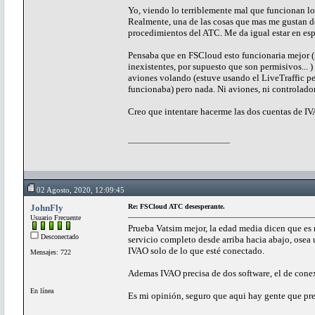
Yo, viendo lo terriblemente mal que funcionan los
Realmente, una de las cosas que mas me gustan de 
procedimientos del ATC. Me da igual estar en espe
Pensaba que en FSCloud esto funcionaria mejor (no
inexistentes, por supuesto que son permisivos...
aviones volando (estuve usando el LiveTraffic p
funcionaba) pero nada. Ni aviones, ni controlador
Creo que intentare hacerme las dos cuentas de IVAO
02 Agosto, 2020, 12:09:45
JohnFly
Re: FSCloud ATC desesperante.
Usuario Frecuente
Prueba Vatsim mejor, la edad media dicen que e
Desconectado
servicio completo desde arriba hacia abajo, osea
IVAO solo de lo que esté conectado.
Mensajes: 722
Ademas IVAO precisa de dos software, el de conex
En línea
Es mi opinión, seguro que aqui hay gente que pre