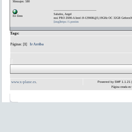
Mensajes: 580
Saludos, Angel
En línea
msi PRO Z690-A Intel i9-12900K@3,19GHz OC 32GB Geforce
[img]https://i.postim
Tags:
Páginas: [
1
]
Ir Arriba
www.x-plane.es
.
Powered by SMF 1.1.21
Página creada en