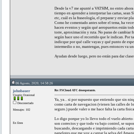
Desde la v7 me apunté a VATSIM, no entro ahora a
tiempo en aprender a interpretar las cartas, sean 
etc, cuál es la fraseología, el preparar y enviar p
Como he comentado antes sobre el tema, ha vece
hacen eventos y según qué aeropuertos están todo
torre, aproximación y ruta. No paras de cambiar f
según hace uno el recorrido que le indican. Por ta
indicque por qué calle vayas y qué punto de espe
intermedio o no, mantengas, pues entonces va un
Ayudan desde luego, pero no están para dar clases
06 Agosto, 2020, 14:58:26
johnbauer
Re: FSCloud ATC desesperante.
Usuario Ocasional
Ya, ya... si por supuesto que entiendo que sin ni
Desconectado
como carta de navegacion (vienen las calles de l
seguro.) puede valer o me hace falta la carta fisi
Mensajes: 102
Lo digo porque yo lo llevo todo el vuelo abierto 
En línea
son correctos y que todo va bajo control, se supo
buscando, descargando e imprimiendo cada carta 
papelotes que me voy a cargar la selva del Amazo