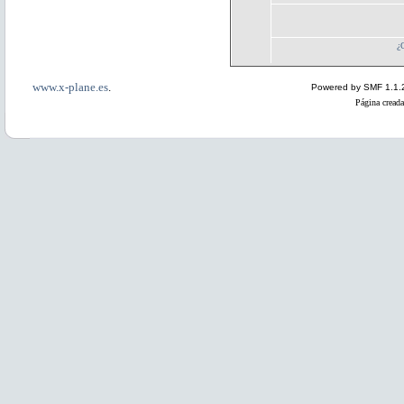
¿
www.x-plane.es
.
Powered by SMF 1.1.
Página creada