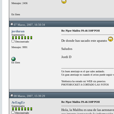
Mensajes: 2436
En línea
07 Marzo, 2007, 16:50:34
jorduran
Re: Piper Malibu PA-46-310P POH
Superusuario
De donde has sacado este aparato
Desconectado
Mensajes: 9991
Saludos
Jordi D
En línea
Un buen aterrizaje es el que sales andando.
Un gran aterrizaje es cuando el avion puede seguir 
Telefonica ha cerrado mi WEB sin preaviso.
PHOTOBUCKET A CORTADO LAS FOTOS
08 Marzo, 2007, 15:39:29
AvEngEr
Re: Piper Malibu PA-46-310P POH
Superusuario
Hola, la Malibu es una de las aeronave
Desconectado
eso intento juntar toda la información 