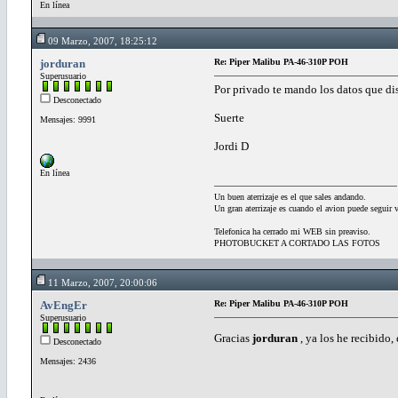
En línea
09 Marzo, 2007, 18:25:12
jorduran
Re: Piper Malibu PA-46-310P POH
Superusuario
Por privado te mando los datos que d
Desconectado
Suerte
Mensajes: 9991
Jordi D
En línea
Un buen aterrizaje es el que sales andando.
Un gran aterrizaje es cuando el avion puede seguir 
Telefonica ha cerrado mi WEB sin preaviso.
PHOTOBUCKET A CORTADO LAS FOTOS
11 Marzo, 2007, 20:00:06
AvEngEr
Re: Piper Malibu PA-46-310P POH
Superusuario
Gracias
jorduran
, ya los he recibido
Desconectado
Mensajes: 2436