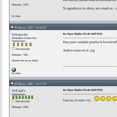
Mensajes: 2436
Te agradezco tu oferta, mi e-mail es:
v
En línea
08 Marzo, 2007, 16:29:09
bokepacha
Re: Piper Malibu PA-46-310P POH
Moderador Global Foro
Superusuario
Para paso variable prueba la beechcra
Desconectado
Ambos estan en el .org
Mensajes: 7601
liberate tute me ex inferis
En línea
09 Marzo, 2007, 14:57:42
AvEngEr
Re: Piper Malibu PA-46-310P POH
Superusuario
Gracias, lo miro ver...
Desconectado
Mensajes: 2436