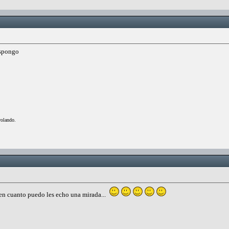
ispongo
volando.
, en cuanto puedo les echo una mirada...