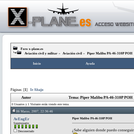
Foro x-plane.es
Aviación civil y militar
»
Aviación civil
»
Piper Malibu PA-46-310P POH
Inicio
Ayuda
Páginas: [
1
]
Ir Abajo
Autor
Tema: Piper Malibu PA-46-310P POH (
0 Usuarios y 1 Visitante están viendo este tema.
06 Marzo, 2007, 22:36:46
AvEngEr
Piper Malibu PA-46-310P POH
Superusuario
¿Sabe alguien donde puedo conseguir e
Desconectado