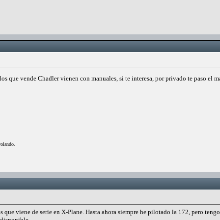
los que vende Chadler vienen con manuales, si te interesa, por privado te paso el ma
volando.
s que viene de serie en X-Plane. Hasta ahora siempre he pilotado la 172, pero teng
disponible...