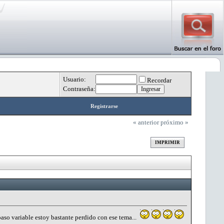
Usuario:
Recordar
Contraseña:
Registrarse
« anterior
próximo »
IMPRIMIR
aso variable estoy bastante perdido con ese tema...