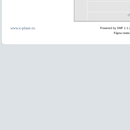
¿
www.x-plane.es
.
Powered by SMF 1.1.
Página creada