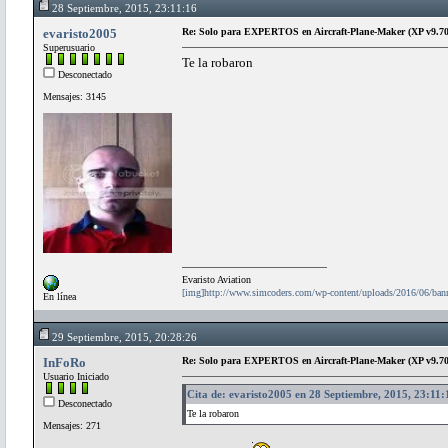
28 Septiembre, 2015, 23:11:16
evaristo2005
Re: Solo para EXPERTOS en Aircraft-Plane-Maker (XP v9.70
Superusuario
Te la robaron
Desconectado
Mensajes: 3145
Evaristo Aviation
[img]http://www.simcoders.com/wp-content/uploads/2016/06/ba
En línea
29 Septiembre, 2015, 20:28:26
InFoRo
Re: Solo para EXPERTOS en Aircraft-Plane-Maker (XP v9.70
Usuario Iniciado
Cita de: evaristo2005 en 28 Septiembre, 2015, 23:11:
Desconectado
Te la robaron
Mensajes: 271