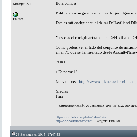
Hola compis
Mensajes: 271
Publico esta pregunta con el fin de que alguien 
En línea
Este es mii cockpit actual de mi DeHavilland D
Y este es el cockpit actual de mi DeHavilland 
Como podéis ver al lado del conjunto de instrume
en el PC que se ha insertado desde Aircraft-Pla
[/URL]
¿ Es normal ?
Nueva librea:
http://www.x-plane.es/foro/index
Gracias
Fran
«
Última modificación: 28 Septiembre, 2015, 15:43:22 por InF
http://www.flickr.com/photos/inforo/sets
http://www.aviationcorner.net/
- Fotógrafo: Fran Pou
28 Septiembre, 2015, 17:47:53