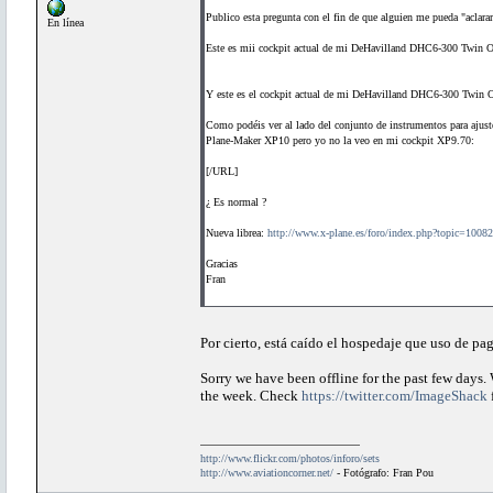
Publico esta pregunta con el fin de que alguien me pueda "aclara
En línea
Este es mii cockpit actual de mi DeHavilland DHC6-300 Twin O
Y este es el cockpit actual de mi DeHavilland DHC6-300 Twin 
Como podéis ver al lado del conjunto de instrumentos para ajust
Plane-Maker XP10 pero yo no la veo en mi cockpit XP9.70:
[/URL]
¿ Es normal ?
Nueva librea:
http://www.x-plane.es/foro/index.php?topic=10082
Gracias
Fran
Por cierto, está caído el hospedaje que uso de pag
Sorry we have been offline for the past few days.
the week. Check
https://twitter.com/ImageShack
http://www.flickr.com/photos/inforo/sets
http://www.aviationcorner.net/
- Fotógrafo: Fran Pou