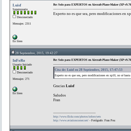
Luisf
Re: Solo para EXPERTOS en Aircraft-Plane-Maker (XP v9.70
Superusuario
Experto no es que sea, pero modificaciones en xp
Desconectado
Mensajes: 2311
En línea
28 Septiembre, 2015, 19:42:27
InFoRo
Re: Solo para EXPERTOS en Aircraft-Plane-Maker (XP v9.70
Usuario Iniciado
Cita de: Luisf en 28 Septiembre, 2015, 17:47:53
Desconectado
Experto no es que sea, pero modificaciones en xp10, no sé hasta
Mensajes: 271
Gracias
Luisf
En línea
Saludos
Fran
http://www.flickr.com/photos/inforo/sets
http://www.aviationcorner.net/
- Fotógrafo: Fran Pou