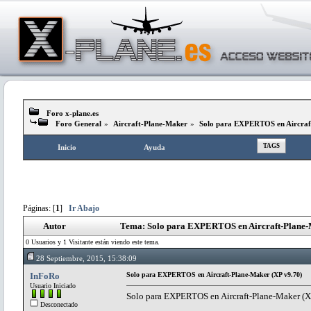
Foro x-plane.es
Foro General
»
Aircraft-Plane-Maker
»
Solo para EXPERTOS en Aircraf
TAGS
Inicio
Ayuda
Páginas: [
1
]
Ir Abajo
Autor
Tema: Solo para EXPERTOS en Aircraft-Plane-M
0 Usuarios y 1 Visitante están viendo este tema.
28 Septiembre, 2015, 15:38:09
InFoRo
Solo para EXPERTOS en Aircraft-Plane-Maker (XP v9.70)
Usuario Iniciado
Solo para EXPERTOS en Aircraft-Plane-Maker (X
Desconectado