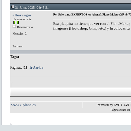
31 Julio, 2025, 04:45:51
albarangui
Re: Solo para EXPERTOS en Aircraft-Plane-Maker (XP v9.70
Usuario reciente
Esa plaquita no tiene que ver con el PlaneMaker, 
Desconectado
imágenes (Photoshop, Gimp, etc.) y la colocas tu 
Mensajes: 2
En línea
Tags:
Páginas: [
1
]
Ir Arriba
www.x-plane.es
.
Powered by SMF 1.1.21
Página creada en