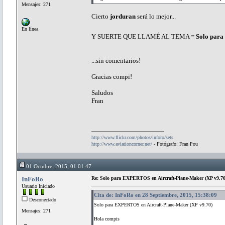
Mensajes: 271
Cierto
jorduran
será lo mejor...
En línea
Y SUERTE QUE LLAMÉ AL TEMA =
Solo pa
...sin comentarios!
Gracias compi!
Saludos
Fran
http://www.flickr.com/photos/inforo/sets
http://www.aviationcorner.net/
- Fotógrafo: Fran Pou
01 Octubre, 2015, 01:01:47
InFoRo
Re: Solo para EXPERTOS en Aircraft-Plane-Maker (XP v9.70
Usuario Iniciado
Cita de: InFoRo en 28 Septiembre, 2015, 15:38:09
Desconectado
Solo para EXPERTOS en Aircraft-Plane-Maker (XP v9.70)
Mensajes: 271
Hola compis