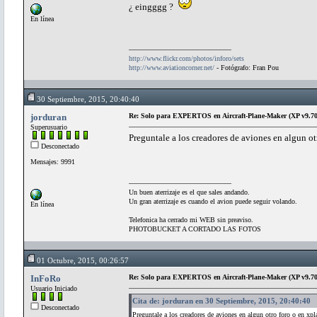
¿ eingggg ?
En línea
http://www.flickr.com/photos/inforo/sets
http://www.aviationcorner.net/
- Fotógrafo: Fran Pou
30 Septiembre, 2015, 20:40:40
jorduran
Re: Solo para EXPERTOS en Aircraft-Plane-Maker (XP v9.70
Superusuario
Preguntale a los creadores de aviones en algun ot
Desconectado
Mensajes: 9991
Un buen aterrizaje es el que sales andando.
Un gran aterrizaje es cuando el avion puede seguir volando.
En línea
Telefonica ha cerrado mi WEB sin preaviso.
PHOTOBUCKET A CORTADO LAS FOTOS
01 Octubre, 2015, 00:26:57
InFoRo
Re: Solo para EXPERTOS en Aircraft-Plane-Maker (XP v9.70
Usuario Iniciado
Cita de: jorduran en 30 Septiembre, 2015, 20:40:40
Desconectado
Preguntale a los creadores de aviones en algun otro foro o en xp