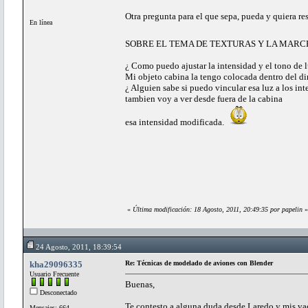
Otra pregunta para el que sepa, pueda y quiera res
En línea
SOBRE EL TEMA DE TEXTURAS Y LA MARCH
¿ Como puedo ajustar la intensidad y el tono de
Mi objeto cabina la tengo colocada dentro del d
¿ Alguien sabe si puedo vincular esa luz a los int
tambien voy a ver desde fuera de la cabina
esa intensidad modificada.
«
Última modificación: 18 Agosto, 2011, 20:49:35 por papelin
»
24 Agosto, 2011, 18:39:54
kha29096335
Re: Técnicas de modelado de aviones con Blender
Usuario Frecuente
Buenas,
Desconectado
Te contesto a alguna duda desde Laredo y mis va
Mensajes: 664