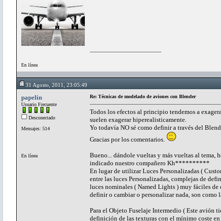
En línea
31 Agosto, 2011, 23:05:49
papelin
Re: Técnicas de modelado de aviones con Blender
Usuario Frecuente
Todos los efectos al principio tendemos a exagerar
Desconectado
suelen exagerar hiperealisticamente.
Yo todavía NO sé como definir a través del Blend
Mensajes: 514
Gracias por los comentarios.
Bueno... dándole vueltas y más vueltas al tema, h
En línea
indicado nuestro compañero Kh**********
En lugar de utilizar Luces Personalizadas ( Custo
entre las luces Personalizadas, complejas de defini
luces nominales ( Named Lights ) muy fáciles de d
definir o cambiar o personalizar nada, son como l
Para el Objeto Fuselaje Intermedio ( Este avión t
definición de las texturas con el mínimo coste en