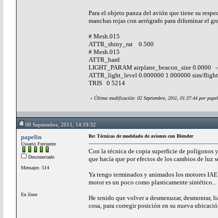
Para el objeto panza del avión que tiene su respec
manchas rojas con aerógrafo para difuminar el gra
# Mesh.015
ATTR_shiny_rat 0.500
# Mesh.015
ATTR_hard
LIGHT_PARAM airplane_beacon_size 0.0000 -
ATTR_light_level 0.000000 1.000000 sim/flight
TRIS 0 5214
«
Última modificación: 02 Septiembre, 2011, 01:37:44 por papel
08 Septiembre, 2011, 14:19:32
papelin
Re: Técnicas de modelado de aviones con Blender
Usuario Frecuente
Con la técnica de copia superficie de polígonos y
Desconectado
que hacía que por efectos de los cambios de luz 
Mensajes: 514
Ya tengo terminados y animados los motores IAE. 
motor es un poco como plasticamente sintético...
En línea
He tenido que volver a desmenuzar, desmontar, li
cosa, para corregir posición en su nueva ubicació