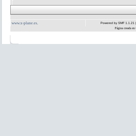
www.x-plane.es
.
Powered by SMF 1.1.21
Página creada en