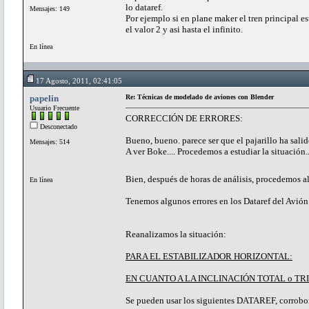
lo dataref.
Mensajes: 149
Por ejemplo si en plane maker el tren principal es
el valor 2 y asi hasta el infinito.
En línea
17 Agosto, 2011, 02:41:05
papelin
Re: Técnicas de modelado de aviones con Blender
Usuario Frecuente
CORRECCIÓN DE ERRORES:
Desconectado
Bueno, bueno. parece ser que el pajarillo ha salid
Mensajes: 514
A ver Boke.... Procedemos a estudiar la situación..
Bien, después de horas de análisis, procedemos al 
En línea
Tenemos algunos errores en los Dataref del Avión
Reanalizamos la situación:
PARA EL ESTABILIZADOR HORIZONTAL:
EN CUANTO A LA INCLINACIÓN TOTAL o T
Se pueden usar los siguientes DATAREF, corrobor