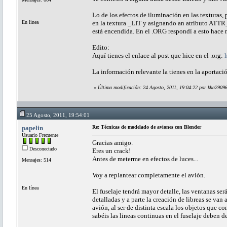
Lo de los efectos de iluminación en las texturas,
En línea
en la textura _LIT y asignando an atributo ATTR
está encendida. En el .ORG respondí a esto hace m
Edito:
Aquí tienes el enlace al post que hice en el .org:
La información relevante la tienes en la aportaci
«
Última modificación: 24 Agosto, 2011, 19:04:22 por kha2909
25 Agosto, 2011, 19:54:01
papelin
Re: Técnicas de modelado de aviones con Blender
Usuario Frecuente
Gracias amigo.
Desconectado
Eres un crack!
Antes de meterme en efectos de luces...
Mensajes: 514
Voy a replantear completamente el avión.
En línea
El fuselaje tendrá mayor detalle, las ventanas ser
detalladas y a parte la creación de libreas se van
avión, al ser de distinta escala los objetos que c
sabéis las lineas continuas en el fuselaje deben de