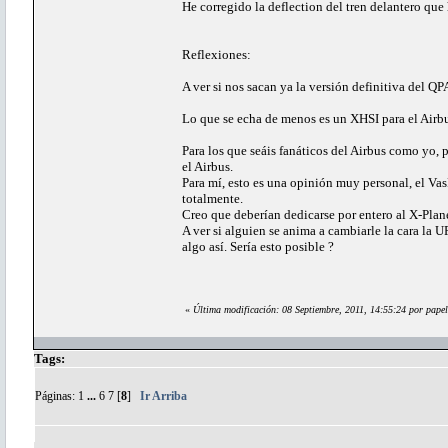
He corregido la deflection del tren delantero qu
Reflexiones:
A ver si nos sacan ya la versión definitiva del Q
Lo que se echa de menos es un XHSI para el Airbus
Para los que seáis fanáticos del Airbus como yo,
el Airbus.
Para mí, esto es una opinión muy personal, el Va
totalmente.
Creo que deberían dedicarse por entero al X-Pla
A ver si alguien se anima a cambiarle la cara la
algo así. Sería esto posible ?
«
Última modificación: 08 Septiembre, 2011, 14:55:24 por papel
Tags:
Páginas:
1
...
6
7
[
8
]
Ir Arriba