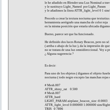
le he añadido en Blender una Luz Nominal a travé
y le sustituyo Light_Named por Light_Param
y le añadimos la línea ATTR_light_level 0 1 sim
Procedo a crear la textura nocturna que texturiza
herramienta aerógrafo una mancha de color roja
en la misma posición que estaría ubicada digamos
Bueno, parece ser que ha funcionado.
He definido dos luces Rotary Beacon, pero no sé 
( arriba o abajo de la luz ), da la impresión de que
no se tratara de una luz omnidireccional. Voy a p
¿ Alguna sugerencia ?
Es decir:
Para uno de los objetos ( digamos el objeto fusele
nocturna ( todo negro excepto las manchas rojas c
# Mesh.007
ATTR_shiny_rat 0.500
# Mesh.007
ATTR_hard
LIGHT_PARAM airplane_beacon_size -0.0003 
ATTR_light_level 0.000000 1.000000 sim/flight
TRIS 0 7896