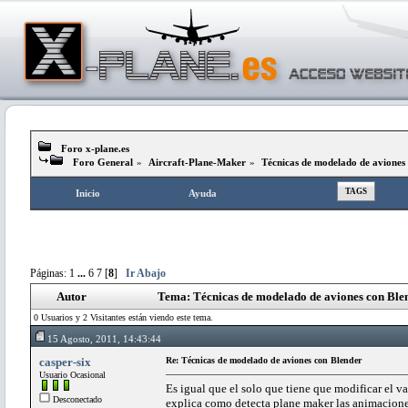
Foro x-plane.es
Foro General
»
Aircraft-Plane-Maker
»
Técnicas de modelado de aviones
TAGS
Inicio
Ayuda
Páginas:
1
...
6
7
[
8
]
Ir Abajo
Autor
Tema: Técnicas de modelado de aviones con Ble
0 Usuarios y 2 Visitantes están viendo este tema.
15 Agosto, 2011, 14:43:44
casper-six
Re: Técnicas de modelado de aviones con Blender
Usuario Ocasional
Es igual que el solo que tiene que modificar el va
Desconectado
explica como detecta plane maker las animacione