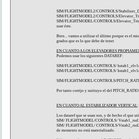
SIM/FLIGHTMODEL2/CONTROLS/Stabilizer_Deflect
SIM/FLIGHTMODEL2/CONTROLS/Elevator_Trim ( 
SIM/FLIGHTMODEL/CONTROLS/Elevator_Trim ( Valo
usar éste.
Bien... vamos a utilizar el último porque es el 
grados que es lo que debe de tener.
EN CUANTO A LOS ELEVADORES PROPIAME
Podemos usar los siguientes DATAREF:
SIM/FLIGHTMODEL/CONTROLS/ hstab1_elv1def ( Va
SIM/FLIGHTMODEL/CONTROLS/ hstab1_elv1def ( V
SIM/FLIGHTMODEL/CONTROLS/PITCH_RATIO ( 
Por tanto corrijo y sutituyo el del PITCH_RATIO 
EN CUANTO AL ESTABILIZADOR VERTICAL
Los dataref que se usan son, y de hecho el que ut
SIM/ FLIGHTMODEL/CONTROLS/ Vstab1_rud1def 
SIM/ FLIGHTMODEL/ CONTROLS/Vstab2_rud2def ( 
de momento no está materializado.