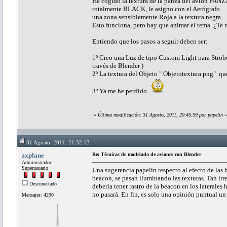
He cogido la textura de la panza del avión PAN
totalmente BLACK, le asigno con el Aerógrafo
una zona sensiblemente Roja a la textura negra.
Esto funciona, pero hay que animar el tema. ¿Te r
Entiendo que los pasos a seguir deben ser:
1º Creo una Luz de tipo Custom Light para Strobo
través de Blender )
2º La textura del Objeto " Objetotextura.png" que
3º Ya me he perdido
«
Última modificación: 31 Agosto, 2011, 20:46:59 por papelin
»
31 Agosto, 2011, 21:32:13
zxplane
Re: Técnicas de modelado de aviones con Blender
Administrador
Superusuario
Una sugerencia papelin respecto al efecto de las 
beacon, se pasan iluminando las texturas. Tan irr
Desconectado
debería tener rastro de la beacon en los laterales
no pasará. En fin, es solo una opinión puntual un
Mensajes: 4290