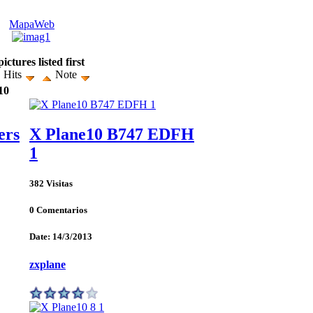
MapaWeb
ctures listed first
Hits
Note
10
ers
X Plane10 B747 EDFH
1
382 Visitas
0 Comentarios
Date: 14/3/2013
zxplane