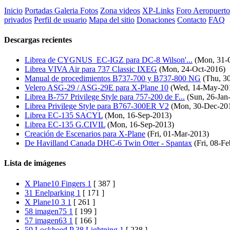
Inicio
Portadas
Galeria Fotos
Zona videos
XP-Links
Foro
Aeropuerto
privados
Perfil de usuario
Mapa del sitio
Donaciones
Contacto
FAQ
Descargas recientes
Librea de CYGNUS_EC-IGZ para DC-8 Wilson'...
(Mon, 31-
Librea VIVA Air para 737 Classic IXEG
(Mon, 24-Oct-2016)
Manual de procedimientos B737-700 y B737-800 NG
(Thu, 30
Velero ASG-29 / ASG-29E para X-Plane 10
(Wed, 14-May-20
Librea B-757 Privilege Style para 757-200 de F...
(Sun, 26-Jan
Librea Privilege Style para B767-300ER V2
(Mon, 30-Dec-20
Librea EC-135 SACYL
(Mon, 16-Sep-2013)
Librea EC-135 G.CIVIL
(Mon, 16-Sep-2013)
Creación de Escenarios para X-Plane
(Fri, 01-Mar-2013)
De Havilland Canada DHC-6 Twin Otter - Spantax
(Fri, 08-F
Lista de imágenes
X Plane10 Fingers 1
[ 387 ]
31 Enelparking 1
[ 171 ]
X Plane10 3 1
[ 261 ]
58 imagen75 1
[ 199 ]
57 imagen63 1
[ 166 ]
59 Lockheed P 38 Lightning 1
[ 238 ]