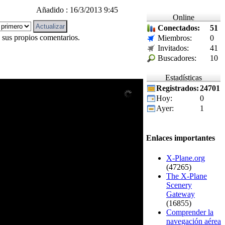
Añadido : 16/3/2013 9:45
Online
Conectados:
51
 sus propios comentarios.
Miembros:
0
Invitados:
41
Buscadores:
10
Estadísticas
Registrados:
24701
Hoy:
0
Ayer:
1
Enlaces importantes
X-Plane.org
(47265)
The X-Plane
Scenery
Gateway
(16855)
Comprender la
navegación aérea