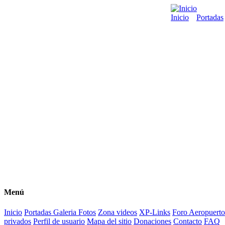
Inicio
Portadas
Menú
Inicio
Portadas
Galeria Fotos
Zona videos
XP-Links
Foro
Aeropuerto
privados
Perfil de usuario
Mapa del sitio
Donaciones
Contacto
FAQ