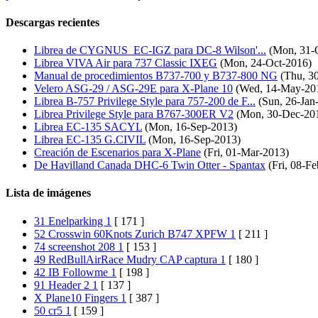
Descargas recientes
Librea de CYGNUS_EC-IGZ para DC-8 Wilson'...
(Mon, 31-
Librea VIVA Air para 737 Classic IXEG
(Mon, 24-Oct-2016)
Manual de procedimientos B737-700 y B737-800 NG
(Thu, 30
Velero ASG-29 / ASG-29E para X-Plane 10
(Wed, 14-May-20
Librea B-757 Privilege Style para 757-200 de F...
(Sun, 26-Jan
Librea Privilege Style para B767-300ER V2
(Mon, 30-Dec-20
Librea EC-135 SACYL
(Mon, 16-Sep-2013)
Librea EC-135 G.CIVIL
(Mon, 16-Sep-2013)
Creación de Escenarios para X-Plane
(Fri, 01-Mar-2013)
De Havilland Canada DHC-6 Twin Otter - Spantax
(Fri, 08-F
Lista de imágenes
31 Enelparking 1
[ 171 ]
52 Crosswin 60Knots Zurich B747 XPFW 1
[ 211 ]
74 screenshot 208 1
[ 153 ]
49 RedBullAirRace Mudry CAP captura 1
[ 180 ]
42 IB Followme 1
[ 198 ]
91 Header 2 1
[ 137 ]
X Plane10 Fingers 1
[ 387 ]
50 cr5 1
[ 159 ]