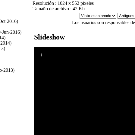
Resolución : 1024 x 552 pixeles
Tamaño de archivo : 42 Kb
Oct-2016)
Los usuarios son responsables de
-Jun-2016)
Slideshow
14)
-2014)
13)
eb-2013)