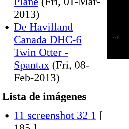
Plane
(Fri, 01-Mar-
2013)
De Havilland
Canada DHC-6
–
/
8
Twin Otter -
Spantax
(Fri, 08-
Feb-2013)
Lista de imágenes
11 screenshot 32 1
[
185 ]