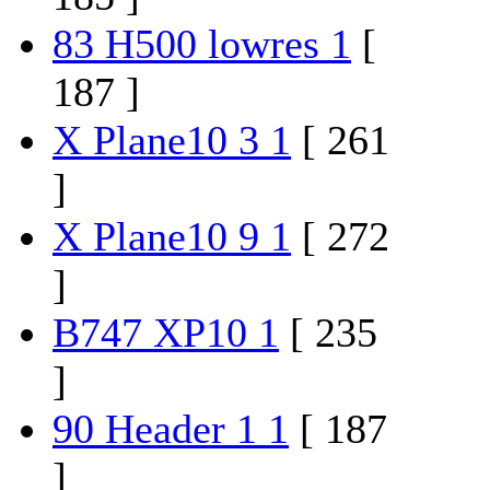
83 H500 lowres 1
[
187 ]
X Plane10 3 1
[ 261
]
X Plane10 9 1
[ 272
]
B747 XP10 1
[ 235
]
90 Header 1 1
[ 187
]