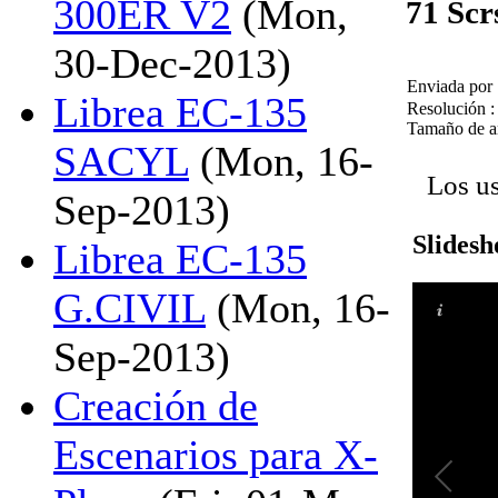
300ER V2
(Mon,
71 Scr
30-Dec-2013)
Enviada por
Librea EC-135
Resolución :
Tamaño de a
SACYL
(Mon, 16-
Los us
Sep-2013)
Slides
Librea EC-135
G.CIVIL
(Mon, 16-
Sep-2013)
Creación de
Escenarios para X-