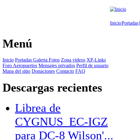
Inicio
Portadas
Menú
Inicio
Portadas
Galeria Fotos
Zona videos
XP-Links
Foro
Aeropuertos
Mensajes privados
Perfil de usuario
Mapa del sitio
Donaciones
Contacto
FAQ
Descargas recientes
Librea de
CYGNUS_EC-IGZ
para DC-8 Wilson'...