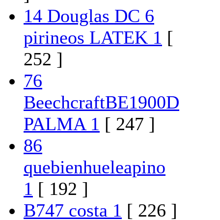
14 Douglas DC 6
pirineos LATEK 1
[
252 ]
76
BeechcraftBE1900D
PALMA 1
[ 247 ]
86
quebienhueleapino
1
[ 192 ]
B747 costa 1
[ 226 ]