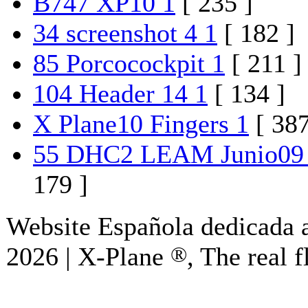
B747 XP10 1
[ 235 ]
34 screenshot 4 1
[ 182 ]
85 Porcocockpit 1
[ 211 ]
104 Header 14 1
[ 134 ]
X Plane10 Fingers 1
[ 387
55 DHC2 LEAM Junio09
179 ]
Website Española dedicada a
2026 | X-Plane
®
, The real f