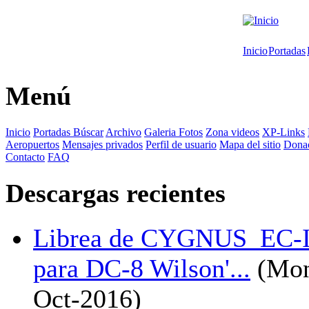
Inicio
Portadas
Menú
Inicio
Portadas
Búscar
Archivo
Galeria Fotos
Zona videos
XP-Links
Aeropuertos
Mensajes privados
Perfil de usuario
Mapa del sitio
Dona
Contacto
FAQ
Descargas recientes
Librea de CYGNUS_EC-
para DC-8 Wilson'...
(Mon
Oct-2016)