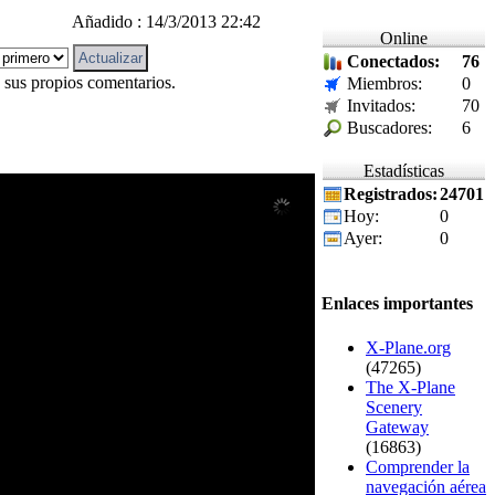
Añadido : 14/3/2013 22:42
Online
Conectados:
76
 sus propios comentarios.
Miembros:
0
Invitados:
70
Buscadores:
6
Estadísticas
Registrados:
24701
Hoy:
0
Ayer:
0
Enlaces importantes
X-Plane.org
(47265)
The X-Plane
Scenery
Gateway
(16863)
Comprender la
navegación aérea