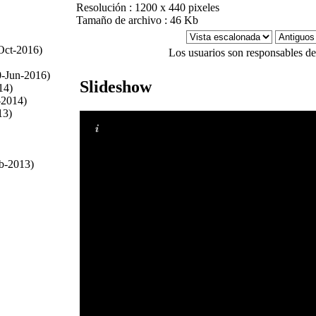
Resolución : 1200 x 440 pixeles
Tamaño de archivo : 46 Kb
Oct-2016)
Los usuarios son responsables de
-Jun-2016)
Slideshow
14)
-2014)
13)
eb-2013)