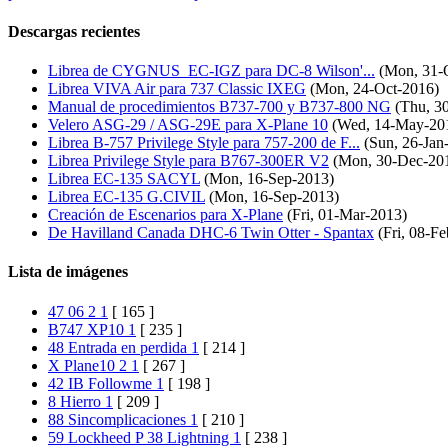
Descargas recientes
Librea de CYGNUS_EC-IGZ para DC-8 Wilson'...
(Mon, 31-
Librea VIVA Air para 737 Classic IXEG
(Mon, 24-Oct-2016)
Manual de procedimientos B737-700 y B737-800 NG
(Thu, 30
Velero ASG-29 / ASG-29E para X-Plane 10
(Wed, 14-May-20
Librea B-757 Privilege Style para 757-200 de F...
(Sun, 26-Jan
Librea Privilege Style para B767-300ER V2
(Mon, 30-Dec-20
Librea EC-135 SACYL
(Mon, 16-Sep-2013)
Librea EC-135 G.CIVIL
(Mon, 16-Sep-2013)
Creación de Escenarios para X-Plane
(Fri, 01-Mar-2013)
De Havilland Canada DHC-6 Twin Otter - Spantax
(Fri, 08-F
Lista de imágenes
47 06 2 1
[ 165 ]
B747 XP10 1
[ 235 ]
48 Entrada en perdida 1
[ 214 ]
X Plane10 2 1
[ 267 ]
42 IB Followme 1
[ 198 ]
8 Hierro 1
[ 209 ]
88 Sincomplicaciones 1
[ 210 ]
59 Lockheed P 38 Lightning 1
[ 238 ]