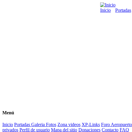
Inicio
Portadas
Menú
Inicio
Portadas
Galeria Fotos
Zona videos
XP-Links
Foro
Aeropuerto
privados
Perfil de usuario
Mapa del sitio
Donaciones
Contacto
FAQ