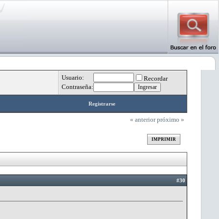
Usuario:
Recordar
Contraseña:
Registrarse
« anterior
próximo »
IMPRIMIR
#30