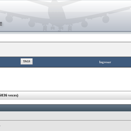
TAGS
Ingresar
5036 veces)
.