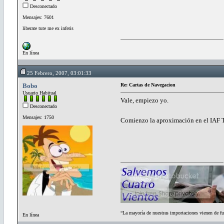
Desconectado
Mensajes: 7601
liberate tute me ex inferis
En línea
25 Febrero, 2007, 03:01:33
Bobo
Re: Cartas de Navegacion
Usuario Habitual
Vale, empiezo yo.
Desconectado
Mensajes: 1750
Comienzo la aproximación en el IAF TOB
“La mayoría de nuestras importaciones vienen de fu
En línea