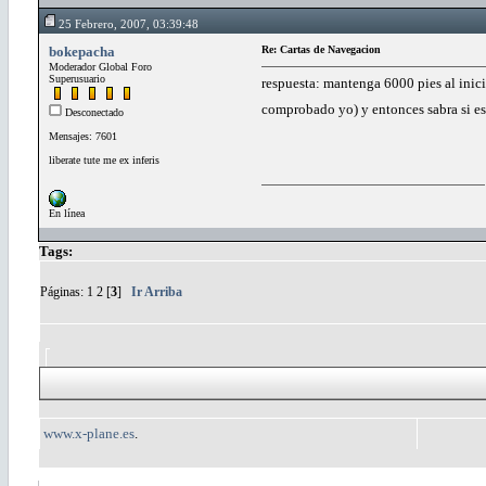
25 Febrero, 2007, 03:39:48
bokepacha
Re: Cartas de Navegacion
Moderador Global Foro
Superusuario
respuesta: mantenga 6000 pies al inici
comprobado yo) y entonces sabra si es
Desconectado
Mensajes: 7601
liberate tute me ex inferis
En línea
Tags:
Páginas:
1
2
[
3
]
Ir Arriba
www.x-plane.es
.