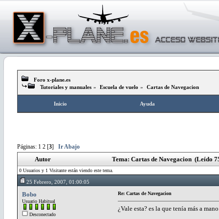
Foro x-plane.es
Tutoriales y manuales
»
Escuela de vuelo
»
Cartas de Navegacion
Inicio
Ayuda
Páginas:
1
2
[
3
]
Ir Abajo
Autor
Tema: Cartas de Navegacion (Leído 7
0 Usuarios y 1 Visitante están viendo este tema.
25 Febrero, 2007, 01:00:05
Bobo
Re: Cartas de Navegacion
Usuario Habitual
¿Vale esta? es la que tenía más a mano
Desconectado