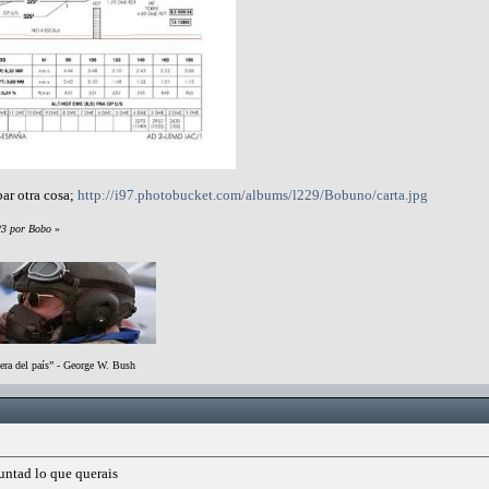
bar otra cosa;
http://i97.photobucket.com/albums/l229/Bobuno/carta.jpg
23 por Bobo
»
era del país” - George W. Bush
untad lo que querais