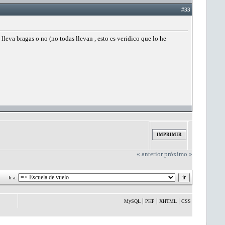
#33
lleva bragas o no (no todas llevan , esto es veridico que lo he
IMPRIMIR
« anterior
próximo »
Ir a:
|
|
|
MySQL
PHP
XHTML
CSS