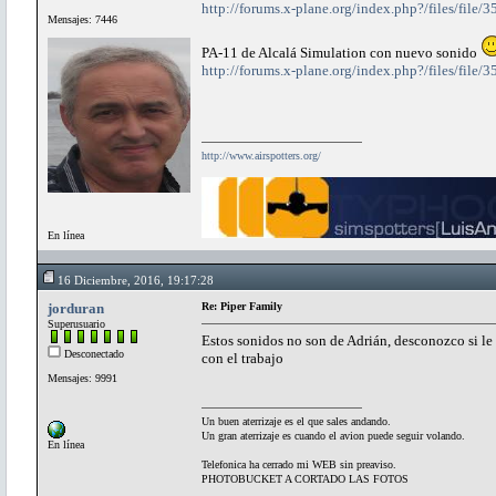
http://forums.x-plane.org/index.php?/files/fi
Mensajes: 7446
PA-11 de Alcalá Simulation con nuevo sonido
http://forums.x-plane.org/index.php?/files/fil
http://www.airspotters.org/
En línea
16 Diciembre, 2016, 19:17:28
jorduran
Re: Piper Family
Superusuario
Estos sonidos no son de Adrián, desconozco si le
Desconectado
con el trabajo
Mensajes: 9991
Un buen aterrizaje es el que sales andando.
Un gran aterrizaje es cuando el avion puede seguir volando.
En línea
Telefonica ha cerrado mi WEB sin preaviso.
PHOTOBUCKET A CORTADO LAS FOTOS