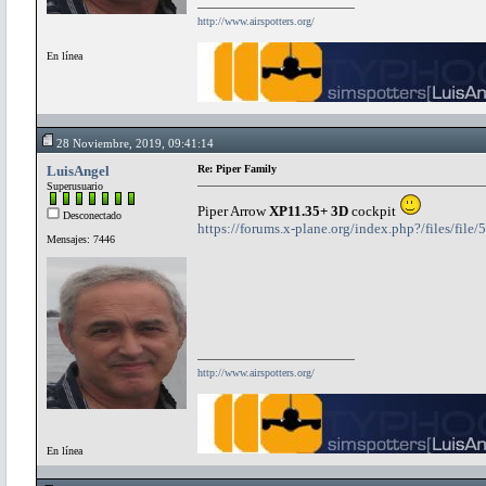
http://www.airspotters.org/
En línea
28 Noviembre, 2019, 09:41:14
LuisAngel
Re: Piper Family
Superusuario
Piper Arrow
XP11.35+ 3D
cockpit
Desconectado
https://forums.x-plane.org/index.php?/files/file
Mensajes: 7446
http://www.airspotters.org/
En línea