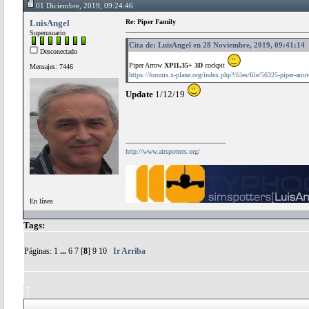
01 Diciembre, 2019, 09:24:46
LuisAngel
Re: Piper Family
Superusuario
Cita de: LuisAngel en 28 Noviembre, 2019, 09:41:14
Desconectado
Piper Arrow
XP11.35+ 3D
cockpit
Mensajes: 7446
https://forums.x-plane.org/index.php?/files/file/56325-piper-arro
Update
1/12/19
http://www.airspotters.org/
En línea
Tags:
Páginas:
1
...
6
7
[
8
]
9
10
Ir Arriba