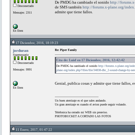
De PMDG ha cambiado el sonido
http://forums.
Desconectado
de SMS también
http://forums.x-plane.org/index
admite que tiene fallos.
Mensajes: 2311
En línea
17 Diciembre, 2016, 18:19:23
jorduran
Re: Piper Family
Superusuario
Cita de: Luisf en 17 Diciembre, 2016, 12:42:42
Desconectado
De PMDG ha cambiado el sonido
http://forums.x-plane.org/ind
Mensajes: 9991
plane.org/index.php?/files/file/34838-dhc_2-sound-change-by-ner
Genial, publica cosas y admite que tiene fallos, 
En línea
Un buen aterrizaje es el que sales andando.
Un gran aterrizaje es cuando el avion puede seguir volando.
Telefonica ha cerrado mi WEB sin preaviso.
PHOTOBUCKET A CORTADO LAS FOTOS
11 Enero, 2017, 01:47:22