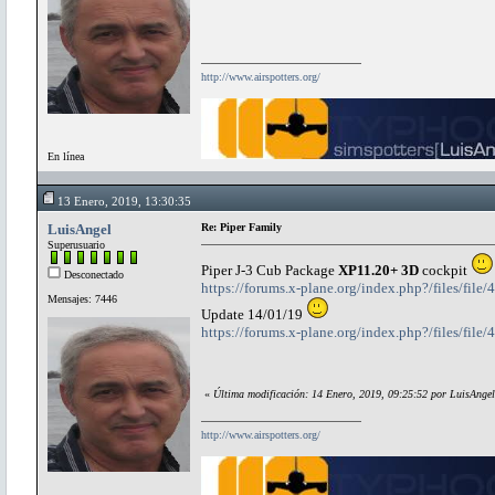
http://www.airspotters.org/
En línea
13 Enero, 2019, 13:30:35
LuisAngel
Re: Piper Family
Superusuario
Piper J-3 Cub Package
XP11.20+ 3D
cockpit
Desconectado
https://forums.x-plane.org/index.php?/files/file
Mensajes: 7446
Update 14/01/19
https://forums.x-plane.org/index.php?/files/file
«
Última modificación: 14 Enero, 2019, 09:25:52 por LuisAngel
http://www.airspotters.org/