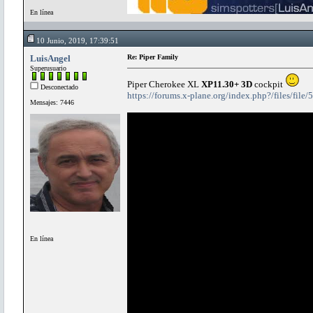
En línea
10 Junio, 2019, 17:39:51
LuisAngel
Re: Piper Family
Superusuario
Piper Cherokee XL
XP11.30+ 3D
cockpit
Desconectado
https://forums.x-plane.org/index.php?/files/file
Mensajes: 7446
En línea