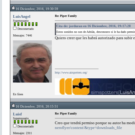
16 Diciembre, 2016, 19:30:59
LuisAngel
Re: Piper Family
Superusuario
Cita de: jorduran en 16 Diciembre, 2016, 19:17:28
Desconectado
Estos sonidos no son de Adrián, desconozco si le ha dado permis
Mensajes: 7446
Quiero creer que les habrá autorizado para subir 
http://www.airspotters.org/
En línea
16 Diciembre, 2016, 20:15:51
Luisf
Re: Piper Family
Superusuario
Creo que tendrá permiso porque su autor ha mod
Desconectado
neroflyer/content/&type=downloads_file
Mensajes: 2311