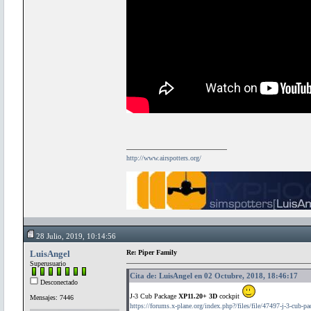
http://www.airspotters.org/
28 Julio, 2019, 10:14:56
LuisAngel
Re: Piper Family
Superusuario
Cita de: LuisAngel en 02 Octubre, 2018, 18:46:17
Desconectado
J-3 Cub Package
XP11.20+ 3D
cockpit
Mensajes: 7446
https://forums.x-plane.org/index.php?/files/file/47497-j-3-cub-pa