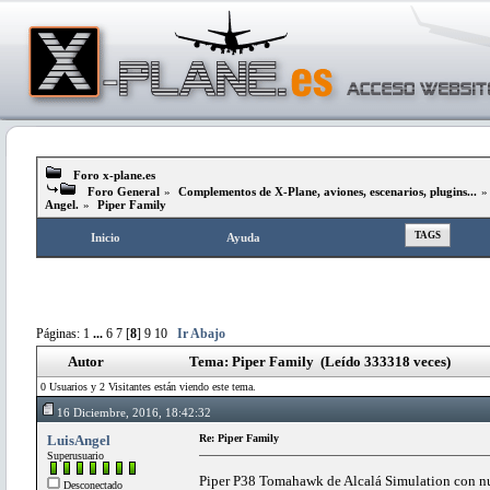
Foro x-plane.es
Foro General
»
Complementos de X-Plane, aviones, escenarios, plugins...
Angel.
»
Piper Family
TAGS
Inicio
Ayuda
Páginas:
1
...
6
7
[
8
]
9
10
Ir Abajo
Autor
Tema: Piper Family (Leído 333318 veces)
0 Usuarios y 2 Visitantes están viendo este tema.
16 Diciembre, 2016, 18:42:32
LuisAngel
Re: Piper Family
Superusuario
Piper P38 Tomahawk de Alcalá Simulation con 
Desconectado