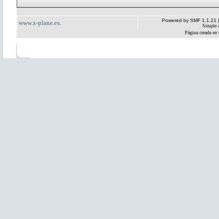
Powered by SMF 1.1.21
www.x-plane.es
.
Simple 
Página creada en