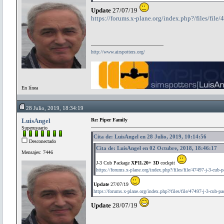
Update
27/07/19
https://forums.x-plane.org/index.php?/files/file
http://www.airspotters.org/
En línea
28 Julio, 2019, 18:34:19
LuisAngel
Re: Piper Family
Superusuario
Cita de: LuisAngel en 28 Julio, 2019, 10:14:56
Desconectado
Cita de: LuisAngel en 02 Octubre, 2018, 18:46:17
Mensajes: 7446
J-3 Cub Package
XP11.20+ 3D
cockpit
https://forums.x-plane.org/index.php?/files/file/47497-j-3-cub-
Update
27/07/19
https://forums.x-plane.org/index.php?/files/file/47497-j-3-cub-pa
Update
28/07/19