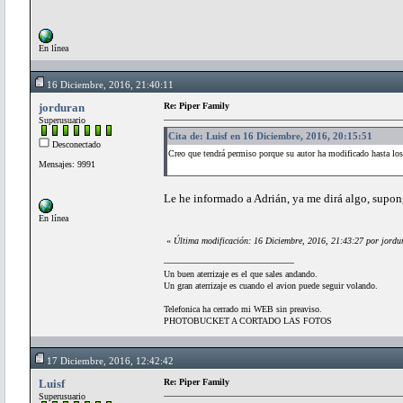
En línea
16 Diciembre, 2016, 21:40:11
jorduran
Re: Piper Family
Superusuario
Cita de: Luisf en 16 Diciembre, 2016, 20:15:51
Desconectado
Creo que tendrá permiso porque su autor ha modificado hasta 
Mensajes: 9991
Le he informado a Adrián, ya me dirá algo, supo
En línea
«
Última modificación: 16 Diciembre, 2016, 21:43:27 por jordu
Un buen aterrizaje es el que sales andando.
Un gran aterrizaje es cuando el avion puede seguir volando.
Telefonica ha cerrado mi WEB sin preaviso.
PHOTOBUCKET A CORTADO LAS FOTOS
17 Diciembre, 2016, 12:42:42
Luisf
Re: Piper Family
Superusuario