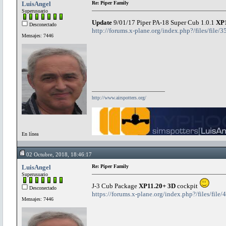
LuisAngel
Re: Piper Family
Superusuario
Update
9/01/17 Piper PA-18 Super Cub 1.0.1
XP
Desconectado
http://forums.x-plane.org/index.php?/files/file/
Mensajes: 7446
http://www.airspotters.org/
En línea
02 Octubre, 2018, 18:46:17
LuisAngel
Re: Piper Family
Superusuario
J-3 Cub Package
XP11.20+ 3D
cockpit
Desconectado
https://forums.x-plane.org/index.php?/files/file
Mensajes: 7446