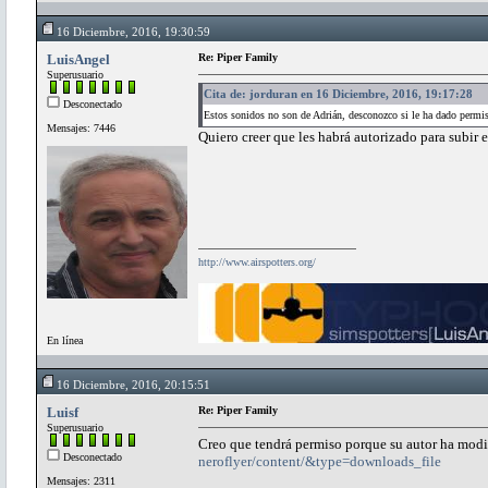
16 Diciembre, 2016, 19:30:59
LuisAngel
Re: Piper Family
Superusuario
Cita de: jorduran en 16 Diciembre, 2016, 19:17:28
Desconectado
Estos sonidos no son de Adrián, desconozco si le ha dado permis
Mensajes: 7446
Quiero creer que les habrá autorizado para subir 
http://www.airspotters.org/
En línea
16 Diciembre, 2016, 20:15:51
Luisf
Re: Piper Family
Superusuario
Creo que tendrá permiso porque su autor ha mod
Desconectado
neroflyer/content/&type=downloads_file
Mensajes: 2311