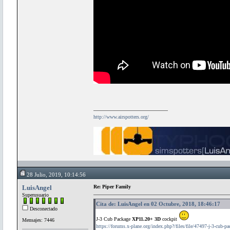
http://www.airspotters.org/
28 Julio, 2019, 10:14:56
LuisAngel
Re: Piper Family
Superusuario
Cita de: LuisAngel en 02 Octubre, 2018, 18:46:17
Desconectado
J-3 Cub Package
XP11.20+ 3D
cockpit
Mensajes: 7446
https://forums.x-plane.org/index.php?/files/file/47497-j-3-cub-pa