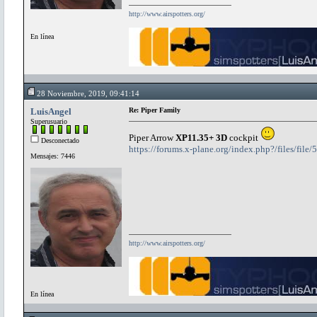
http://www.airspotters.org/
En línea
28 Noviembre, 2019, 09:41:14
LuisAngel
Re: Piper Family
Superusuario
Piper Arrow
XP11.35+ 3D
cockpit
Desconectado
https://forums.x-plane.org/index.php?/files/file
Mensajes: 7446
http://www.airspotters.org/
En línea