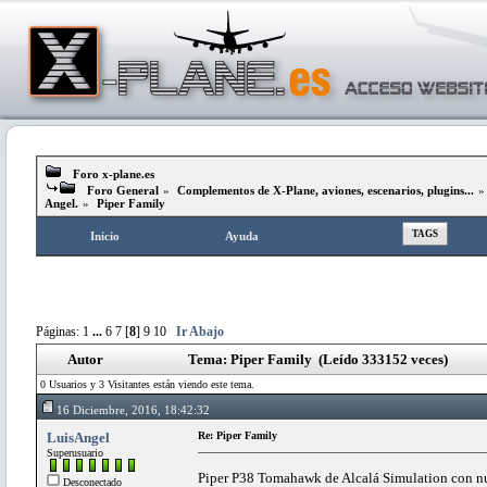
Foro x-plane.es
Foro General
»
Complementos de X-Plane, aviones, escenarios, plugins...
Angel.
»
Piper Family
TAGS
Inicio
Ayuda
Páginas:
1
...
6
7
[
8
]
9
10
Ir Abajo
Autor
Tema: Piper Family (Leído 333152 veces)
0 Usuarios y 3 Visitantes están viendo este tema.
16 Diciembre, 2016, 18:42:32
LuisAngel
Re: Piper Family
Superusuario
Piper P38 Tomahawk de Alcalá Simulation con 
Desconectado