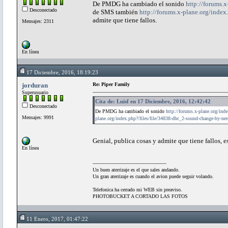
De PMDG ha cambiado el sonido
http://forums.
Desconectado
de SMS también
http://forums.x-plane.org/index
admite que tiene fallos.
Mensajes: 2311
En línea
17 Diciembre, 2016, 18:19:23
jorduran
Re: Piper Family
Superusuario
Cita de: Luisf en 17 Diciembre, 2016, 12:42:42
Desconectado
De PMDG ha cambiado el sonido
http://forums.x-plane.org/ind
Mensajes: 9991
plane.org/index.php?/files/file/34838-dhc_2-sound-change-by-ner
Genial, publica cosas y admite que tiene fallos, 
En línea
Un buen aterrizaje es el que sales andando.
Un gran aterrizaje es cuando el avion puede seguir volando.
Telefonica ha cerrado mi WEB sin preaviso.
PHOTOBUCKET A CORTADO LAS FOTOS
11 Enero, 2017, 01:47:22