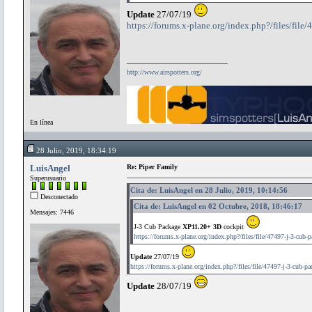
Update
27/07/19
https://forums.x-plane.org/index.php?/files/file
http://www.airspotters.org/
En línea
28 Julio, 2019, 18:34:19
LuisAngel
Re: Piper Family
Superusuario
Cita de: LuisAngel en 28 Julio, 2019, 10:14:56
Desconectado
Cita de: LuisAngel en 02 Octubre, 2018, 18:46:17
Mensajes: 7446
J-3 Cub Package
XP11.20+ 3D
cockpit
https://forums.x-plane.org/index.php?/files/file/47497-j-3-cub-
Update
27/07/19
https://forums.x-plane.org/index.php?/files/file/47497-j-3-cub-pa
Update
28/07/19