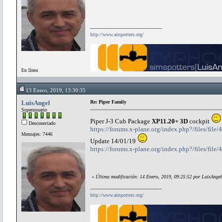
http://www.airspotters.org/
En línea
13 Enero, 2019, 13:30:35
LuisAngel
Re: Piper Family
Superusuario
Piper J-3 Cub Package
XP11.20+ 3D
cockpit
Desconectado
https://forums.x-plane.org/index.php?/files/file
Mensajes: 7446
Update 14/01/19
https://forums.x-plane.org/index.php?/files/file
«
Última modificación: 14 Enero, 2019, 09:25:52 por LuisAngel
http://www.airspotters.org/