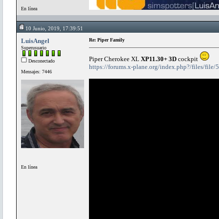
En línea
10 Junio, 2019, 17:39:51
LuisAngel
Re: Piper Family
Superusuario
Piper Cherokee XL
XP11.30+ 3D
cockpit
Desconectado
https://forums.x-plane.org/index.php?/files/file
Mensajes: 7446
En línea