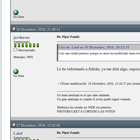
En línea
16 Diciembre, 2016, 21:40:11
jorduran
Re: Piper Family
Superusuario
Cita de: Luisf en 16 Diciembre, 2016, 20:15:51
Desconectado
Creo que tendrá permiso porque su autor ha modificado hasta 
Mensajes: 9991
Le he informado a Adrián, ya me dirá algo, supo
En línea
«
Última modificación: 16 Diciembre, 2016, 21:43:27 por jordu
Un buen aterrizaje es el que sales andando.
Un gran aterrizaje es cuando el avion puede seguir volando.
Telefonica ha cerrado mi WEB sin preaviso.
PHOTOBUCKET A CORTADO LAS FOTOS
17 Diciembre, 2016, 12:42:42
Luisf
Re: Piper Family
Superusuario