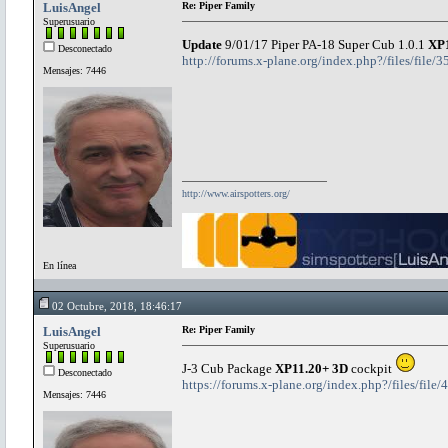
LuisAngel
Re: Piper Family
Superusuario
Update
9/01/17 Piper PA-18 Super Cub 1.0.1
XP
Desconectado
http://forums.x-plane.org/index.php?/files/file/
Mensajes: 7446
http://www.airspotters.org/
En línea
02 Octubre, 2018, 18:46:17
LuisAngel
Re: Piper Family
Superusuario
J-3 Cub Package
XP11.20+ 3D
cockpit
Desconectado
https://forums.x-plane.org/index.php?/files/file
Mensajes: 7446