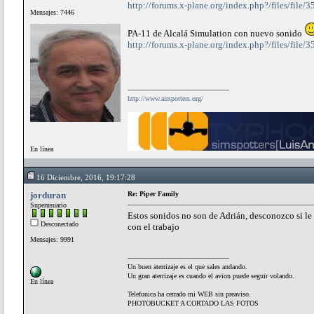
http://forums.x-plane.org/index.php?/files/fi
Mensajes: 7446
PA-11 de Alcalá Simulation con nuevo sonido
http://forums.x-plane.org/index.php?/files/fil
http://www.airspotters.org/
En línea
16 Diciembre, 2016, 19:17:28
jorduran
Re: Piper Family
Superusuario
Estos sonidos no son de Adrián, desconozco si le
Desconectado
con el trabajo
Mensajes: 9991
Un buen aterrizaje es el que sales andando.
Un gran aterrizaje es cuando el avion puede seguir volando.
En línea
Telefonica ha cerrado mi WEB sin preaviso.
PHOTOBUCKET A CORTADO LAS FOTOS