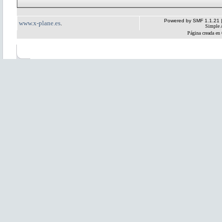
Powered by SMF 1.1.21
www.x-plane.es
.
Simple 
Página creada en