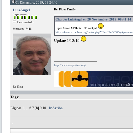
01 Diciembre, 2019, 09:24:46
LuisAngel
Re: Piper Family
Superusuario
Cita de: LuisAngel en 28 Noviembre, 2019, 09:41:14
Desconectado
Piper Arrow
XP11.35+ 3D
cockpit
Mensajes: 7446
https://forums.x-plane.org/index.php?/files/file/56325-piper-arro
Update
1/12/19
http://www.airspotters.org/
En línea
Tags:
Páginas:
1
...
6
7
[
8
]
9
10
Ir Arriba