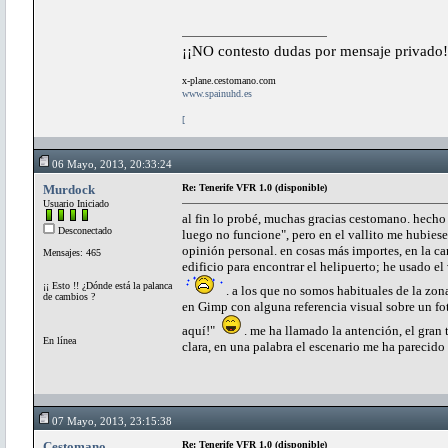
¡¡NO contesto dudas por mensaje privado!
x-plane.cestomano.com
www.spainuhd.es
[
06 Mayo, 2013, 20:33:24
Murdock
Re: Tenerife VFR 1.0 (disponible)
Usuario Iniciado
al fin lo probé, muchas gracias cestomano. hecho
Desconectado
luego no funcione", pero en el vallito me hubie
opinión personal. en cosas más importes, en la ca
Mensajes: 465
edificio para encontrar el helipuerto; he usado el
¡¡ Esto !! ¿Dónde está la palanca
. a los que no somos habituales de la z
de cambios ?
en Gimp con alguna referencia visual sobre un foto
aquí!"
. me ha llamado la antención, el gran t
En línea
clara, en una palabra el escenario me ha pareci
07 Mayo, 2013, 23:15:38
Cestomano
Re: Tenerife VFR 1.0 (disponible)