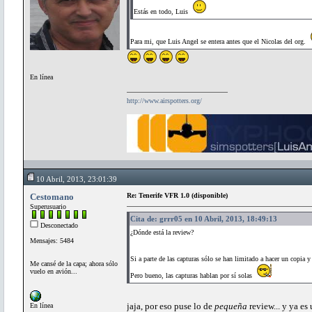
Estás en todo, Luis
Para mi, que Luis Angel se entera antes que el Nicolas del org.
En línea
http://www.airspotters.org/
10 Abril, 2013, 23:01:39
Cestomano
Re: Tenerife VFR 1.0 (disponible)
Superusuario
Cita de: grrr05 en 10 Abril, 2013, 18:49:13
Desconectado
¿Dónde está la review?
Mensajes: 5484
Si a parte de las capturas sólo se han limitado a hacer un copia 
Me cansé de la capa; ahora sólo
vuelo en avión...
Pero bueno, las capturas hablan por sí solas
jaja, por eso puse lo de
pequeña
review... y ya e
En línea