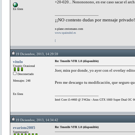
+20-020... Nonononono, en ese caso sacar el arc
En línea
¡¡NO contesto dudas por mensaje privado!
x-plane.cestomano.com
www.spainuhd.es
[
19 Diciembre, 2013, 14:29:59
vitolo
Re: Tenerife VFR 1.0 (disponible)
Usuario Ocasional
Joer, mira por donde, yo ayer con el over
Desconectado
Mensajes: 248
Pero me descargo tu modificación, que seguro qu
En línea
Intel Core i5-4460 @ 3'4Ghz - Asus GTX 1660 Super Dual O
19 Diciembre, 2013, 14:34:42
evaristo2005
Re: Tenerife VFR 1.0 (disponible)
Superusuario