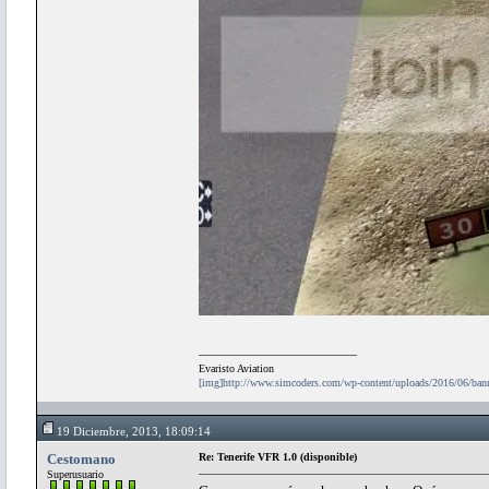
Evaristo Aviation
[img]http://www.simcoders.com/wp-content/uploads/2016/06/ba
19 Diciembre, 2013, 18:09:14
Cestomano
Re: Tenerife VFR 1.0 (disponible)
Superusuario