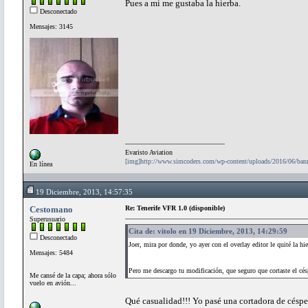
Pues a mi me gustaba la hierba.
Desconectado
Mensajes: 3145
Evaristo Aviation
[img]http://www.simcoders.com/wp-content/uploads/2016/06/ba
En línea
19 Diciembre, 2013, 14:57:35
Cestomano
Re: Tenerife VFR 1.0 (disponible)
Superusuario
Cita de: vitolo en 19 Diciembre, 2013, 14:29:59
Desconectado
Joer, mira por donde, yo ayer con el overlay editor l
Mensajes: 5484
Pero me descargo tu modificación, que seguro que cortaste el c
Me cansé de la capa; ahora sólo
vuelo en avión...
Qué casualidad!!! Yo pasé una cortadora de cé