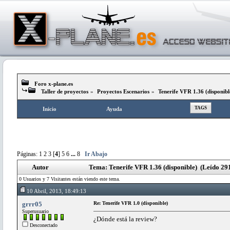
Foro x-plane.es
Taller de proyectos
»
Proyectos Escenarios
»
Tenerife VFR 1.36 (disponibl
TAGS
Inicio
Ayuda
Páginas:
1
2
3
[
4
]
5
6
...
8
Ir Abajo
Autor
Tema: Tenerife VFR 1.36 (disponible) (Leído 29
0 Usuarios y 7 Visitantes están viendo este tema.
10 Abril, 2013, 18:49:13
grrr05
Re: Tenerife VFR 1.0 (disponible)
Superusuario
¿Dónde está la review?
Desconectado