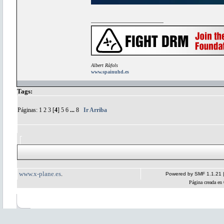
Albert Ràfols
www.spainuhd.es
Tags:
Páginas:
1
2
3
[
4
]
5
6
...
8
Ir Arriba
www.x-plane.es
.
Powered by SMF 1.1.21
Página creada en