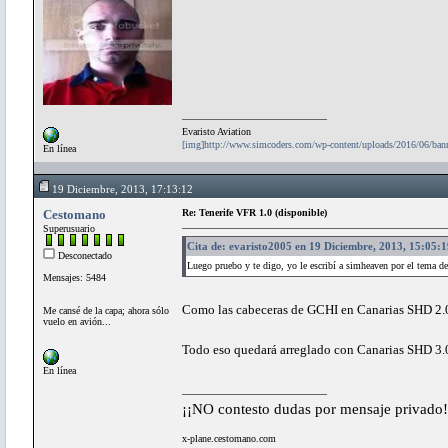
Evaristo Aviation
[img]http://www.simcoders.com/wp-content/uploads/2016/06/ba
En línea
19 Diciembre, 2013, 17:13:12
Cestomano
Re: Tenerife VFR 1.0 (disponible)
Superusuario
Cita de: evaristo2005 en 19 Diciembre, 2013, 15:05:1
Desconectado
Luego pruebo y te digo, yo le escribí a simheaven por el tema de
Mensajes: 5484
Como las cabeceras de GCHI en Canarias SHD 2
Me cansé de la capa; ahora sólo
vuelo en avión...
Todo eso quedará arreglado con Canarias SHD 3.
En línea
¡¡NO contesto dudas por mensaje privado!
x-plane.cestomano.com