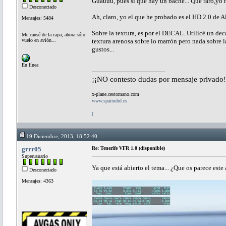
Guauuu, pues sí que hay un bache... Qué raro,yo n
Desconectado
Ah, claro, yo el que he probado es el HD 2.0 de A
Mensajes: 5484
Sobre la textura, es por el DECAL. Utilicé un deca
Me cansé de la capa; ahora sólo
vuelo en avión...
textura arenosa sobre lo marrón pero nada sobre la
gustos...
En línea
¡¡NO contesto dudas por mensaje privado!
x-plane.cestomano.com
www.spainuhd.es
[
19 Diciembre, 2013, 18:52:40
grrr05
Re: Tenerife VFR 1.0 (disponible)
Superusuario
Ya que está abierto el tema... ¿Que os parece es
Desconectado
Mensajes: 4363