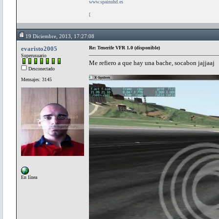
www.spainuhd.es
[
19 Diciembre, 2013, 17:27:08
evaristo2005
Re: Tenerife VFR 1.0 (disponible)
Superusuario
Me refiero a que hay una bache, socabon jajjaaj
Desconectado
Mensajes: 3145
En línea