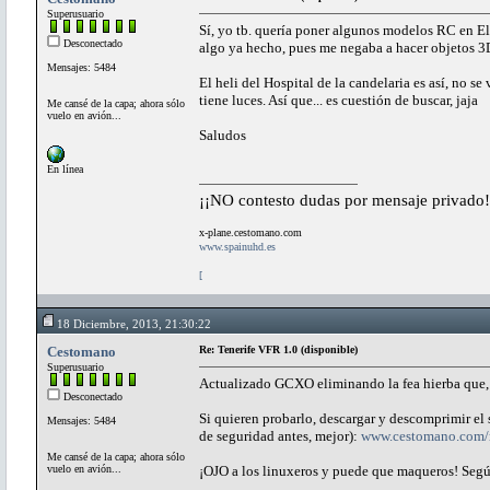
Superusuario
Sí, yo tb. quería poner algunos modelos RC en El
Desconectado
algo ya hecho, pues me negaba a hacer objetos 3D
Mensajes: 5484
El heli del Hospital de la candelaria es así, no s
tiene luces. Así que... es cuestión de buscar, jaja
Me cansé de la capa; ahora sólo
vuelo en avión...
Saludos
En línea
¡¡NO contesto dudas por mensaje privado!
x-plane.cestomano.com
www.spainuhd.es
[
18 Diciembre, 2013, 21:30:22
Cestomano
Re: Tenerife VFR 1.0 (disponible)
Superusuario
Actualizado GCXO eliminando la fea hierba que, a
Desconectado
Si quieren probarlo, descargar y descomprimir el
Mensajes: 5484
de seguridad antes, mejor):
www.cestomano.com/m
Me cansé de la capa; ahora sólo
vuelo en avión...
¡OJO a los linuxeros y puede que maqueros! Segú