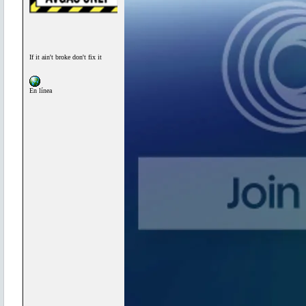
If it ain't broke don't fix it
En línea