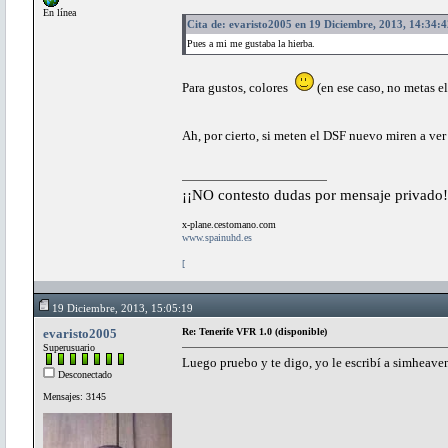
En línea
Cita de: evaristo2005 en 19 Diciembre, 2013, 14:34:4
Pues a mi me gustaba la hierba.
Para gustos, colores
(en ese caso, no metas e
Ah, por cierto, si meten el DSF nuevo miren a ver s
¡¡NO contesto dudas por mensaje privado!
x-plane.cestomano.com
www.spainuhd.es
[
19 Diciembre, 2013, 15:05:19
evaristo2005
Re: Tenerife VFR 1.0 (disponible)
Superusuario
Luego pruebo y te digo, yo le escribí a simheaven
Desconectado
Mensajes: 3145