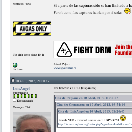
Mensajes: 4363
Si a parte de las capturas sólo se han limitado a 
Pero bueno, las capturas hablan por sí solas
If it ain't broke don't fix it
Albert Ràfols
www.spainuhd.es
En línea
10 Abril, 2013, 20:00:17
LuisAngel
Re: Tenerife VFR 1.0 (disponible)
Superusuario
Cita de: zxplane en 10 Abril, 2013, 11:32:57
Desconectado
Cita de: Cestomano en 10 Abril, 2013, 08:54:14
Mensajes: 7446
Cita de: LuisAngel en 10 Abril, 2013, 05:24:45
Tenerife VFR - Reduced Resolution 1.0
XP9-XP10
http://forums.x-plane.org/index.php?app=downloads&showfi