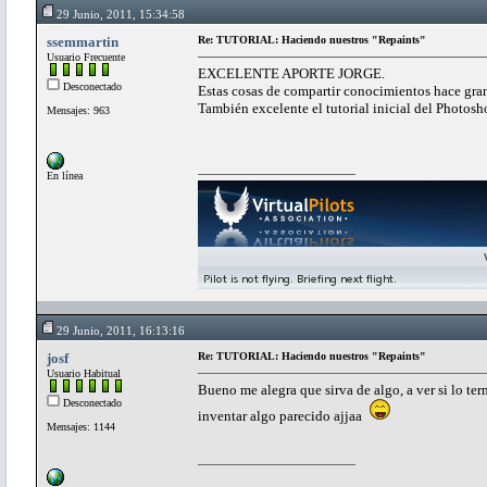
29 Junio, 2011, 15:34:58
ssemmartin
Re: TUTORIAL: Haciendo nuestros "Repaints"
Usuario Frecuente
EXCELENTE APORTE JORGE.
Desconectado
Estas cosas de compartir conocimientos hace grand
También excelente el tutorial inicial del Photosh
Mensajes: 963
En línea
29 Junio, 2011, 16:13:16
josf
Re: TUTORIAL: Haciendo nuestros "Repaints"
Usuario Habitual
Bueno me alegra que sirva de algo, a ver si lo te
Desconectado
inventar algo parecido ajjaa
Mensajes: 1144