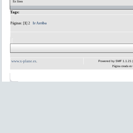
En línea
Tags:
Páginas: [
1
]
2
Ir Arriba
www.x-plane.es
.
Powered by SMF 1.1.21
Página creada en