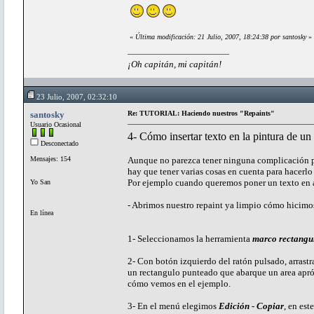
«
Última modificación: 21 Julio, 2007, 18:24:38 por santosky
»
¡Oh capitán, mi capitán!
23 Julio, 2007, 02:32:10
santosky
Re: TUTORIAL: Haciendo nuestros "Repaints"
Usuario Ocasional
4- Cómo insertar texto en la pintura de un
Desconectado
Mensajes: 154
Aunque no parezca tener ninguna complicación po
hay que tener varias cosas en cuenta para hacerlo
Por ejemplo cuando queremos poner un texto en 
Yo San
- Abrimos nuestro repaint ya limpio cómo hicimos 
En línea
1- Seleccionamos la herramienta
marco rectangul
2- Con botón izquierdo del ratón pulsado, arrastr
un rectangulo punteado que abarque un area apr
cómo vemos en el ejemplo.
3- En el menú elegimos
Edición - Copiar
, en es