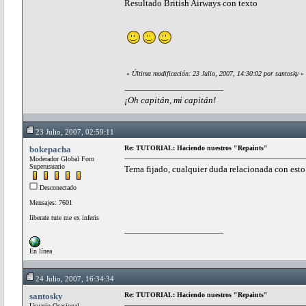
Resultado British Airways con texto
«
Última modificación: 23 Julio, 2007, 14:30:02 por santosky
»
¡Oh capitán, mi capitán!
23 Julio, 2007, 02:59:11
bokepacha
Re: TUTORIAL: Haciendo nuestros "Repaints"
Moderador Global Foro
Superusuario
Tema fijado, cualquier duda relacionada con esto 
Desconectado
Mensajes: 7601
liberate tute me ex inferis
En línea
24 Julio, 2007, 16:34:34
santosky
Re: TUTORIAL: Haciendo nuestros "Repaints"
Usuario Ocasional