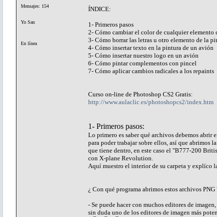
Mensajes: 154
ÍNDICE:
Yo San
1- Primeros pasos
2- Cómo cambiar el color de cualquier elemento 
3- Cómo borrar las letras u otro elemento de la p
En línea
4- Cómo insertar texto en la pintura de un avión
5- Cómo insertar nuestro logo en un avión
6- Cómo pintar complementos con pincel
7- Cómo aplicar cambios radicales a los repaints
Curso on-line de Photoshop CS2 Gratis:
http://www.aulaclic.es/photoshopcs2/index.htm
1- Primeros pasos:
Lo primero es saber qué archivos debemos abrir e
para poder trabajar sobre ellos, así que abrimos 
que tiene dentro, en este caso el "B777-200 Briti
con X-plane Revolution.
Aquí muestro el interior de su carpeta y explíco l
¿ Con qué programa abrimos estos archivos PNG 
- Se puede hacer con muchos editores de image
sin duda uno de los editores de imagen más poten