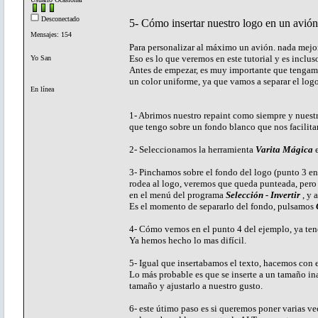
Desconectado
5- Cómo insertar nuestro logo en un avión
Mensajes: 154
Para personalizar al máximo un avión. nada mejor
Eso es lo que veremos en este tutorial y es inclus
Yo San
Antes de empezar, es muy importante que tengam
un color uniforme, ya que vamos a separar el logo
En línea
1- Abrimos nuestro repaint como siempre y nuestr
que tengo sobre un fondo blanco que nos facilitar
2- Seleccionamos la herramienta
Varita Mágica
e
3- Pinchamos sobre el fondo del logo (punto 3 en
rodea al logo, veremos que queda punteada, pero
en el menú del programa
Selección - Invertir
, y 
Es el momento de separarlo del fondo, pulsamos
4- Cómo vemos en el punto 4 del ejemplo, ya tene
Ya hemos hecho lo mas difícil.
5- Igual que insertabamos el texto, hacemos con e
Lo más probable es que se inserte a un tamaño i
tamaño y ajustarlo a nuestro gusto.
6- este útimo paso es si queremos poner varias v