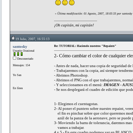
«
Última modificación: 01 Agosto, 2007, 18:03:33 por santosky
¡Oh capitán, mi capitán!
19 Julio, 2007, 16:55:13
santosky
Re: TUTORIAL: Haciendo nuestros "Repaints"
Usuario Ocasional
2- Cómo cambiar el color de cualquier ele
Desconectado
Mensajes: 154
- Antes de nada, hacer una copia de seguridad de l
- Trabajaremos con la copia, así siempre tendremos
- Abrimos Photoshop.
Yo San
- Abrimos el PNG con el que trabajaremos, normal
- Y seleccionamos en el menú:
IMAGEN - AJUS
En línea
- Se nos desplegará el cuadro de edición que pod
1- Elegimos el cuentagotas.
2- Al poner el puntero sobre nuestro repaint, ver
el fin es pinchar sobre que color queremos modif
azúl de la panza de la aeronave, pero se puede p
3- Moviendo la barra de tolerancia, daremos mas 
vamos a trabajar.
4 y 5 - En este cuadro podemos ver en BLANCO, 