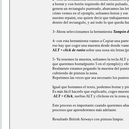
a borrar y con botón izquierdo del ratón pulsado
genera un rectangulo punteado, abarcamos las letr
cómo vemos en el ejemplo, soltamos boton y ese 
nuestro repaint, eso quiere decir que trabajarem
dentro del rectangulo, y así todo lo que queda fuer
3- Ahora seleccionamos la herramienta
Tampón d
4- con esta herramienta vamos a Copiar una parte 
eso hay que coger una muestra desde donde vamos 
ALT + click de ratón
sobre una zona sin letras (p
5- Ya tenemos la muestra, soltamos la tecla ALT y
que queremos borrar(punto 5 en el ejemplo) y efe
Realmente estamos pegando la muestra del punto 
cubriendo de pintura la zona.
Repetimos las veces que sea necesario los puntos 
Igual que borramos el texto, podemos borrar y pin
Es más fácil hacerlo que explicarlo, coges mues
ALT + Click
, sueltas ALT y clickeas en la zona q
Este proceso es importante cuando queremos añadi
procesos que aprenderemos más adelante.
Resultado British Airways con pintura limpia: