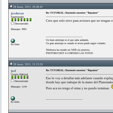
28 Junio, 2011, 20:46:41
jorduran
Re: TUTORIAL: Haciendo nuestros "Repaints"
Superusuario
Creo que solo sirve para aviones que no tengan o
Desconectado
Mensajes: 9991
Un buen aterrizaje es el que sales andando.
Un gran aterrizaje es cuando el avion puede seguir volando.
En línea
Telefonica ha cerrado mi WEB sin preaviso.
PHOTOBUCKET A CORTADO LAS FOTOS
28 Junio, 2011, 21:13:33
josf
Re: TUTORIAL: Haciendo nuestros "Repaints"
Usuario Habitual
Eso lo voy a detallar más adelante cuando expliq
Desconectado
donde hay que trabajar de la mano del Planemake
Mensajes: 1144
Pero aca no tengo el simu y no puedo terminar.
En línea