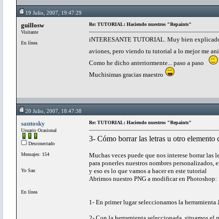
19 Julio, 2007, 19:47:29
guillosw
Re: TUTORIAL: Haciendo nuestros "Repaints"
Visitante
iNTERESANTE TUTORIAL. Muy bien explicado (es
En línea
aviones, pero viendo tu tutorial a lo mejor me a
Como he dicho anteriormente... paso a paso
Muchisimas gracias maestro
20 Julio, 2007, 18:47:38
santosky
Re: TUTORIAL: Haciendo nuestros "Repaints"
Usuario Ocasional
3- Cómo borrar las letras u otro elemento 
Desconectado
Mensajes: 154
Muchas veces puede que nos interese borrar las le
para ponerles nuestros nombres personalizados, 
y eso es lo que vamos a hacer en este tutorial
Yo San
Abrimos nuestro PNG a modificar en Photoshop:
En línea
1- En primer lugar seleccionamos la herramienta
2- Con la herramienta seleccionada, situamos el pu