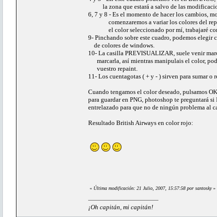
la zona que estará a salvo de las modificaci
6, 7 y 8 - Es el momento de hacer los cambios, 
comenzaremos a variar los colores del repaint
el color seleccionado por mí, trabajaré con 
9- Pinchando sobre este cuadro, podemos elegir cu
de colores de windows.
10- La casilla PREVISUALIZAR, suele venir marca
marcarla, así mientras manipulais el color, podr
vuestro repaint.
11- Los cuentagotas ( + y - ) sirven para sumar o 
Cuando tengamos el color deseado, pulsamos OK y
para guardar en PNG, photoshop te preguntar
entrelazado para que no de ningún problema al ca
Resultado British Airways en color rojo:
«
Última modificación: 21 Julio, 2007, 15:57:58 por santosky
»
¡Oh capitán, mi capitán!