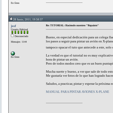
En línea
28 Junio, 2011, 19:58:37
josf
Re: TUTORIAL: Haciendo nuestros "Repaints"
Usuario Habitual
Desconectado
Bueno, en especial dedicación para un colega llam
los pasos a seguir para pintar un avión en X-pla
Mensajes: 1144
tampoco opacar el tuto que antecede a este, solo
La verdad es que el tutorial no es muy explicativ
En línea
hora de pintar un avión.
Pero de todos modos creo que es un buen puntapi
Mucha suerte y bueno, a ver que sale de todo esto
Me gustaría ver fotos de lo que han logrado hacer
Saludos, a practicar, pintar y esperar la próxima ed
MANUAL PARA PINTAR AVIONES X-PLANE