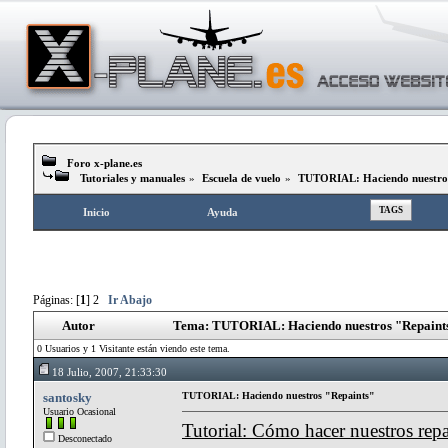
Foro x-plane.es
Tutoriales y manuales
»
Escuela de vuelo
»
TUTORIAL: Haciendo nuestros
TAGS
Inicio
Ayuda
Páginas: [
1
]
2
Ir Abajo
Autor
Tema: TUTORIAL: Haciendo nuestros "Repaints
0 Usuarios y 1 Visitante están viendo este tema.
18 Julio, 2007, 21:33:30
santosky
TUTORIAL: Haciendo nuestros "Repaints"
Usuario Ocasional
Tutorial: Cómo hacer nuestros repa
Desconectado