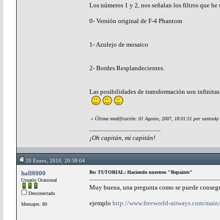
Los números 1 y 2, nos señalan los filtros que he 
0- Versión original de F-4 Phantom
1- Azulejo de mosaico
2- Bordes Resplandecientes.
Las posibilidades de transformación son infinitas
«
Última modificación: 01 Agosto, 2007, 18:01:51 por santosky
¡Oh capitán, mi capitán!
20 Enero, 2010, 20:38:04
hall8000
Re: TUTORIAL: Haciendo nuestros "Repaints"
Usuario Ocasional
Muy buena, una pregunta como se puede conseguir 
Desconectado
ejemplo
http://www.freeworld-airways.com/main/
Mensajes: 80