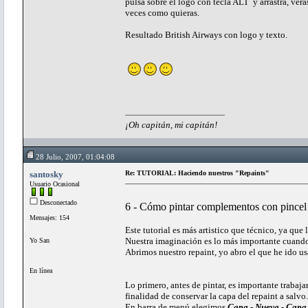
pulsa sobre el logo con tecla ALT y arrastra, vera
veces como quieras.
Resultado British Airways con logo y texto.
¡Oh capitán, mi capitán!
28 Julio, 2007, 01:04:08
santosky
Re: TUTORIAL: Haciendo nuestros "Repaints"
Usuario Ocasional
Desconectado
6 - Cómo pintar complementos con pincel
Mensajes: 154
Este tutorial es más artistico que técnico, ya que 
Nuestra imaginación es lo más importante cuando
Yo San
Abrimos nuestro repaint, yo abro el que he ido us
En línea
Lo primero, antes de pintar, es importante trabaj
finalidad de conservar la capa del repaint a salvo.
En barra de menú elegimos
Capa - Nueva - Capa