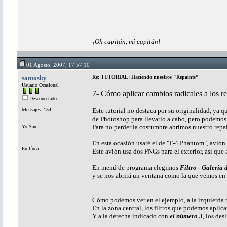
¡Oh capitán, mi capitán!
01 Agosto, 2007, 17:57:10
santosky
Re: TUTORIAL: Haciendo nuestros "Repaints"
Usuario Ocasional
7- Cómo aplicar cambios radicales a los re
Desconectado
Mensajes: 154
Este tutorial no destaca por su originalidad, ya 
de Photoshop para llevarlo a cabo, pero podemos 
Para no perder la costumbre abrimos nuestro repai
Yo San
En esta ocasión usaré el de "F-4 Phantom", avión
En línea
Este avión usa dos PNGs para el exterior, así que 
En menú de programa elegimos
Filtro - Galeria 
y se nos abrirá un ventana como la que vemos en
Cómo podemos ver en el ejemplo, a la izquierda t
En la zona central, los filtros que podemos aplica
Y a la derecha indicado con
el número 3
, los des