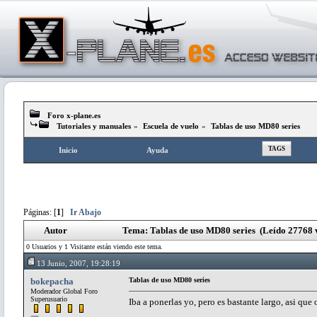
Foro x-plane.es
Tutoriales y manuales
»
Escuela de vuelo
»
Tablas de uso MD80 series
TAGS
Inicio
Ayuda
Páginas: [
1
]
Ir Abajo
Autor
Tema: Tablas de uso MD80 series (Leído 27768 
0 Usuarios y 1 Visitante están viendo este tema.
13 Junio, 2007, 19:28:19
bokepacha
Tablas de uso MD80 series
Moderador Global Foro
Superusuario
Iba a ponerlas yo, pero es bastante largo, asi qu