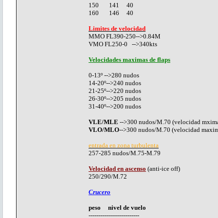
150 141 40
160 146 40
Limites de velocidad
MMO FL390-250-->0.84M
VMO FL250-0 -->340kts
Velocidades maximas de flaps
0-13º -->280 nudos
14-20º-->240 nudos
21-25º-->220 nudos
26-30º-->205 nudos
31-40º-->200 nudos
VLE/MLE
-->300 nudos/M.70 (velocidad mxima
VLO/MLO
-->300 nudos/M.70 (velocidad maxim
entrada en zona turbulenta
257-285 nudos/M.75-M.79
Velocidad en ascenso
(anti-ice off)
250/290/M.72
Crucero
peso nivel de vuelo
--------------------------