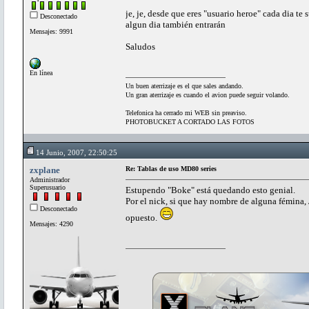
je, je, desde que eres "usuario heroe" cada dia te
Desconectado
algun dia también entrarán
Mensajes: 9991
Saludos
En línea
Un buen aterrizaje es el que sales andando.
Un gran aterrizaje es cuando el avion puede seguir volando.
Telefonica ha cerrado mi WEB sin preaviso.
PHOTOBUCKET A CORTADO LAS FOTOS
14 Junio, 2007, 22:50:25
zxplane
Re: Tablas de uso MD80 series
Administrador
Superusuario
Estupendo "Boke" está quedando esto genial.
Por el nick, si que hay nombre de alguna fémina, 
Desconectado
opuesto.
Mensajes: 4290