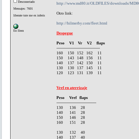
Desconectado
http://www.md80.it/OLDFILES/downloads/MD8
Mensajes: 7601
Otro link:
liberate tute me ex inferis
http://hilmerby.com/fleet.html
En línea
Despegue
Peso V1 Vr V2 flaps
-----------------------------------
160 150 152 162 11
150 143 148 156 11
140 137 142 150 11
130 130 137 145 11
120 123 131 139 11
Vref en aterrizaje
Peso Vref flaps
--------------------------------
130 136 28
140 141 28
150 146 28
160 151 28
130 132 40
140 137 40