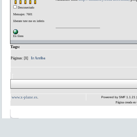
Desconectado
Mensajes: 7601
liberate tute me ex inferis
En línea
Tags:
Páginas: [
1
]
Ir Arriba
www.x-plane.es
.
Powered by SMF 1.1.21
Página creada en