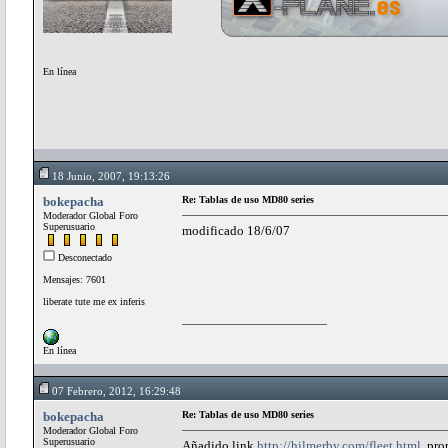
En línea
18 Junio, 2007, 19:13:26
bokepacha
Re: Tablas de uso MD80 series
Moderador Global Foro
Superusuario
modificado 18/6/07
Desconectado
Mensajes: 7601
liberate tute me ex inferis
En línea
07 Febrero, 2012, 16:29:48
bokepacha
Re: Tablas de uso MD80 series
Moderador Global Foro
Superusuario
Añadido link
http://hilmerby.com/fleet.html,
pro