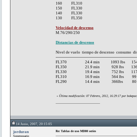
160 FL310
150 FL330
140 FL330
130 FL350
Velocidad de descenso
M.76/290/250
Distancias de descenso
Nivel de vuelo tiempo de descenso consumo di
------------------------------------------------------------------
FL370 24.4 min 1093 lbs 15
FL350 21.9 min 928 lbs 136
FL330 19.4 min 752 lbs 117
FL310 16.9 min 564 lbs 99 
FL290 14.4 min 366lbs 80 
«
Última modificación: 07 Febrero, 2012, 16:29:17 por bokepa
14 Junio, 2007, 20:15:05
jorduran
Re: Tablas de uso MD80 series
Superusuario