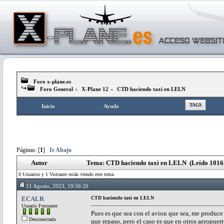
Foro x-plane.es
Foro General
»
X-Plane 12
»
CTD haciendo taxi en LELN
TAGS
Inicio
Ayuda
Páginas: [
1
]
Ir Abajo
Autor
Tema: CTD haciendo taxi en LELN (Leído 10162
0 Usuarios y 1 Visitante están viendo este tema.
11 Agosto, 2023, 19:56:26
ECALR
CTD haciendo taxi en LELN
Usuario Frecuente
Pues es que sea con el avion que sea, me produc
Desconectado
que repaso, pero el caso es que en otros aeropue