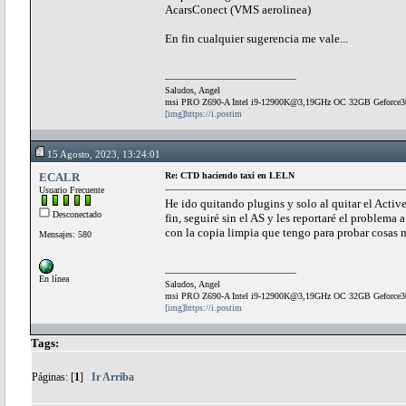
AcarsConect (VMS aerolinea)
En fin cualquier sugerencia me vale...
Saludos, Angel
msi PRO Z690-A Intel i9-12900K@3,19GHz OC 32GB Geforce
[img]https://i.postim
15 Agosto, 2023, 13:24:01
ECALR
Re: CTD haciendo taxi en LELN
Usuario Frecuente
He ido quitando plugins y solo al quitar el Active
Desconectado
fin, seguiré sin el AS y les reportaré el problem
con la copia limpia que tengo para probar cosas n
Mensajes: 580
En línea
Saludos, Angel
msi PRO Z690-A Intel i9-12900K@3,19GHz OC 32GB Geforce
[img]https://i.postim
Tags:
Páginas: [
1
]
Ir Arriba