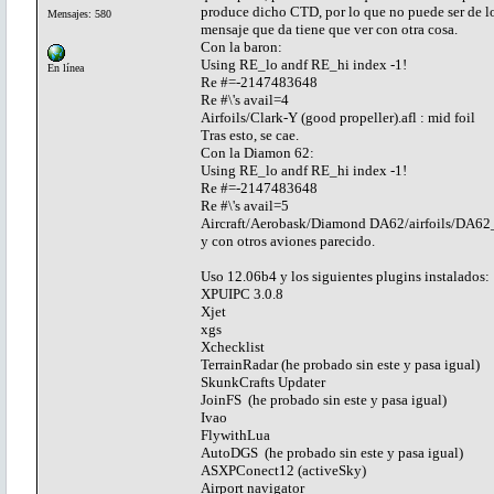
produce dicho CTD, por lo que no puede ser de lo
Mensajes: 580
mensaje que da tiene que ver con otra cosa.
Con la baron:
Using RE_lo andf RE_hi index -1!
En línea
Re #=-2147483648
Re #\'s avail=4
Airfoils/Clark-Y (good propeller).afl : mid foil
Tras esto, se cae.
Con la Diamon 62:
Using RE_lo andf RE_hi index -1!
Re #=-2147483648
Re #\'s avail=5
Aircraft/Aerobask/Diamond DA62/airfoils/DA62_p
y con otros aviones parecido.
Uso 12.06b4 y los siguientes plugins instalados:
XPUIPC 3.0.8
Xjet
xgs
Xchecklist
TerrainRadar (he probado sin este y pasa igual)
SkunkCrafts Updater
JoinFS (he probado sin este y pasa igual)
Ivao
FlywithLua
AutoDGS (he probado sin este y pasa igual)
ASXPConect12 (activeSky)
Airport navigator