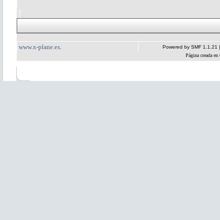
www.x-plane.es
.
Powered by SMF 1.1.21
Página creada en