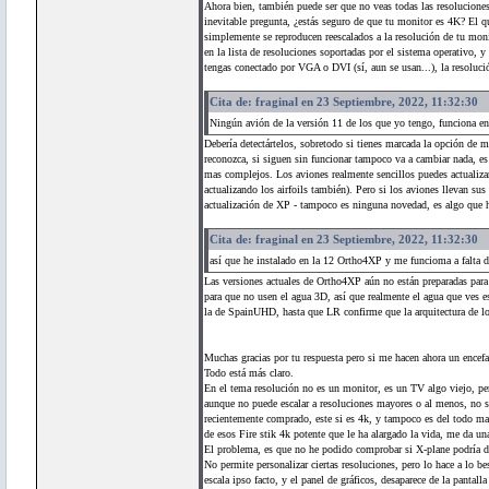
Ahora bien, también puede ser que no veas todas las resoluciones
inevitable pregunta, ¿estás seguro de que tu monitor es 4K? El q
simplemente se reproducen reescalados a la resolución de tu moni
en la lista de resoluciones soportadas por el sistema operativo,
tengas conectado por VGA o DVI (sí, aun se usan...), la resolu
Cita de: fraginal en 23 Septiembre, 2022, 11:32:30
Ningún avión de la versión 11 de los que yo tengo, funciona en
Debería detectártelos, sobretodo si tienes marcada la opción de m
reconozca, si siguen sin funcionar tampoco va a cambiar nada, es
mas complejos. Los aviones realmente sencillos puedes actualiz
actualizando los airfoils también). Pero si los aviones llevan su
actualización de XP - tampoco es ninguna novedad, es algo que h
Cita de: fraginal en 23 Septiembre, 2022, 11:32:30
así que he instalado en la 12 Ortho4XP y me funcioma a falta de
Las versiones actuales de Ortho4XP aún no están preparadas para 
para que no usen el agua 3D, así que realmente el agua que ves e
la de SpainUHD, hasta que LR confirme que la arquitectura de los 
Muchas gracias por tu respuesta pero si me hacen ahora un encefa
Todo está más claro.
En el tema resolución no es un monitor, es un TV algo viejo, per
aunque no puede escalar a resoluciones mayores o al menos, no s
recientemente comprado, este si es 4k, y tampoco es del todo mal
de esos Fire stik 4k potente que le ha alargado la vida, me da 
El problema, es que no he podido comprobar si X-plane podría d
No permite personalizar ciertas resoluciones, pero lo hace a lo b
escala ipso facto, y el panel de gráficos, desaparece de la pantal