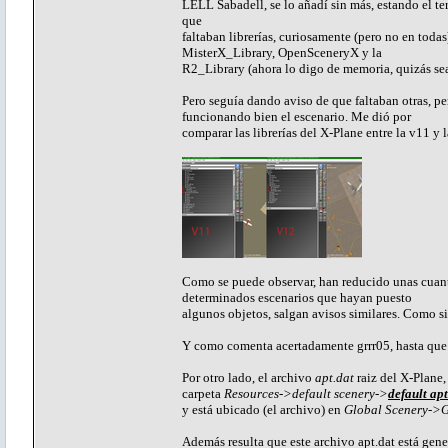
LELL Sabadell, se lo añadí sin más, estando el t
que
faltaban librerías, curiosamente (pero no en todas)
MisterX_Library, OpenSceneryX y la
R2_Library (ahora lo digo de memoria, quizás se
Pero seguía dando aviso de que faltaban otras, p
funcionando bien el escenario. Me dió por
comparar las librerías del X-Plane entre la v11 y 
Como se puede observar, han reducido unas cuantas
determinados escenarios que hayan puesto
algunos objetos, salgan avisos similares. Como si
Y como comenta acertadamente grrr05, hasta que no 
Por otro lado, el archivo
apt.dat
raiz del X-Plane
carpeta
Resources->default scenery->
default apt
y está ubicado (el archivo) en
Global Scenery->G
Además resulta que este archivo apt.dat está g