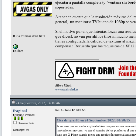
ejecutar a pantalla completa (o "ventana sin borde
soportadas.
A tener en cuenta que la resolución máxima del 
general, un monitor o TV bueno de 1080p se ve
Si el motivo por el que intentas forzar una resol
que dices), no van por ahí los tiros ni mucho m
If it ain't broke don't fix it
tienes configurada la calidad de texturas al máxim
compensar. Recuerda que los requisitos de XP12 
En línea
Albert Ràfols
www.spainuhd.es
24 Septiembre, 2022, 14:10:46
fraginal
Re: X-Plane 12 BETAS
Usuario Ocasional
Cita de: grrr05 en 24 Septiembre, 2022, 00:58:15
Desconectado
A ver creo que no me he explicado bien; no puedes usar una reso
Mensajes: 94
resoluciones mayores, ya que el tamaño de los píxeles es el que e
pasa con X-Plane cuando metes una resolución personalizada may