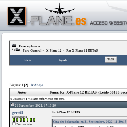
Foro x-plane.es
Foro General
»
X-Plane 12
»
Re: X-Plane 12 BETAS
TAGS
Inicio
Ayuda
Páginas:
1
[
2
]
Ir Abajo
Autor
Tema: Re: X-Plane 12 BETAS (Leído 56186 vece
0 Usuarios y 1 Visitante están viendo este tema.
21 Septiembre, 2022, 17:10:26
grrr05
Re: X-Plane 12 BETAS
Superusuario
Cita de: bokepacha en 21 Septiembre, 2022, 11:30:15
Desconectado