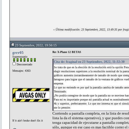
«
Última modificación: 23 Septiembre, 2022, 13:49:35 por fragi
23 Septiembre, 2022, 19:56:15
grrr05
Re: X-Plane 12 BETAS
Superusuario
Cita de: fraginal en 23 Septiembre, 2022, 11:32:30
Desconectado
Se trata de que en la elección de la resolución está la opción Pe
Mensajes: 4363
elegir resoluciones superiores a la resolución nominal de la panta
gráficos aumenta instantáneamente de tamaño de modo que siempre
farragoso para lograr que el tamaño de la ventana de gráficos vue
empezar.
Lo que no entiendo es por qué la pantalla cambia de tamaño antes d
Terminado.
¿No podría corregirse de modo que la pantalla no se moviese hast
Para mi es importante porque mi pantalla actual es nominalmente
4k y superior, perfectamente. Lo que me interesa es que el simul
me lo permite.
Corriendo a pantalla completa, en la lista de reso
lista la da el sistema operativo), y que puedes co
If it ain't broke don't fix it
tenga capacidad de ejecutarse a pantalla completa
sólo, aunque en ese caso es mas factible correr 