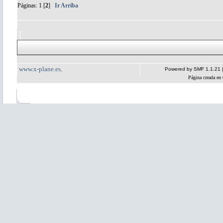
Páginas:
1
[
2
]
Ir Arriba
www.x-plane.es
.
Powered by SMF 1.1.21
Página creada en