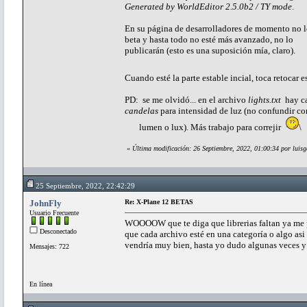
Generated by WorldEditor 2.5.0b2 / TY mode
.
En su página de desarrolladores de momento no l
beta y hasta todo no esté más avanzado, no lo
publicarán (esto es una suposición mía, claro).
Cuando esté la parte estable incial, toca retocar 
PD: se me olvidó... en el archivo
lights.txt
hay ca
candelas
para intensidad de luz (no confundir co
lumen o lux). Más trabajo para correjir
\
«
Última modificación: 26 Septiembre, 2022, 01:00:34 por luisg
25 Septiembre, 2022, 22:42:29
JohnFly
Re: X-Plane 12 BETAS
Usuario Frecuente
WOOOOW que te diga que librerias faltan ya me p
Desconectado
que cada archivo esté en una categoría o algo as
vendría muy bien, hasta yo dudo algunas veces y 
Mensajes: 722
En línea