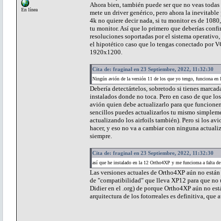
Ahora bien, también puede ser que no veas todas 
En línea
mete un driver genérico, pero ahora la inevitable
4k no quiere decir nada, si tu monitor es de 1080
tu monitor. Así que lo primero que deberías confi
resoluciones soportadas por el sistema operativo
el hipotético caso que lo tengas conectado por VG
1920x1200.
Cita de: fraginal en 23 Septiembre, 2022, 11:32:30
Ningún avión de la versión 11 de los que yo tengo, funciona en 
Debería detectártelos, sobretodo si tienes marcada
instalados donde no toca. Pero en caso de que los
avión quien debe actualizarlo para que funcione
sencillos puedes actualizarlos tu mismo simplem
actualizando los airfoils también). Pero si los av
hacer, y eso no va a cambiar con ninguna actual
siempre.
Cita de: fraginal en 23 Septiembre, 2022, 11:32:30
así que he instalado en la 12 Ortho4XP y me funcioma a falta de 
Las versiones actuales de Ortho4XP aún no están 
de "compatibilidad" que lleva XP12 para que no u
Didier en el .org) de porque Ortho4XP aún no es
arquitectura de los fotorreales es definitiva, que a