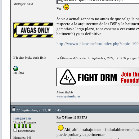
Alguien sabe si SpainUHD se va a actualizar a Xp12?
Mensajes: 4363
Yo
Se va a actualizar pero no antes de que salga la
respecto a la arquitectura de los DSF y la batim
garantías a largo plazo, toca esperar a ver como 
batimetría) ya es definitiva.
http://www.x-plane.es/foro/index.php?topic=
If it ain't broke don't fix it
«
Última modificación: 21 Septiembre, 2022, 17:12:37 por grrr
En línea
Albert Ràfols
www.spainuhd.es
22 Septiembre, 2022, 01:33:45
luisgarcia
Re: X-Plane 12 BETAS
Usuario Frecuente
Ahí, ahí..! trabajo toca... indudablemente has
Desconectado
puede probar y experimentar
Mensajes: 643