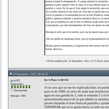
porque el panel ha desaparecido. Si pongo primera la resolución ve
pantalla la parte superior. Pero el cajon en el que debería meter 
cambios y cerrar. En fin que el Sim acepta la resolución, pero esc
Ya se puede reiniciar el sim todas las veces que se quiera que la 
volver la pantalla a la normalidad era con la tecla Windows cerrar
gráficos aparezca completo y permita introducir ahora si, la reso
Creo que el problema es que el Sim no debiera escalar antes de h
Curiosamente, por este fncionamiento del Sim me quedo sin saber 
Disculpa el rollo que te he metido, pero me ha tenido horas que 
¿Tal vez podría ser interesante hacer, que en la personalización
Muchas gracias nuevamente, la respuesta ha sido mucho más de l
Saludo afectuoso.
«
Última modificación: 23 Septiembre, 2022, 22:57:44 por fragi
24 Septiembre, 2022, 00:58:15
grrr05
Re: X-Plane 12 BETAS
Superusuario
A ver creo que no me he explicado bien; no puede
Desconectado
pues es de 1080, no sirve de nada usar resolucion
agua en una garrafa de 5, solo te entrarán 5 y el
Mensajes: 4363
personalizada mayor de la que admite tu monito
píxeles dejando el resto fuera de pantalla y qued
TERMINAR que se te queda fuera, es todo un terci