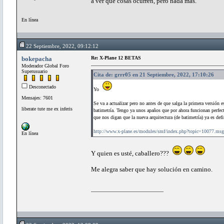
a ver qué cosas ocurren, pero nada más.
En línea
22 Septiembre, 2022, 09:12:12
bokepacha
Re: X-Plane 12 BETAS
Moderador Global Foro
Superusuario
Cita de: grrr05 en 21 Septiembre, 2022, 17:10:26
Desconectado
Yo
Mensajes: 7601
Se va a actualizar pero no antes de que salga la primera versión
liberate tute me ex inferis
batimetría. Tengo ya unos apaños que por ahora funcionan perfect
que nos digan que la nueva arquitectura (de batimetría) ya es defi
http://www.x-plane.es/modules/smf/index.php?topic=10077.m
En línea
Y quien es usté, caballero???
Me alegra saber que hay solución en camino.