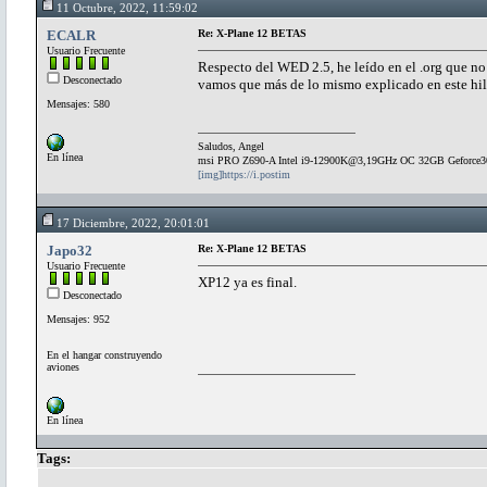
11 Octubre, 2022, 11:59:02
ECALR
Re: X-Plane 12 BETAS
Usuario Frecuente
Respecto del WED 2.5, he leído en el .org que no 
Desconectado
vamos que más de lo mismo explicado en este hil
Mensajes: 580
Saludos, Angel
En línea
msi PRO Z690-A Intel i9-12900K@3,19GHz OC 32GB Geforce
[img]https://i.postim
17 Diciembre, 2022, 20:01:01
Japo32
Re: X-Plane 12 BETAS
Usuario Frecuente
XP12 ya es final.
Desconectado
Mensajes: 952
En el hangar construyendo
aviones
En línea
Tags: