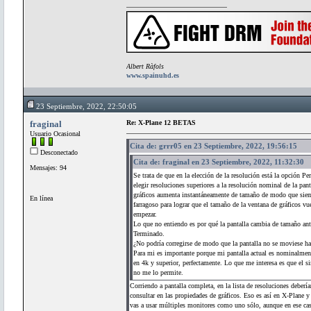
Albert Ràfols
www.spainuhd.es
23 Septiembre, 2022, 22:50:05
fraginal
Re: X-Plane 12 BETAS
Usuario Ocasional
Cita de: grrr05 en 23 Septiembre, 2022, 19:56:15
Desconectado
Cita de: fraginal en 23 Septiembre, 2022, 11:32:30
Mensajes: 94
Se trata de que en la elección de la resolución está la opción P
elegir resoluciones superiores a la resolución nominal de la pant
gráficos aumenta instantáneamente de tamaño de modo que siempr
En línea
farragoso para lograr que el tamaño de la ventana de gráficos vu
empezar.
Lo que no entiendo es por qué la pantalla cambia de tamaño antes
Terminado.
¿No podría corregirse de modo que la pantalla no se moviese ha
Para mi es importante porque mi pantalla actual es nominalment
en 4k y superior, perfectamente. Lo que me interesa es que el s
no me lo permite.
Corriendo a pantalla completa, en la lista de resoluciones debería
consultar en las propiedades de gráficos. Eso es así en X-Plane y 
vas a usar múltiples monitores como uno sólo, aunque en ese cas