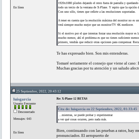
1920x1080 píxeles dejando el resto fuera de pantalla y quedando
En línea
todo un tercio de la ventana de X-Plane. Y repito que la opción de
Con uno sólo, tienes que ceñirte a las resoluciones soportadas.
A tener en cuenta que la resolución máxima del monitor no es u
verá siempre mucho mejor que un monitor/TV 4K mediocre.
Si el motivo por el que intentas forzar una resolución mayor es l
mucho menos; ahí el problema es que no tienes suficiente memori
primero, tendrás que reducir otras opciones para compensar. Rec
Te has expresado bien. Son mis entenderas.
Tomaré seriamente el consejo que viene al caso: 
Muchas gracias por tu atención y un saludo afect
25 Septiembre, 2022, 20:43:12
luisgarcia
Re: X-Plane 12 BETAS
Usuario Frecuente
Cita de: luisgarcia en 22 Septiembre, 2022, 01:33:45
Desconectado
...mientras, se puede probar y experimentar
Mensajes: 643
a ver qué cosas ocurren, pero nada más.
Bien, continuando con las pruebas a ratos, hay 
En línea
pronunciados. El aeropuerto de