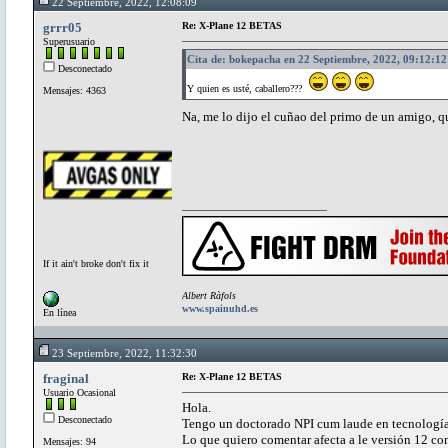
22 Septiembre, 2022, 12:08:09
grrr05
Re: X-Plane 12 BETAS
Superusuario
Cita de: bokepacha en 22 Septiembre, 2022, 09:12:12
Desconectado
Y quien es usté, caballero???
Mensajes: 4363
Na, me lo dijo el cuñao del primo de un amigo, qu
If it ain't broke don't fix it
Albert Ràfols
www.spainuhd.es
En línea
23 Septiembre, 2022, 11:32:30
fraginal
Re: X-Plane 12 BETAS
Usuario Ocasional
Hola.
Desconectado
Tengo un doctorado NPI cum laude en tecnología
Lo que quiero comentar afecta a le versión 12 com
Mensajes: 94