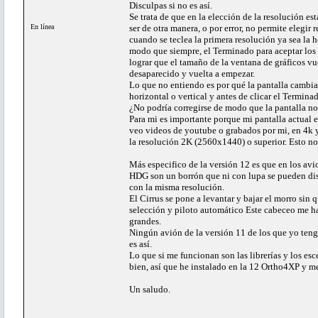
Disculpas si no es así.
Se trata de que en la elección de la resolución e
En línea
ser de otra manera, o por error, no permite elegir
cuando se teclea la primera resolución ya sea la
modo que siempre, el Terminado para aceptar los 
lograr que el tamaño de la ventana de gráficos vu
desaparecido y vuelta a empezar.
Lo que no entiendo es por qué la pantalla cambia
horizontal o vertical y antes de clicar el Termina
¿No podría corregirse de modo que la pantalla no
Para mi es importante porque mi pantalla actual 
veo videos de youtube o grabados por mi, en 4k y
la resolución 2K (2560x1440) o superior. Esto no 
Más especifico de la versión 12 es que en los avio
HDG son un borrón que ni con lupa se pueden dis
con la misma resolución.
El Cirrus se pone a levantar y bajar el morro sin 
selección y piloto automático Este cabeceo me h
grandes.
Ningún avión de la versión 11 de los que yo teng
es así.
Lo que si me funcionan son las librerías y los e
bien, así que he instalado en la 12 Ortho4XP y me 
Un saludo.