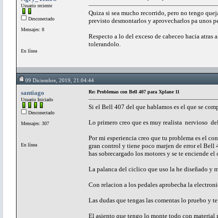
Usuario reciente
Quiza si sea mucho recorrido, pero no tengo queja.
Desconectado
previsto desmontarlos y aprovecharlos pa unos ped
Mensajes: 8
Respecto a lo del exceso de cabeceo hacia atras al
tolerandolo.
En línea
09 Diciembre, 2019, 21:04:44
santiago
Re: Problemas con Bell 407 para Xplane 11
Usuario Iniciado
Si el Bell 407 del que hablamos es el que se co
Desconectado
Lo primero creo que es muy realista nervioso del
Mensajes: 307
Por mi esperiencia creo que tu problema es el cont
En línea
gran control y tiene poco marjen de error el Bell
has sobrecargado los motores y se te enciende el 
La palanca del ciclico que uso la he diseñado y
Con relacion a los pedales aprobecha la electroni
Las dudas que tengas las comentas lo pruebo y te
El asiento que tengo lo monte todo con material 