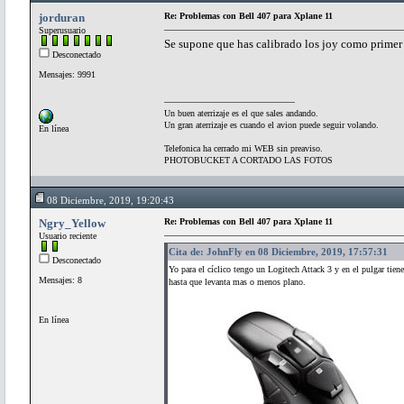
jorduran
Re: Problemas con Bell 407 para Xplane 11
Superusuario
Se supone que has calibrado los joy como primer
Desconectado
Mensajes: 9991
Un buen aterrizaje es el que sales andando.
Un gran aterrizaje es cuando el avion puede seguir volando.
En línea
Telefonica ha cerrado mi WEB sin preaviso.
PHOTOBUCKET A CORTADO LAS FOTOS
08 Diciembre, 2019, 19:20:43
Ngry_Yellow
Re: Problemas con Bell 407 para Xplane 11
Usuario reciente
Cita de: JohnFly en 08 Diciembre, 2019, 17:57:31
Desconectado
Yo para el cíclico tengo un Logitech Attack 3 y en el pulgar tien
Mensajes: 8
hasta que levanta mas o menos plano.
En línea