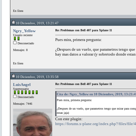
En línea
10 Diciembre, 2019, 13:21:47
Ngry_Yellow
Re: Problemas con Bell 407 para Xplane 11
Usuario reciente
Pues mira, primera pregunta:
Desconectado
¿Despues de un vuelo, que parametros tengo que 
Mensajes: 8
hay mas datos a valorar (y sobretodo donde estan 
En línea
10 Diciembre, 2019, 13:35:58
LuisAngel
Re: Problemas con Bell 407 para Xplane 11
Superusuario
Cita de: Ngry_Yellow en 10 Diciembre, 2019, 13:21:4
Desconectado
Pues mira, primera pregunta:
Mensajes: 7446
¿Despues de un vuelo, que parametros tengo que mirar para comp
estan jaja)
Con este plugin:
https://forums.x-plane.org/index.php?/files/file