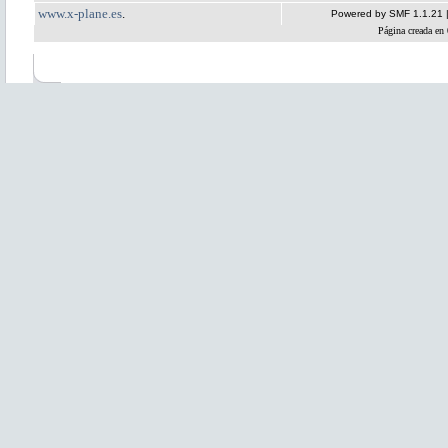
www.x-plane.es
.
Powered by SMF 1.1.21
Página creada en