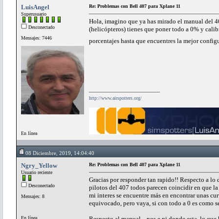
LuisAngel
Re: Problemas con Bell 407 para Xplane 11
Superusuario
Hola, imagino que ya has mirado el manual del 40
Desconectado
(helicópteros) tienes que poner todo a 0% y cali
Mensajes: 7446
porcentajes hasta que encuentres la mejor configu
http://www.airspotters.org/
En línea
08 Diciembre, 2019, 14:04:40
Ngry_Yellow
Re: Problemas con Bell 407 para Xplane 11
Usuario reciente
Gracias por responder tan rapido!! Respecto a lo 
Desconectado
pilotos del 407 todos parecen coincidir en que la 
mi interes se encuentre más en encontrar unas cur
Mensajes: 8
equivocado, pero vaya, si con todo a 0 es como se
En línea
Respecto al manual... nos e ni donde esta, lo qu