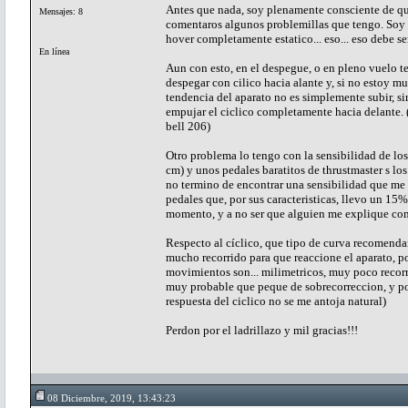
Antes que nada, soy plenamente consciente de qu
Mensajes: 8
comentaros algunos problemillas que tengo. Soy ca
hover completamente estatico... eso... eso debe se
En línea
Aun con esto, en el despegue, o en pleno vuelo t
despegar con cilico hacia alante y, si no estoy m
tendencia del aparato no es simplemente subir, si
empujar el ciclico completamente hacia delante. (
bell 206)
Otro problema lo tengo con la sensibilidad de los
cm) y unos pedales baratitos de thrustmaster s los
no termino de encontrar una sensibilidad que me f
pedales que, por sus caracteristicas, llevo un 15
momento, y a no ser que alguien me explique como
Respecto al cíclico, que tipo de curva recomend
mucho recorrido para que reaccione el aparato, p
movimientos son... milimetricos, muy poco recorr
muy probable que peque de sobrecorreccion, y po
respuesta del ciclico no se me antoja natural)
Perdon por el ladrillazo y mil gracias!!!
08 Diciembre, 2019, 13:43:23