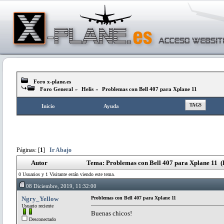
Foro x-plane.es
Foro General
»
Helis
»
Problemas con Bell 407 para Xplane 11
TAGS
Inicio
Ayuda
Páginas: [
1
]
Ir Abajo
Autor
Tema: Problemas con Bell 407 para Xplane 11 (
0 Usuarios y 1 Visitante están viendo este tema.
08 Diciembre, 2019, 11:32:00
Ngry_Yellow
Problemas con Bell 407 para Xplane 11
Usuario reciente
Buenas chicos!
Desconectado