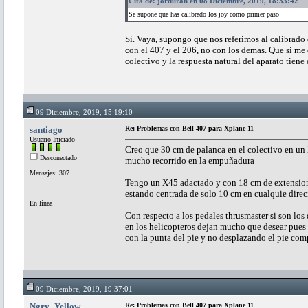
Cita de: jorduran en 08 Diciembre, 2019, 18:33:42
Se supone que has calibrado los joy como primer paso
Si. Vaya, supongo que nos referimos al calibrado 
con el 407 y el 206, no con los demas. Que si me
colectivo y la respuesta natural del aparato tiene
09 Diciembre, 2019, 15:19:10
santiago
Re: Problemas con Bell 407 para Xplane 11
Usuario Iniciado
Creo que 30 cm de palanca en el colectivo en un
Desconectado
mucho recorrido en la empuñadura
Mensajes: 307
Tengo un X45 adactado y con 18 cm de extension
estando centrada de solo 10 cm en cualquie dire
En línea
Con respecto a los pedales thrusmaster si son los
en los helicopteros dejan mucho que desear pues
con la punta del pie y no desplazando el pie co
09 Diciembre, 2019, 19:37:01
Ngry_Yellow
Re: Problemas con Bell 407 para Xplane 11