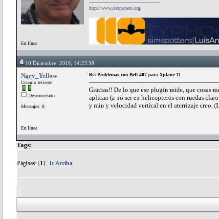
http://www.airspotters.org/
En línea
10 Diciembre, 2019, 14:25:50
Ngry_Yellow
Re: Problemas con Bell 407 para Xplane 11
Usuario reciente
Gracias!! De lo que ese plugin mide, que cosas m
Desconectado
aplican (a no ser en helicopteros con ruedas claro
y min y velocidad vertical en el aterrizaje creo. 
Mensajes: 8
En línea
Tags:
Páginas: [
1
]
Ir Arriba