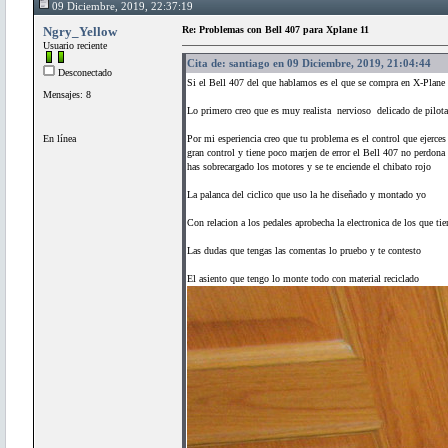
09 Diciembre, 2019, 22:37:19
Ngry_Yellow
Re: Problemas con Bell 407 para Xplane 11
Usuario reciente
Cita de: santiago en 09 Diciembre, 2019, 21:04:44
Desconectado
Si el Bell 407 del que hablamos es el que se compra en X-Plane
Mensajes: 8
Lo primero creo que es muy realista nervioso delicado de pilota
En línea
Por mi esperiencia creo que tu problema es el control que ejerces 
gran control y tiene poco marjen de error el Bell 407 no perdona
has sobrecargado los motores y se te enciende el chibato rojo
La palanca del ciclico que uso la he diseñado y montado yo
Con relacion a los pedales aprobecha la electronica de los que ti
Las dudas que tengas las comentas lo pruebo y te contesto
El asiento que tengo lo monte todo con material reciclado