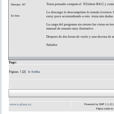
Tenia pensado comprar el XTrident B412 y como 
Mensajes: 307
Lo descargo lo descomprimo lo instalo (version 1
En línea
estoy poco acostumbrado a esto tenia mis dudas 
La carga del programa sin errores las vistas en 
manual de usuario muy ilustrativo
Despues de dos horas de vuelo y una decena de a
Saludos
Tags:
Páginas:
1
[
2
]
Ir Arriba
www.x-plane.es
.
Powered by SMF 1.1.21
Página creada en