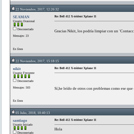
22 Noviembre, 2017, 12:26:32
SEAMAN
Re: Bell 412 X-trident Xplane 11
Usuario Ocasional
Desconectado
Gracias Nikit, los podría limpiar con un ¨Contacc
Mensajes: 23
En línea
22 Noviembre, 2017, 15:18:15
nikit
Re: Bell 412 X-trident Xplane 11
Usuario Frecuente
Desconectado
Mensajes: 503
Sí,he leído de otros con problemas como ese que 
En línea
05 Julio, 2018, 10:40:13
santiago
Re: Bell 412 X-trident Xplane 11
Usuario Iniciado
Hola
Desconectado