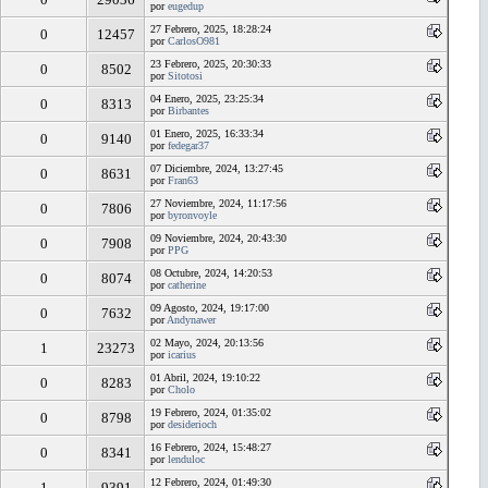
por
eugedup
27 Febrero, 2025, 18:28:24
0
12457
por
CarlosO981
23 Febrero, 2025, 20:30:33
0
8502
por
Sitotosi
04 Enero, 2025, 23:25:34
0
8313
por
Birbantes
01 Enero, 2025, 16:33:34
0
9140
por
fedegar37
07 Diciembre, 2024, 13:27:45
0
8631
por
Fran63
27 Noviembre, 2024, 11:17:56
0
7806
por
byronvoyle
09 Noviembre, 2024, 20:43:30
0
7908
por
PPG
08 Octubre, 2024, 14:20:53
0
8074
por
catherine
09 Agosto, 2024, 19:17:00
0
7632
por
Andynawer
02 Mayo, 2024, 20:13:56
1
23273
por
icarius
01 Abril, 2024, 19:10:22
0
8283
por
Cholo
19 Febrero, 2024, 01:35:02
0
8798
por
desiderioch
16 Febrero, 2024, 15:48:27
0
8341
por
lenduloc
12 Febrero, 2024, 01:49:30
1
9391