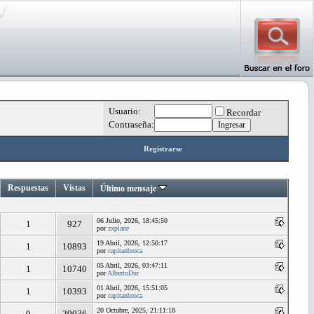
Usuario:
Recordar
Contraseña:
Registrarse
Respuestas
Vistas
Último mensaje
06 Julio, 2026, 18:45:50
1
927
por
zxplane
19 Abril, 2026, 12:50:17
1
10893
por
capitanbroca
05 Abril, 2026, 03:47:11
1
10740
por
AlbertoDur
01 Abril, 2026, 15:51:05
1
10393
por
capitanbroca
20 Octubre, 2025, 21:11:18
0
29036