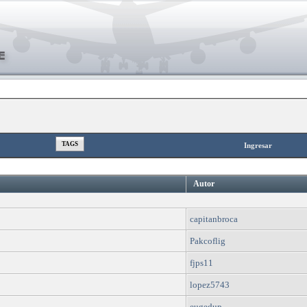
TAGS
Ingresar
Autor
capitanbroca
Pakcoflig
fjps11
lopez5743
eugedup