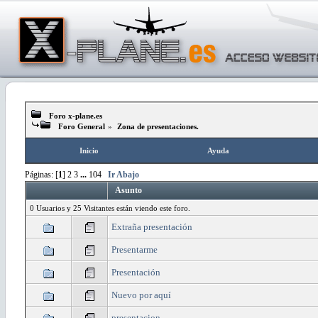
Foro x-plane.es
Foro General
»
Zona de presentaciones.
Inicio
Ayuda
Páginas: [
1
]
2
3
...
104
Ir Abajo
Asunto
0 Usuarios y 25 Visitantes están viendo este foro.
Extraña presentación
Presentarme
Presentación
Nuevo por aquí
presentacion