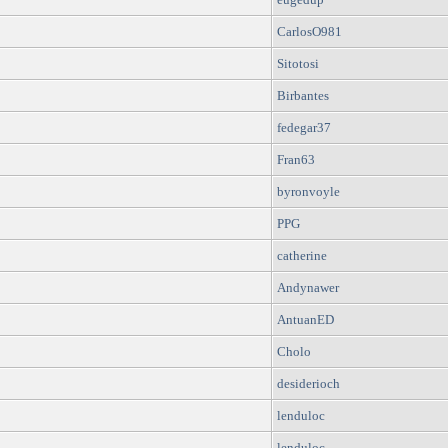
CarlosO981
Sitotosi
Birbantes
fedegar37
Fran63
byronvoyle
PPG
catherine
Andynawer
AntuanED
Cholo
desiderioch
lenduloc
lenduloc