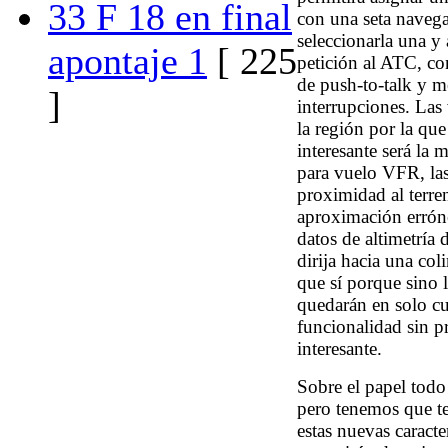
33 F 18 en final
con una seta navega
seleccionarla una y 
apontaje 1
[ 225
petición al ATC, co
de push-to-talk y me
]
interrupciones. Las
la región por la qu
interesante será la 
para vuelo VFR, las
proximidad al terre
aproximación erróne
datos de altimetría
dirija hacia una co
que sí porque sino 
quedarán en solo cue
funcionalidad sin p
interesante.
Sobre el papel todo
pero tenemos que te
estas nuevas caracter