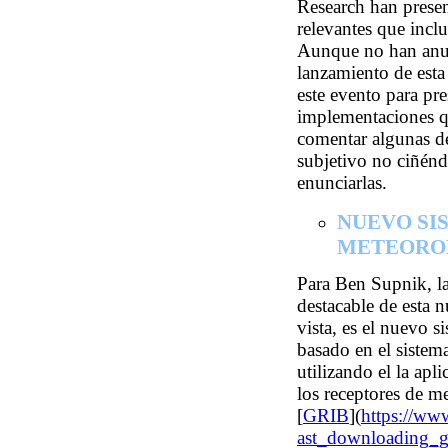
Research han presen
relevantes que incl
Aunque no han anunc
lanzamiento de est
este evento para pre
implementaciones qu
comentar algunas de
subjetivo no ciñén
enunciarlas.
NUEVO SI
METEORO
Para Ben Supnik, la
destacable de esta 
vista, es el nuevo 
basado en el sistem
utilizando el la apl
los receptores de m
[
GRIB
](
https://www
ast_downloading_g