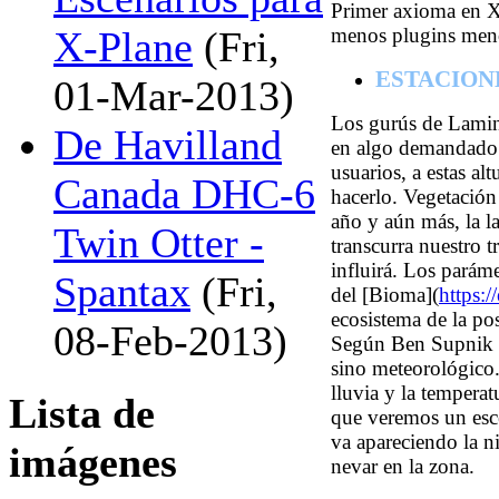
Primer axioma en X
menos plugins meno
X-Plane
(Fri,
ESTACION
01-Mar-2013)
Los gurús de Lamin
De Havilland
en algo demandado
usuarios, a estas al
Canada DHC-6
hacerlo. Vegetación
año y aún más, la l
Twin Otter -
transcurra nuestro 
influirá. Los parám
Spantax
(Fri,
del [Bioma](
https:
ecosistema de la p
08-Feb-2013)
Según Ben Supnik la
sino meteorológico.
lluvia y la temperat
Lista de
que veremos un esc
va apareciendo la n
imágenes
nevar en la zona.