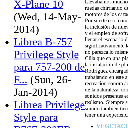
X-Plane 10
Llevábamos mucho 
ruedas chirriando de
(Wed, 14-May-
motores de los cazas
Por suerte esto co
2014)
la inclusión de nu
y el empleo de sof
Librea B-757
llenar el escenari
significativamente l
Privilege Style
no parezca lo mismo
Cilia que en una pl
para 757-200 de
la instalación de pl
Rodriguez encargada
F...
(Sun, 26-
trabajando en este 
recreación sonora a
Jan-2014)
de la naturaleza, to
sonidos presentes e
Librea Privilege
realismo. Siempre se
sonido también tien
Style para
tener una experienc
VEGETACI