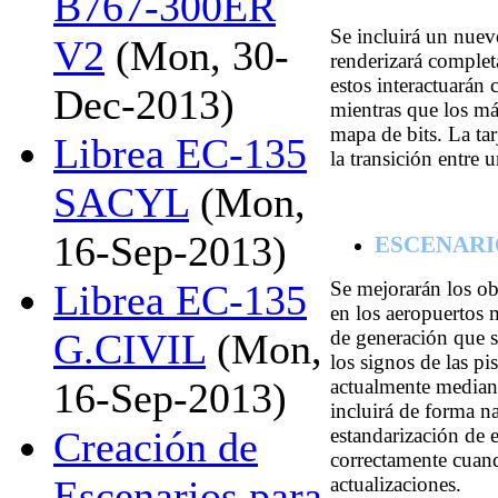
B767-300ER
Se incluirá un nue
V2
(Mon, 30-
renderizará complet
estos interactuarán
Dec-2013)
mientras que los má
mapa de bits. La tar
Librea EC-135
la transición entre 
SACYL
(Mon,
16-Sep-2013)
ESCENARI
Se mejorarán los obj
Librea EC-135
en los aeropuertos
de generación que si
G.CIVIL
(Mon,
los signos de las pi
actualmente mediant
16-Sep-2013)
incluirá de forma na
estandarización de 
Creación de
correctamente cuan
actualizaciones.
Escenarios para