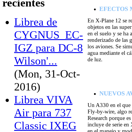
recientes
EFECTOS
Librea de
En X-Plane 12 se rep
objetos en las super
CYGNUS_EC-
en el suelo y se ha 
renderizado de las g
IGZ para DC-8
los aviones. Se simu
agua mediante el cál
Wilson'...
de luz.
(Mon, 31-Oct-
2016)
NUEVOS AV
Librea VIVA
Un A330 en el que 
Air para 737
Fly-by-wire, algo 
Research porque es 
Classic IXEG
incluye de serie en
en el manejo y mo