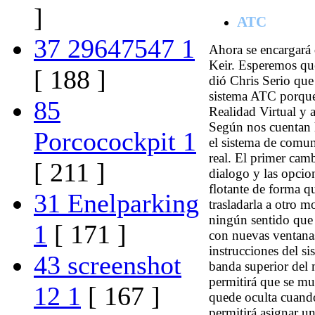
]
ATC
37 29647547 1
Ahora se encargará 
Keir. Esperemos que
[ 188 ]
dió Chris Serio que
sistema ATC porque 
85
Realidad Virtual y 
Según nos cuentan 
Porcocockpit 1
el sistema de comu
real. El primer cam
[ 211 ]
dialogo y las opcio
flotante de forma q
31 Enelparking
trasladarla a otro m
ningún sentido que 
1
[ 171 ]
con nuevas ventana
instrucciones del s
43 screenshot
banda superior del 
permitirá que se mu
12 1
[ 167 ]
quede oculta cuando
permitirá asignar un