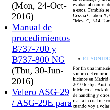
(Mon, 24-Oct-
estaban al control 
a estos. También se
2016)
Cessna Citation X,
"Meyer", F-14 Tom
Manual de
procedimientos
B737-700 y
B737-800 NG
EL SONIDO
(Thu, 30-Jun-
Por fin una inmersi
sonoro del entorno
2016)
hicimos en Madrid c
2010 le dije: Austi
Velero ASG-29
inicio en el cockpi
de handling y otros
/ ASG-29E para
real, a lo cual me 
cuando voy a volar