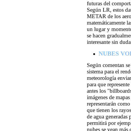
futuras del comport
Según LR, estos dat
METAR de los aerop
matemáticamente las
un lugar y momento 
se hacen gradualmen
interesante sin duda
NUBES VO
Según comentan se 
sistema para el ren
meteorología enviará
para que represente
antes los "billboard
imágenes de mapas d
representarán como 
que tienen los rayos
de agua generadas p
permitirá por ejempl
nubes se vean más o