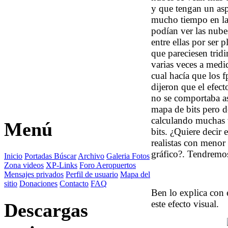
y que tengan un asp
mucho tiempo en la
podían ver las nub
entre ellas por ser 
que pareciesen trid
varias veces a medid
cual hacía que los 
dijeron que el efec
no se comportaba as
mapa de bits pero d
calculando muchas 
Menú
bits. ¿Quiere decir
realistas con menor
gráfico?. Tendremo
Inicio
Portadas
Búscar
Archivo
Galeria Fotos
Zona videos
XP-Links
Foro
Aeropuertos
Mensajes privados
Perfil de usuario
Mapa del
sitio
Donaciones
Contacto
FAQ
Ben lo explica con e
este efecto visual.
Descargas