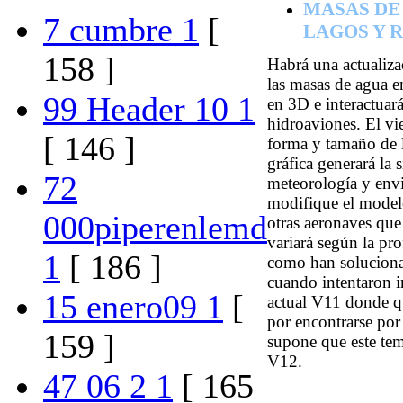
MASAS DE
7 cumbre 1
[
LAGOS Y R
158 ]
Habrá una actualiza
las masas de agua e
99 Header 10 1
en 3D e interactuar
hidroaviones. El vi
[ 146 ]
forma y tamaño de l
gráfica generará la 
72
meteorología y envi
modifique el model
000piperenlemd
otras aeronaves que 
variará según la p
1
[ 186 ]
como han soluciona
cuando intentaron 
15 enero09 1
[
actual V11 donde q
por encontrarse por
159 ]
supone que este tem
V12.
47 06 2 1
[ 165