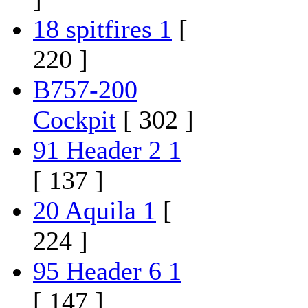
18 spitfires 1
[
220 ]
B757-200
Cockpit
[ 302 ]
91 Header 2 1
[ 137 ]
20 Aquila 1
[
224 ]
95 Header 6 1
[ 147 ]