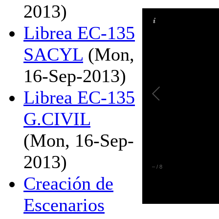
2013)
Librea EC-135
SACYL
(Mon,
16-Sep-2013)
Librea EC-135
G.CIVIL
(Mon, 16-Sep-
2013)
–
/
8
Creación de
Escenarios