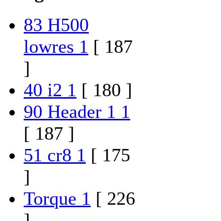
83 H500
lowres 1
[ 187
]
40 i2 1
[ 180 ]
90 Header 1 1
[ 187 ]
51 cr8 1
[ 175
]
Torque 1
[ 226
]