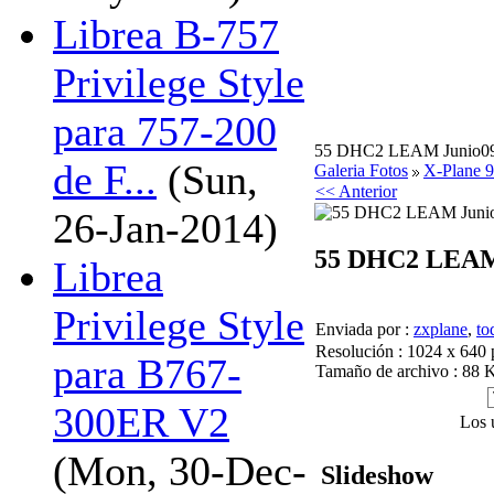
Librea B-757
Privilege Style
para 757-200
55 DHC2 LEAM Junio09 
de F...
(Sun,
Galeria Fotos
X-Plane 9
<< Anterior
26-Jan-2014)
55 DHC2 LEAM
Librea
Privilege Style
Enviada por :
zxplane
,
to
Resolución : 1024 x 640 
para B767-
Tamaño de archivo : 88 
300ER V2
Los 
(Mon, 30-Dec-
Slideshow