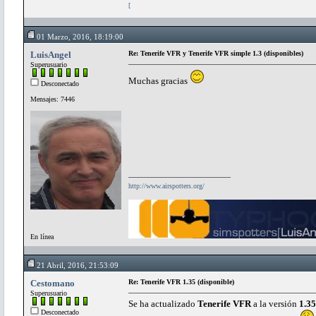
[
01 Marzo, 2016, 18:19:00
LuisAngel
Re: Tenerife VFR y Tenerife VFR simple 1.3 (disponibles)
Superusuario
Muchas gracias
Desconectado
Mensajes: 7446
http://www.airspotters.org/
En línea
21 Abril, 2016, 21:53:09
Cestomano
Re: Tenerife VFR 1.35 (disponible)
Superusuario
Se ha actualizado
Tenerife VFR
a la versión
1.35
Desconectado