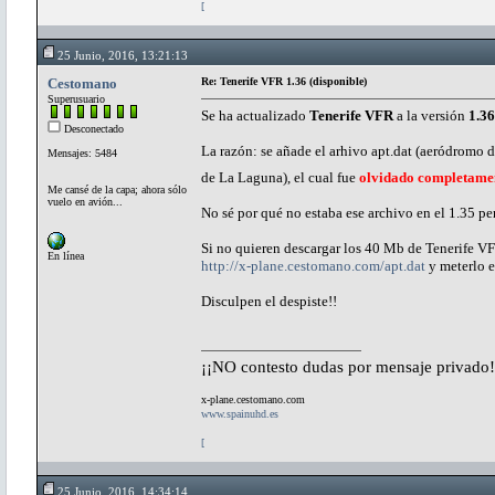
[
25 Junio, 2016, 13:21:13
Cestomano
Re: Tenerife VFR 1.36 (disponible)
Superusuario
Se ha actualizado
Tenerife VFR
a la versión
1.36
Desconectado
La razón: se añade el arhivo apt.dat (aeródromo de
Mensajes: 5484
de La Laguna), el cual fue
olvidado completame
Me cansé de la capa; ahora sólo
vuelo en avión...
No sé por qué no estaba ese archivo en el 1.35 p
Si no quieren descargar los 40 Mb de Tenerife V
En línea
http://x-plane.cestomano.com/apt.dat
y meterlo e
Disculpen el despiste!!
¡¡NO contesto dudas por mensaje privado!
x-plane.cestomano.com
www.spainuhd.es
[
25 Junio, 2016, 14:34:14