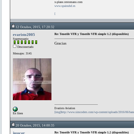
x-plane.cestomano.com
www.spainuhd.es
[
12 Octubre, 2015, 17:20:32
evaristo2005
Re: Tenerife VFR y Tenerife VFR simple 1.2 (disponibles)
Superusuario
Gracias
Desconectado
Mensajes: 3145
Evaristo Aviation
[img]http://www.simcoders.com/wp-content/uploads/2016/06/ba
En línea
20 Octubre, 2015, 14:00:35
josscar
Re: Tenerife VFR y Tenerife VFR simple 1.2 (disponibles)