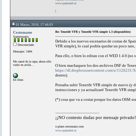
www.spainuhd.es
[
01 Marzo, 2016, 17:46:03
Cestomano
Re: Tenerife VFR y Tenerife VFR simple 1.3 (disponibles)
Superusuario
Debido a los nuevos escenarios de costas de Spa
Desconectado
VFR simple), lo cual podría quedar un poco raro,
Mensajes: 5484
Para ello, o bien lo editan con el WED 1.4.0 (no s
Me cansé de la capa; ahora sólo
vuelo en avión...
O bien machaquen los dos archivos DSF de Teneri
https://dl.dropboxusercontent.com/u/112623
dentro).
En línea
Pensaba subir Tenerife VFR simple de nuevo (y d
instrucciones y ya actualizaré Tenerife VFR simple
(*) cosa que va a costar porque los datos OSM son
¡¡NO contesto dudas por mensaje privado!
x-plane.cestomano.com
www.spainuhd.es