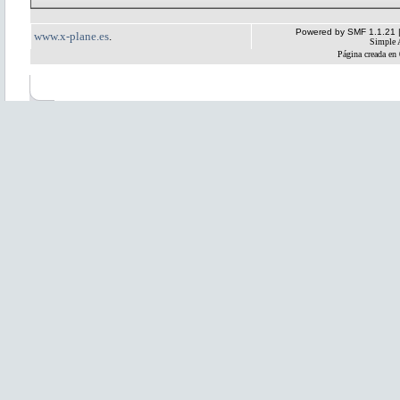
Powered by SMF 1.1.21
www.x-plane.es
.
Simple 
Página creada en