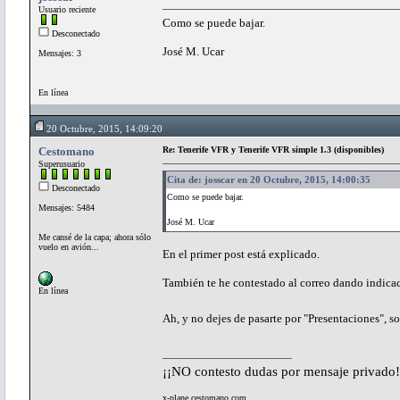
Usuario reciente
Como se puede bajar.
Desconectado
José M. Ucar
Mensajes: 3
En línea
20 Octubre, 2015, 14:09:20
Cestomano
Re: Tenerife VFR y Tenerife VFR simple 1.3 (disponibles)
Superusuario
Cita de: josscar en 20 Octubre, 2015, 14:00:35
Desconectado
Como se puede bajar.
Mensajes: 5484
José M. Ucar
Me cansé de la capa; ahora sólo
vuelo en avión...
En el primer post está explicado.
También te he contestado al correo dando indica
En línea
Ah, y no dejes de pasarte por "Presentaciones", s
¡¡NO contesto dudas por mensaje privado!
x-plane.cestomano.com