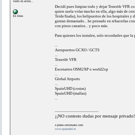
vuelo en avión...
Decidí pues limpiar todo y dejar Tenerife VFR com
quien suela volar mucho en ella, algo más de cerca
Teide/Izaña), los helipuertos de los hospitales y
En línea
gustan demasiado... he pensado en rehacerlas con
con pinos canarios... y poco más.
Para quienes los instalen, solo recordarles que la 
...
Aeropuertos GCXO / GCTS
...
Tenerife VFR
...
Escenarios OSM2XP o world2xp
...
Global Airports
...
SpainUHD (costas)
SpainUHD (mallas)
...
¡¡NO contesto dudas por mensaje privado!
x-plane.cestomano.com
www.spainuhd.es