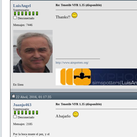
LuisAngel
Re: Tenerife VFR 1.35 (disponible)
Superusuario
Thanks!!
Desconectado
Mensajes: 7446
http://www.airspotters.org/
En línea
22 Abril, 2016, 01:17:35
Juanjo463
Re: Tenerife VFR 1.35 (disponible)
Superusuario
A bajarlo
Desconectado
Mensajes: 2185
Por la boca muere el pez, y el