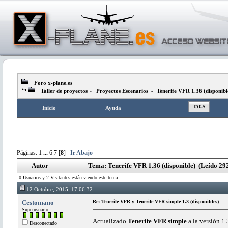
Foro x-plane.es
Taller de proyectos
»
Proyectos Escenarios
»
Tenerife VFR 1.36 (disponibl
TAGS
Inicio
Ayuda
Páginas:
1
...
6
7
[
8
]
Ir Abajo
Autor
Tema: Tenerife VFR 1.36 (disponible) (Leído 29
0 Usuarios y 2 Visitantes están viendo este tema.
12 Octubre, 2015, 17:06:32
Cestomano
Re: Tenerife VFR y Tenerife VFR simple 1.3 (disponibles)
Superusuario
Actualizado
Tenerife VFR simple
a la versión 1
Desconectado