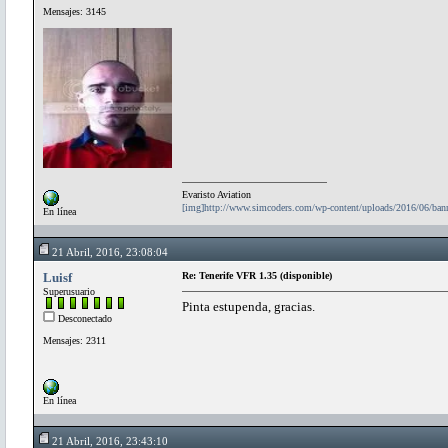
Mensajes: 3145
Evaristo Aviation
[img]http://www.simcoders.com/wp-content/uploads/2016/06/ba
En línea
21 Abril, 2016, 23:08:04
Luisf
Re: Tenerife VFR 1.35 (disponible)
Superusuario
Pinta estupenda, gracias.
Desconectado
Mensajes: 2311
En línea
21 Abril, 2016, 23:43:10