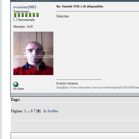
evaristo2005
Re: Tenerife VFR 1.36 (disponible)
Superusuario
Gracias
Desconectado
Mensajes: 3145
Evaristo Aviation
[img]http://www.simcoders.com/wp-content/uploads/2016/06/ba
En línea
Tags:
Páginas:
1
...
6
7
[
8
]
Ir Arriba