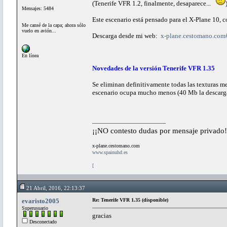
(Tenerife VFR 1.2, finalmente, desaparece...
Mensajes: 5484
Este escenario está pensado para el X-Plane 10,
Me cansé de la capa; ahora sólo
vuelo en avión...
Descarga desde mi web:
x-plane.cestomano.com#
En línea
Novedades de la versión Tenerife VFR 1.35
Se eliminan definitivamente todas las texturas me
escenario ocupa mucho menos (40 Mb la descarga
¡¡NO contesto dudas por mensaje privado!
x-plane.cestomano.com
www.spainuhd.es
[
21 Abril, 2016, 22:13:37
evaristo2005
Re: Tenerife VFR 1.35 (disponible)
Superusuario
gracias
Desconectado