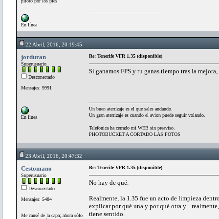
piloto por los pies
En línea
22 Abril, 2016, 20:19:45
jorduran
Re: Tenerife VFR 1.35 (disponible)
Superusuario
Si ganamos FPS y tu ganas tiempo tras la mejora, 
Desconectado
Mensajes: 9991
Un buen aterrizaje es el que sales andando.
Un gran aterrizaje es cuando el avion puede seguir volando.
En línea
Telefonica ha cerrado mi WEB sin preaviso.
PHOTOBUCKET A CORTADO LAS FOTOS
23 Abril, 2016, 20:47:32
Cestomano
Re: Tenerife VFR 1.35 (disponible)
Superusuario
No hay de qué.
Desconectado
Realmente, la 1.35 fue un acto de limpieza dentro
Mensajes: 5484
explicar por qué una y por qué otra y... realment
tiene sentido.
Me cansé de la capa; ahora sólo