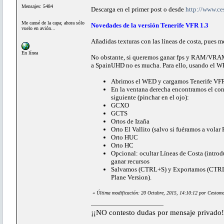
Mensajes: 5484
Descarga en el primer post o desde
http://www.ce
Me cansé de la capa; ahora sólo
Novedades de la versión Tenerife VFR 1.3
vuelo en avión...
Añadidas texturas con las líneas de costa, pues
En línea
No obstante, si queremos ganar fps y RAM/VRAM p
a SpainUHD no es mucha. Para ello, usando el W
Abrimos el WED y cargamos Tenerife VFR 
En la ventana derecha encontramos el con
siguiente (pinchar en el ojo):
GCXO
GCTS
Ortos de Izaña
Orto El Vallito (salvo si fuéramos a volar
Orto HUC
Orto HC
Opcional: ocultar Líneas de Costa (introd
ganar recursos
Salvamos (CTRL+S) y Exportamos (CTRL+B)
Plane Version).
«
Última modificación: 20 Octubre, 2015, 14:10:12 por Cestom
¡¡NO contesto dudas por mensaje privado!