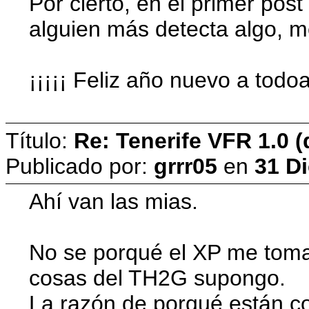
Por cierto, en el primer pos
alguien más detecta algo, me
¡¡¡¡¡ Feliz año nuevo a todoa
Título:
Re: Tenerife VFR 1.0 (
Publicado por:
grrr05
en
31 Di
Ahí van las mias.
No se porqué el XP me toma
cosas del TH2G supongo.
La razón de porqué están c