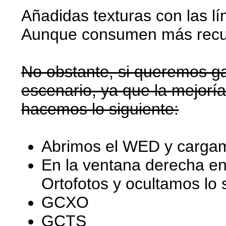
Añadidas texturas con las l
Aunque consumen más recu
No obstante, si queremos g
escenario, ya que la mejor
hacemos lo siguiente:
Abrimos el WED y cargam
En la ventana derecha en
Ortofotos y ocultamos lo s
GCXO
GCTS