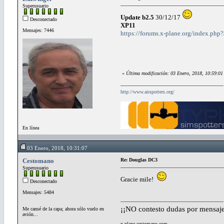
Superusuario
Update b2.5
30/12/17
Desconectado
XP11
Mensajes: 7446
https://forums.x-plane.org/index.php
«
Última modificación: 03 Enero, 2018, 10:59:01
http://www.airspotters.org/
En línea
03 Enero, 2018, 10:31:07
Cestomano
Re: Douglas DC3
Superusuario
Gracie mile!
Desconectado
Mensajes: 5484
¡¡NO contesto dudas por mensaje
Me cansé de la capa; ahora sólo vuelo en
avión...
x-plane.cestomano.com