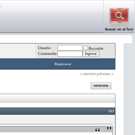
Usuario:
Recordar
Contraseña:
Registrarse
« anterior
próximo »
IMPRIMIR
#15