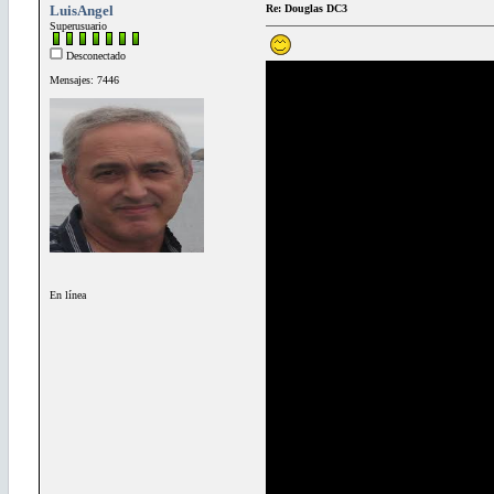
LuisAngel
Re: Douglas DC3
Superusuario
Desconectado
Mensajes: 7446
En línea