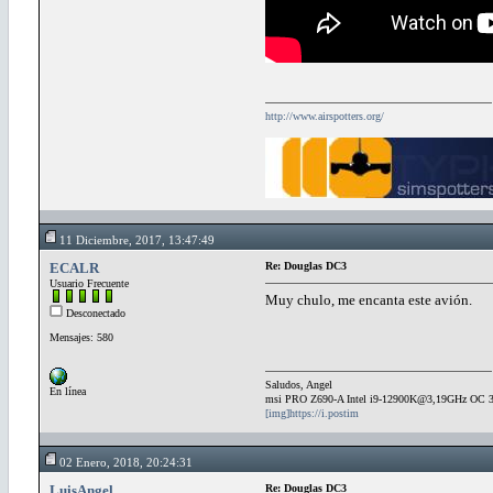
http://www.airspotters.org/
11 Diciembre, 2017, 13:47:49
ECALR
Re: Douglas DC3
Usuario Frecuente
Muy chulo, me encanta este avión.
Desconectado
Mensajes: 580
Saludos, Angel
En línea
msi PRO Z690-A Intel i9-12900K@3,19GHz OC 
[img]https://i.postim
02 Enero, 2018, 20:24:31
LuisAngel
Re: Douglas DC3