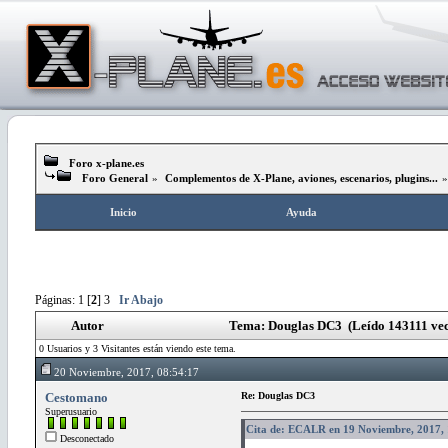
Foro x-plane.es
Foro General
»
Complementos de X-Plane, aviones, escenarios, plugins...
Inicio
Ayuda
Páginas:
1
[
2
]
3
Ir Abajo
Autor
Tema: Douglas DC3 (Leído 143111 vec
0 Usuarios y 3 Visitantes están viendo este tema.
20 Noviembre, 2017, 08:54:17
Cestomano
Re: Douglas DC3
Superusuario
Cita de: ECALR en 19 Noviembre, 2017, 
Desconectado