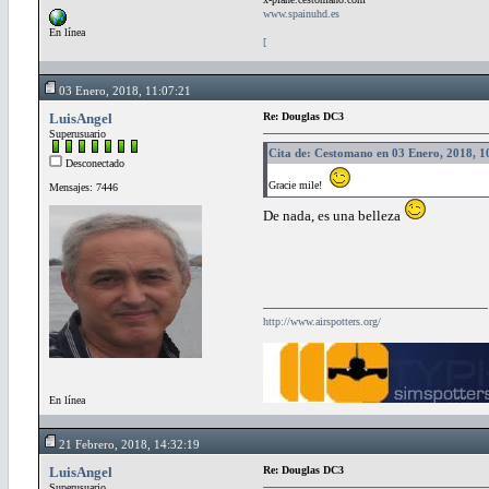
www.spainuhd.es
En línea
[
03 Enero, 2018, 11:07:21
LuisAngel
Re: Douglas DC3
Superusuario
Cita de: Cestomano en 03 Enero, 2018, 1
Desconectado
Gracie mile!
Mensajes: 7446
De nada, es una belleza
http://www.airspotters.org/
En línea
21 Febrero, 2018, 14:32:19
LuisAngel
Re: Douglas DC3
Superusuario