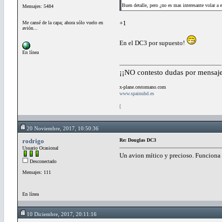
Buen detalle, pero ¿no es mas interesante volar
Mensajes: 5484
+1
Me cansé de la capa; ahora sólo vuelo en
avión...
En el DC3 por supuesto!
En línea
¡¡NO contesto dudas por mensaje
x-plane.cestomano.com
www.spainuhd.es
[
20 Noviembre, 2017, 10:50:36
rodrigo
Re: Douglas DC3
Usuario Ocasional
Un avion mítico y precioso. Funciona a
Desconectado
Mensajes: 111
En línea
10 Diciembre, 2017, 20:11:16