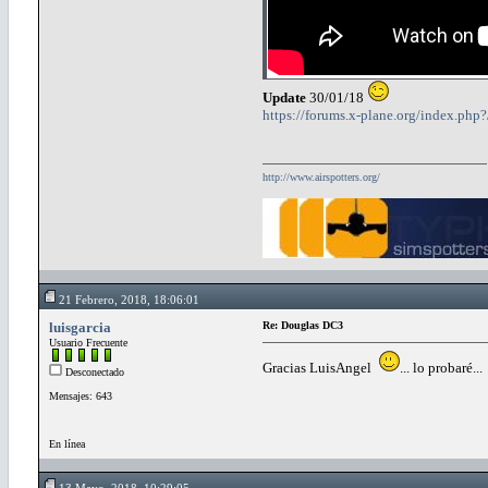
Update
30/01/18
https://forums.x-plane.org/index.php
http://www.airspotters.org/
21 Febrero, 2018, 18:06:01
luisgarcia
Re: Douglas DC3
Usuario Frecuente
Gracias LuisAngel
... lo probaré...
Desconectado
Mensajes: 643
En línea
13 Mayo, 2018, 10:29:05