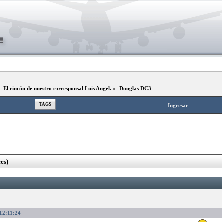
»
El rincón de nuestro corresponsal Luis Angel.
»
Douglas DC3
TAGS
Ingresar
es)
12:11:24