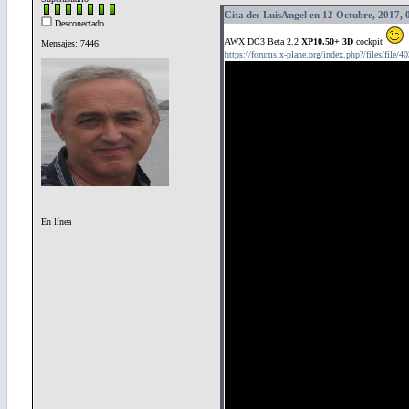
Cita de: LuisAngel en 12 Octubre, 2017, 
Desconectado
AWX DC3 Beta 2.2
XP10.50+ 3D
cockpit
Mensajes: 7446
https://forums.x-plane.org/index.php?/files/file/
En línea