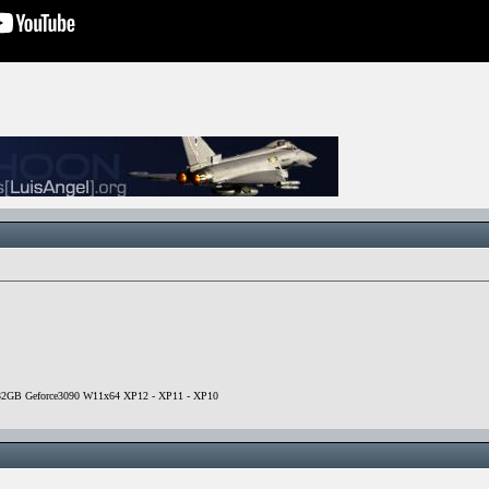
32GB Geforce3090 W11x64 XP12 - XP11 - XP10