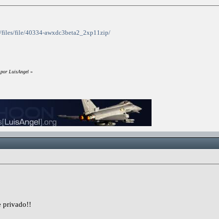
?/files/file/40334-awxdc3beta2_2xp11zip/
 por LuisAngel
»
 privado!!