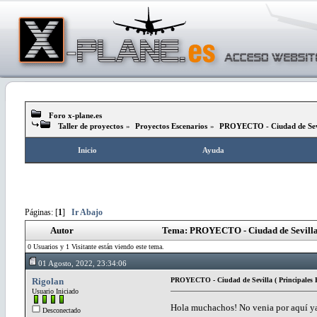
Foro x-plane.es
Taller de proyectos
»
Proyectos Escenarios
»
PROYECTO - Ciudad de Sevill
Inicio
Ayuda
Páginas: [
1
]
Ir Abajo
Autor
Tema: PROYECTO - Ciudad de Sevilla (
0 Usuarios y 1 Visitante están viendo este tema.
01 Agosto, 2022, 23:34:06
Rigolan
PROYECTO - Ciudad de Sevilla ( Principales E
Usuario Iniciado
Hola muchachos! No venia por aquí ya
Desconectado