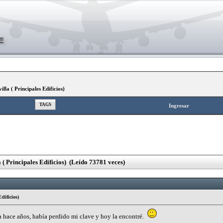
a ( Principales Edificios)
TAGS
Ingresar
 Principales Edificios) (Leído 73781 veces)
dificios)
 hace años, había perdido mi clave y hoy la encontré.