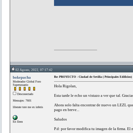
02 Agosto, 2022, 07:17:42
bokepacha
Re: PROYECTO - Ciudad de Sevilla ( Principales Edificios)
Moderador Global Foro
Superusuario
Hola Rigolan,
Desconectado
Esta tarde le echo un vistazo a ver que tal. Gracia
Mensajes: 7601
Ahora solo falta encontrar de nuevo un LEZL que 
liberate tute me ex inferis
pago en breve...
Saludos
En línea
P.d: por favor modifica tu imagen de la firma. El