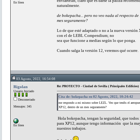
enviártelas; claro que es darse la paliza recorrie
En línea
naturalmente.
de bokepacha... pero no veo nada al respecto de
mes seguramente?
Lo de que esté adaptado o no a la nueva versión
con el de LEBL Compendium; no
sea que funcione a medias según lo que ponga.
Cuando salga la versión 12, veremos qué ocurre.
03 Agosto, 2022, 16:54:08
Rigolan
Re: PROYECTO - Ciudad de Sevilla ( Principales Edificios)
Usuario Iniciado
Cita de: bokepacha en 02 Agosto, 2022, 10:24:42
Desconectado
me respondo a mi mismo sobre LEZL. Veo que tenéis el aeropuerto
Mensajes: 345
XP12, dentro de un mes seguramente?
Hola bokepacha, tengan la seguridad, que todos n
para XP12, aunque tengo información que la may
En línea
nuestros trabajos.