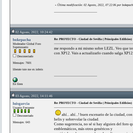
«
Última modificación: 02 Agosto, 2022, 07:22:06 por bokepac
02 Agosto, 2022, 10:24:42
bokepacha
Re: PROYECTO - Ciudad de Sevilla ( Principales Edificios)
Moderador Global Foro
Superusuario
me respondo a mi mismo sobre LEZL. Veo que tené
con XP12. Vais a actualizarlo cuando salga XP12
Desconectado
Mensajes: 7601
liberate tute me ex inferis
En línea
03 Agosto, 2022, 14:11:46
luisgarcia
Re: PROYECTO - Ciudad de Sevilla ( Principales Edificios)
Usuario Frecuente
ahí... ahí...! buen escenario de la ciudad, con
Desconectado
helis y sobrevolar la ciudad.
Mensajes: 643
Como sugerencia, no sé si hay alguien del foro qu
emblemáticos, más otros genéricos y