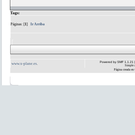
Tags:
Páginas: [
1
]
Ir Arriba
Powered by SMF 1.1.21
www.x-plane.es
.
Simple 
Página creada en