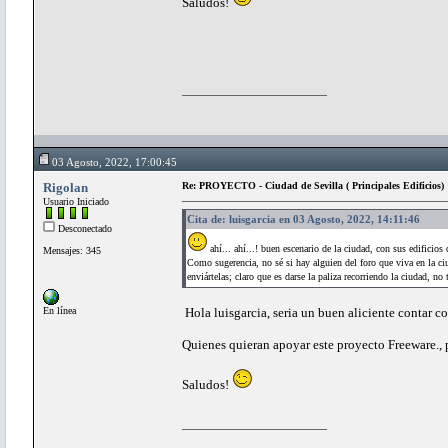
Saludos!
03 Agosto, 2022, 17:00:45
Rigolan
Re: PROYECTO - Ciudad de Sevilla ( Principales Edificios)
Usuario Iniciado
Cita de: luisgarcia en 03 Agosto, 2022, 14:11:46
Desconectado
ahí... ahí...! buen escenario de la ciudad, con sus edificios 
Mensajes: 345
Como sugerencia, no sé si hay alguien del foro que viva en la ci
enviártelas; claro que es darse la paliza recorriendo la ciudad, n
En línea
Hola luisgarcia, seria un buen aliciente contar c
Quienes quieran apoyar este proyecto Freeware., 
Saludos!