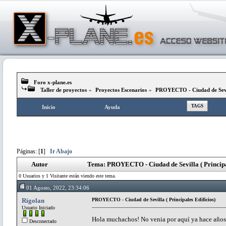
Foro x-plane.es
Taller de proyectos
»
Proyectos Escenarios
»
PROYECTO - Ciudad de Sevill
TAGS
Inicio
Ayuda
Páginas: [
1
]
Ir Abajo
Autor
Tema: PROYECTO - Ciudad de Sevilla ( Principal
0 Usuarios y 1 Visitante están viendo este tema.
01 Agosto, 2022, 23:34:06
Rigolan
PROYECTO - Ciudad de Sevilla ( Principales Edificios)
Usuario Iniciado
Hola muchachos! No venia por aquí ya hace años,
Desconectado